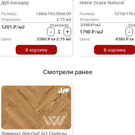
Дуб Касадор
Home Grace Natural
Размер:
1380x193,00x8,00
Размер:
1210x176,
Упаковка:
2.15 м2
Упаковка:
2100 ₽/м2
Упаковок
Уп
1201 ₽/м2
-
+
-
1790 ₽/м2
Цена:
2582
₽ за
2.15 м2
Цена:
4582
₽ за
В корзину
В корзину
Смотрели ранее
Ламинат Aberhof Art Chateau