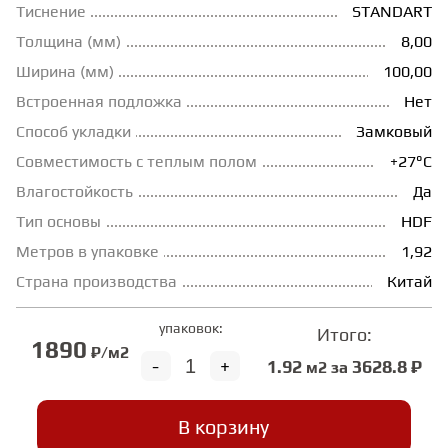
Тиснение
STANDART
ГРУНТОВКИ
Толщина (мм)
8,00
Ширина (мм)
100,00
Встроенная подложка
Нет
ТЕПЛЫЙ ПОЛ
Способ укладки
Замковый
Совместимость с теплым полом
+27°С
ТЕРМОПАРКЕТ
Влагостойкость
Да
Тип основы
HDF
ЭКОМАССИВ
Метров в упаковке
1,92
Страна производства
Китай
МАССИВНАЯ ДОСКА
упаковок:
Итого:
1890
₽/м2
-
+
1.92
3628.8 ₽
ИСКУССТВЕННАЯ ТРАВА
м2 за
В корзину
ИНЖЕНЕРНЫЙ МОДУЛЬ