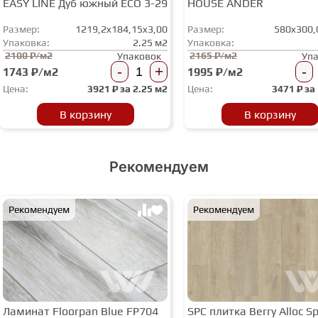
EASY LINE Дуб южный ЕСО 3-29
HOUSE ANDER
Размер:
1219,2x184,15x3,00
Размер:
580x300,
Упаковка:
2.25 м2
Упаковка:
2100 ₽/м2
2165 ₽/м2
Упаковок
Уп
-
+
-
1743 ₽/м2
1995 ₽/м2
Цена:
3921
₽ за
2.25 м2
Цена:
3471
₽ за
В корзину
В корзину
Рекомендуем
Рекомендуем
Рекомендуем
Ламинат Floorpan Blue FP704
SPC плитка Berry Alloc Spi