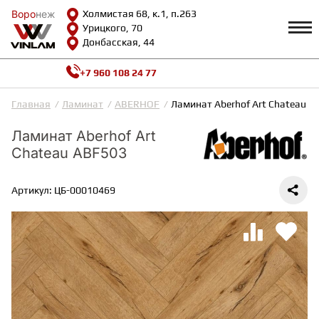
Воро
Воро
неж
неж
Холмистая 68, к.1, п.263
Урицкого, 70
Донбасская, 44
+7 960 108 24 77
Профиль
КАТАЛОГ
Главная
Ламинат
ABERHOF
Ламинат Aberhof Art Chateau A
Доставка и оплата
Ламинат Aberhof Art
ВИНИЛОВАЯ ПЛИТКА
Возврат и гарантии
Chateau ABF503
Сотрудничество
Вопросы и ответы
Видеообзоры
Артикул: ЦБ-00010469
ЛАМИНАТ
Полезная информация
Как выбрать
Калькулятор
ИНЖЕНЕРНАЯ ДОСКА
О нас
Контакты
ПАРКЕТНАЯ ДОСКА