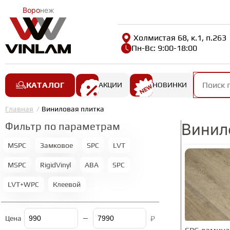
Воро
неж
Холмистая 68, к.1, п.263
Пн-Вс: 9:00-18:00
КАТАЛОГ
АКЦИИ
НОВИНКИ
Главная
Виниловая плитка
Фильтр по параметрам
Винил
MSPC
Замковое
SPC
LVT
MSPC
RigidVinyl
ABA
SPC
LVT+WPC
Клеевой
₽
Цена