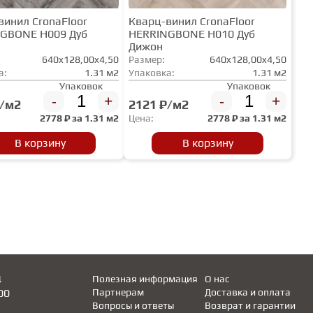
винил CronaFloor
Кварц-винил CronaFloor
GBONE H009 Дуб
HERRINGBONE H010 Дуб
Дижон
640x128,00x4,50
Размер:
640x128,00x4,50
а:
1.31 м2
Упаковка:
1.31 м2
Упаковок
Упаковок
-
+
-
+
₽/м2
2121 ₽/м2
2778
₽ за
1.31 м2
Цена:
2778
₽ за
1.31 м2
В корзину
В корзину
4
Полезная информация
О нас
00
Партнерам
Доставка и оплата
Вопросы и ответы
Возврат и гарантии