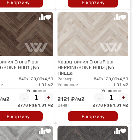
В корзину
В корзину
винил CronaFloor
Кварц-винил CronaFloor
GBONE H001 Дуб
HERRINGBONE H002 Дуб
Ницца
640x128,00x4,50
Размер:
640x128,00x4,50
а:
1.31 м2
Упаковка:
1.31 м2
Упаковок
Упаковок
-
+
-
+
₽/м2
2121 ₽/м2
2778
₽ за
1.31 м2
Цена:
2778
₽ за
1.31 м2
В корзину
В корзину