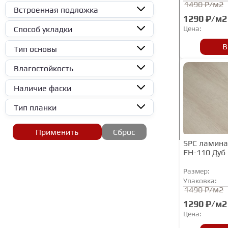
AspenFloor
1490 ₽/м2
Встроенная подложка
1290 ₽/м2
BAS
Цена:
Способ укладки
BerryAlloc
В
Тип основы
Betta
Bonkeel
Влагостойкость
CM Floor
Наличие фаски
CronaFloor
Тип планки
DAMY FLOOR
Применить
Сброс
Demy Floor
SPC ламинат
EcoClick
FH-110 Дуб
Ensten
Размер:
Упаковка:
FARGO
1490 ₽/м2
Fine Floor
1290 ₽/м2
FineFlex
Цена: