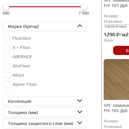
SPC ламинат
FH-101 Дуб
990
7 990
Размер:
Упаковка:
Марка (бренд)
1490 ₽/м2
1290 ₽/м2
FloorBee
Цена:
A + Floor
В
ABERHOF
AlixFloor
Allure
Alpine Floor
ALTA STEP
Коллекция
Aquafloor
SPC ламинат
FH-105 Дуб
Arbiton
Толщина (мм)
Art East
Размер:
Толщина защитного слоя (мм)
Упаковка: