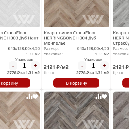
л CronaFloor
Кварц-винил CronaFloor
Кварц-
NE H003 Дуб Нант
HERRINGBONE H004 Дуб
HERRIN
Монпелье
Страсб
640x128,00x4,50
Размер:
640x128,00x4,50
Размер:
1.31 м2
Упаковка:
1.31 м2
Упаковк
Упаковок
Упаковок
-
+
-
+
2121 ₽/м2
2121 
2778
₽ за
1.31 м2
Цена:
2778
₽ за
1.31 м2
Цена:
 корзину
В корзину