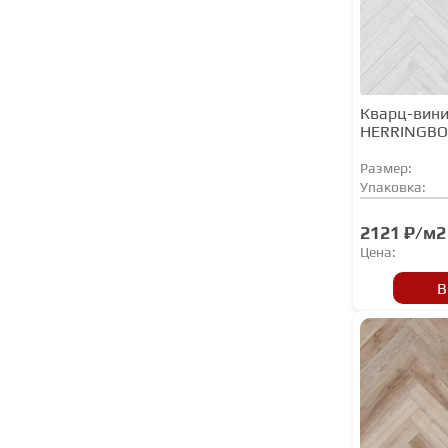
Natura
NGC
Norland
Noventis
Кварц-вини
HERRINGBO
Planker
Primavera
Размер:
Упаковка:
QUARTZ PARQUET
Quick Step
2121 ₽/м2
Цена:
Rocko
В
Royce
SKALLA
Steinholz
StoneFloor
StoneWood