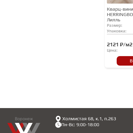
Stronghold
Кварц-вини
Tarkett
HERRINGBO
Лилль
Timber
Размер:
Tulesna
Упаковка:
Union
2121 ₽/м2
Vinil Pol
Цена:
VINILAM
В
VinilPol
Westerhof
Холмистая 68, к.1, п.263
Воронеж
Пн-Вс: 9:00-18:00