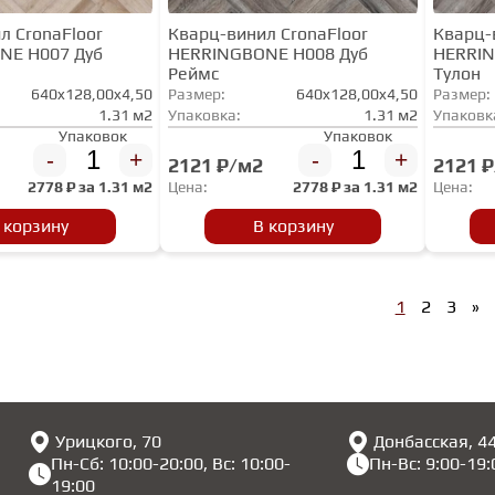
л CronaFloor
Кварц-винил CronaFloor
Кварц-
NE H007 Дуб
HERRINGBONE H008 Дуб
HERRIN
Реймс
Тулон
640x128,00x4,50
Размер:
640x128,00x4,50
Размер:
1.31 м2
Упаковка:
1.31 м2
Упаковк
Упаковок
Упаковок
-
+
-
+
2121 ₽/м2
2121 
2778
₽ за
1.31 м2
Цена:
2778
₽ за
1.31 м2
Цена:
 корзину
В корзину
1
2
3
»
Урицкого, 70
Донбасская, 4
Пн-Сб: 10:00-20:00, Вс: 10:00-
Пн-Вс: 9:00-19:
19:00