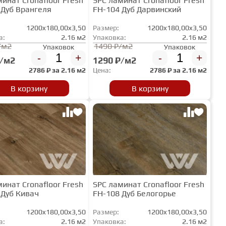
инат Cronafloor Fresh
SPC ламинат Cronafloor Fresh
 Дуб Врангеля
FH-104 Дуб Дарвинский
1200x180,00x3,50
Размер:
1200x180,00x3,50
а:
2.16 м2
Упаковка:
2.16 м2
/м2
1490 ₽/м2
Упаковок
Упаковок
-
+
-
+
₽/м2
1290 ₽/м2
2786
₽ за
2.16 м2
Цена:
2786
₽ за
2.16 м2
В корзину
В корзину
инат Cronafloor Fresh
SPC ламинат Cronafloor Fresh
 Дуб Кивач
FH-108 Дуб Белогорье
1200x180,00x3,50
Размер:
1200x180,00x3,50
а:
2.16 м2
Упаковка:
2.16 м2