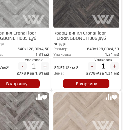
винил CronaFloor
Кварц-винил CronaFloor
GBONE H005 Дуб
HERRINGBONE H006 Дуб
ург
Бордо
640x128,00x4,50
Размер:
640x128,00x4,50
а:
1.31 м2
Упаковка:
1.31 м2
Упаковок
Упаковок
-
+
-
+
₽/м2
2121 ₽/м2
2778
₽ за
1.31 м2
Цена:
2778
₽ за
1.31 м2
В корзину
В корзину