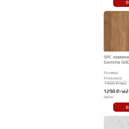
Firstfloor
В
Floor Step
FloorAge
FloorBee
FloorFactor
Floorwood
Home Expert
SPC ламина
Gamma G0
Ideal
Размер:
Invictus
Упаковка:
1450 ₽/м2
IVC
1290 ₽/м2
KRONOSTAR
Цена:
LG
В
My Step
MY STEP AQUA