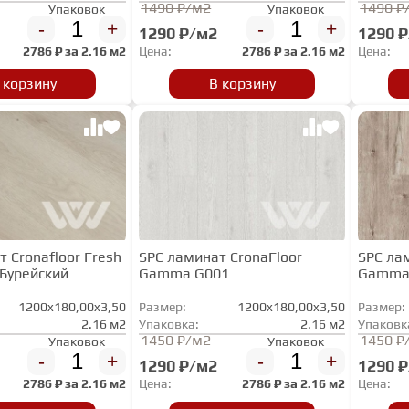
1490 ₽/м2
1490 ₽
Упаковок
Упаковок
-
+
-
+
1290 ₽/м2
1290 
2786
₽ за
2.16 м2
Цена:
2786
₽ за
2.16 м2
Цена:
 корзину
В корзину
 Cronafloor Fresh
SPC ламинат CronaFloor
SPC ла
 Бурейский
Gamma G001
Gamma
1200x180,00x3,50
Размер:
1200x180,00x3,50
Размер:
2.16 м2
Упаковка:
2.16 м2
Упаковк
1450 ₽/м2
1450 ₽
Упаковок
Упаковок
-
+
-
+
1290 ₽/м2
1290 
2786
₽ за
2.16 м2
Цена:
2786
₽ за
2.16 м2
Цена: