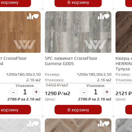
 корзину
В корзину
т CronaFloor
SPC ламинат CronaFloor
Кварц-
04
Gamma G005
HERRIN
Тулуза
1200x180,00x3,50
Размер:
1200x180,00x3,50
Размер:
2.16 м2
Упаковка:
2.16 м2
Упаковк
1450 ₽/м2
Упаковок
Упаковок
-
+
-
+
1290 ₽/м2
2121 
2786
₽ за
2.16 м2
Цена:
2786
₽ за
2.16 м2
Цена:
 корзину
В корзину