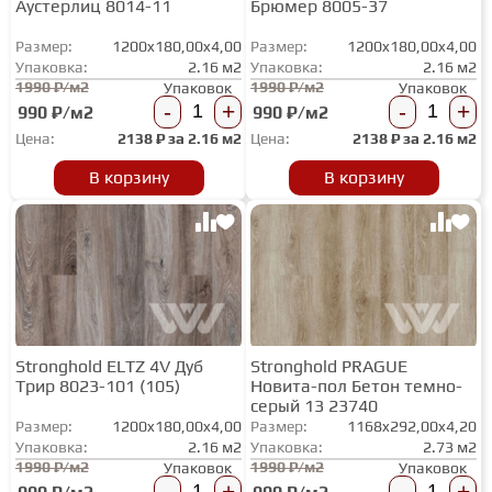
Аустерлиц 8014-11
Брюмер 8005-37
ТЕРРАСНАЯ ДОСКА
Размер:
1200x180,00x4,00
Размер:
1200x180,00x4,00
Упаковка:
2.16 м2
Упаковка:
2.16 м2
1990 ₽/м2
1990 ₽/м2
Упаковок
Упаковок
КОВРОВАЯ ПЛИТКА
-
+
-
+
990 ₽/м2
990 ₽/м2
Цена:
2138
₽ за
2.16 м2
Цена:
2138
₽ за
2.16 м2
МОДУЛЬНЫЕ ПВХ
В корзину
В корзину
ПОДЛОЖКА
ПЛИНТУС
Stronghold ELTZ 4V Дуб
Stronghold PRAGUE
Трир 8023-101 (105)
Новита-пол Бетон темно-
КЛЕЙ
серый 13 23740
Размер:
1200x180,00x4,00
Размер:
1168x292,00x4,20
Упаковка:
2.16 м2
Упаковка:
2.73 м2
НАЛИВНОЙ ПОЛ
1990 ₽/м2
1990 ₽/м2
Упаковок
Упаковок
-
+
-
+