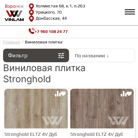
Воро
Воро
неж
неж
Холмистая 68, к.1, п.263
Урицкого, 70
Донбасская, 44
+7 960 108 24 77
Профиль
КАТАЛОГ
Главная
Виниловая плитка
Фильтр
По названию ↓
Доставка и оплата
ВИНИЛОВАЯ ПЛИТКА
Возврат и гарантии
Виниловая плитка
Сотрудничество
Stronghold
Вопросы и ответы
Видеообзоры
ЛАМИНАТ
Полезная информация
Как выбрать
Калькулятор
ИНЖЕНЕРНАЯ ДОСКА
О нас
Контакты
ПАРКЕТНАЯ ДОСКА
Stronghold ELTZ 4V Дуб
Stronghold ELTZ 4V Дуб