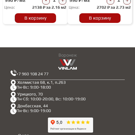
990 ₽/м2
990 ₽/м2
Цена:
2138
₽ за
2.16 м2
Цена:
2702
₽ за
2.73 м2
ГРУНТОВКИ
В корзину
В корзину
ТЕПЛЫЙ ПОЛ
ТЕРМОПАРКЕТ
Воронеж
ЭКОМАССИВ
+7 960 108 24 77
Холмистая 68, к.1, п.263
Пн-Вс: 9:00-18:00
МАССИВНАЯ ДОСКА
Урицкого, 70
Пн-Сб: 10:00-20:00, Вс: 10:00-19:00
Донбасская, 44
ИСКУССТВЕННАЯ ТРАВА
Пн-Вс: 9:00-19:00
ИНЖЕНЕРНЫЙ МОДУЛЬ