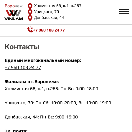
Воро
Воро
неж
неж
Холмистая 68, к.1, п.263
Урицкого, 70
Донбасская, 44
+7 960 108 24 77
Профиль
КАТАЛОГ
Контакты
Доставка и оплата
Единый многоканальный номер:
ВИНИЛОВАЯ ПЛИТКА
Возврат и гарантии
Сотрудничество
+7 960 108 24 77
Вопросы и ответы
Видеообзоры
ЛАМИНАТ
Филиалы в г.Воронеже:
Полезная информация
Холмистая 68, к.1, п.263: Пн-Вс: 9:00-18:00
Как выбрать
Калькулятор
ИНЖЕНЕРНАЯ ДОСКА
О нас
Урицкого, 70: Пн-Сб: 10:00-20:00, Вс: 10:00-19:00
Контакты
Донбасская, 44: Пн-Вс: 9:00-19:00
ПАРКЕТНАЯ ДОСКА
Эл. почта: