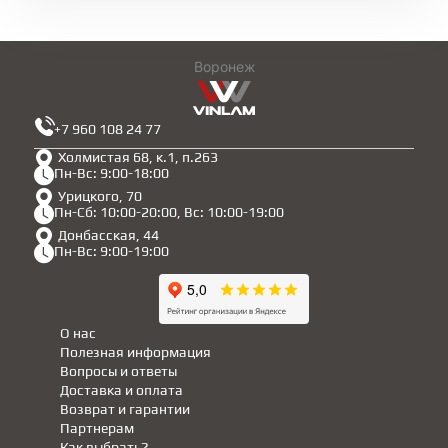
ГРУНТОВКИ
Воронеж
ТЕПЛЫЙ ПОЛ
+7 960 108 24 77
Холмистая 68, к.1, п.263
ТЕРМОПАРКЕТ
Пн-Вс: 9:00-18:00
Урицкого, 70
Пн-Сб: 10:00-20:00, Вс: 10:00-19:00
ЭКОМАССИВ
Донбасская, 44
Пн-Вс: 9:00-19:00
МАССИВНАЯ ДОСКА
О нас
Полезная информация
ИСКУССТВЕННАЯ ТРАВА
Вопросы и ответы
Доставка и оплата
Возврат и гарантии
Партнерам
ИНЖЕНЕРНЫЙ МОДУЛЬ
Как выбрать?