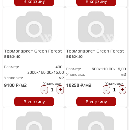
В корзину
В корзину
ГРУНТОВКИ
ТЕПЛЫЙ ПОЛ
ТЕРМОПАРКЕТ
Термопаркет Green Forest
Термопаркет Green Forest
адажио
адажио
Размер:
400-
ЭКОМАССИВ
Размер:
600x110,00x16,00
2000x160,00x16,00
Упаковка:
м2
Упаковка:
м2
Упаковок
Упаковок
10250 ₽/м2
9100 ₽/м2
МАССИВНАЯ ДОСКА
-
+
-
+
В корзину
В корзину
ИСКУССТВЕННАЯ ТРАВА
ИНЖЕНЕРНЫЙ МОДУЛЬ