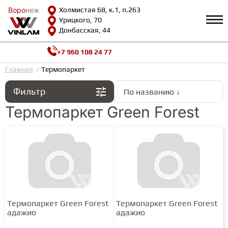
Воро
Воро
неж
неж
Холмистая 68, к.1, п.263
Урицкого, 70
Донбасская, 44
+7 960 108 24 77
Профиль
КАТАЛОГ
Главная
Термопаркет
Фильтр
По названию ↓
Доставка и оплата
ВИНИЛОВАЯ ПЛИТКА
Возврат и гарантии
Термопаркет Green Forest
Сотрудничество
Вопросы и ответы
Видеообзоры
ЛАМИНАТ
Полезная информация
Как выбрать
Калькулятор
ИНЖЕНЕРНАЯ ДОСКА
О нас
Контакты
Термопаркет Green Forest
Термопаркет Green Forest
ПАРКЕТНАЯ ДОСКА
адажио
адажио