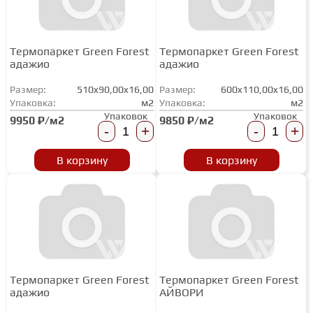
СТУПЕНИ
Термопаркет Green Forest
Термопаркет Green Forest
адажио
адажио
ФАНЕРА
Размер:
510x90,00x16,00
Размер:
600x110,00x16,00
Упаковка:
м2
Упаковка:
м2
Упаковок
Упаковок
9950 ₽/м2
9850 ₽/м2
МИНЕРАЛЬНО-КАМЕННЫЙ
-
+
-
+
ЛАМИНАТ MSPC
В корзину
В корзину
ЛАМИНАТ SWF
Термопаркет Green Forest
Термопаркет Green Forest
адажио
АЙВОРИ