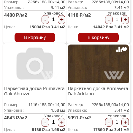
Размер:
2266x188,00x14,00
Размер:
2266x188,00x14,00
ТЕРРАСНАЯ ДОСКА
Упаковка:
3.41 м2
Упаковка:
3.41 м2
Упаковок
Упаковок
4400 ₽/м2
4118 ₽/м2
-
+
-
+
КОВРОВАЯ ПЛИТКА
Цена:
15004
₽ за
3.41 м2
Цена:
14042
₽ за
3.41 м2
В корзину
В корзину
МОДУЛЬНЫЕ ПВХ
ПОДЛОЖКА
ПЛИНТУС
Паркетная доска Primavera
Паркетная доска Primavera
Oak Abruzzo
Oak Adriano
Размер:
1116x188,00x14,00
КЛЕЙ
Размер:
2266x188,00x14,00
Упаковка:
1.68 м2
Упаковка:
3.41 м2
Упаковок
Упаковок
4843 ₽/м2
5091 ₽/м2
-
+
-
+
НАЛИВНОЙ ПОЛ
Цена:
8136
₽ за
1.68 м2
Цена:
17360
₽ за
3.41 м2