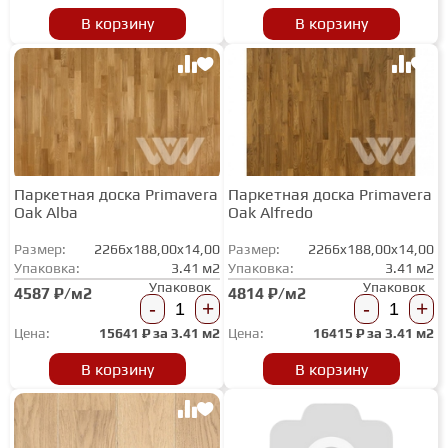
В корзину
В корзину
ГРУНТОВКИ
ТЕПЛЫЙ ПОЛ
ТЕРМОПАРКЕТ
Паркетная доска Primavera
Паркетная доска Primavera
Oak Alba
Oak Alfredo
ЭКОМАССИВ
Размер:
2266x188,00x14,00
Размер:
2266x188,00x14,00
Упаковка:
3.41 м2
Упаковка:
3.41 м2
Упаковок
Упаковок
4587 ₽/м2
4814 ₽/м2
МАССИВНАЯ ДОСКА
-
+
-
+
Цена:
15641
₽ за
3.41 м2
Цена:
16415
₽ за
3.41 м2
ИСКУССТВЕННАЯ ТРАВА
В корзину
В корзину
ИНЖЕНЕРНЫЙ МОДУЛЬ