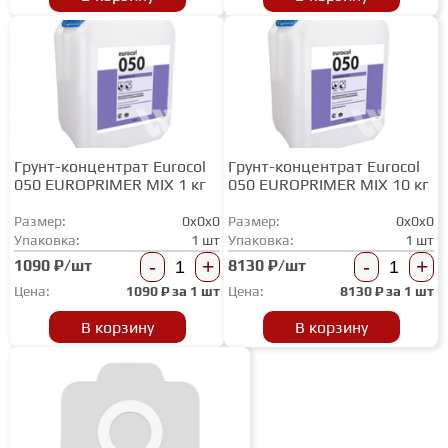
ГРУНТОВКИ
ТЕПЛЫЙ ПОЛ
Грунт-концентрат Eurocol
Грунт-концентрат Eurocol
ТЕРМОПАРКЕТ
050 EUROPRIMER MIX 1 кг
050 EUROPRIMER MIX 10 кг
Размер:
0x0x0
Размер:
0x0x0
ЭКОМАССИВ
Упаковка:
1 шт
Упаковка:
1 шт
-
+
-
+
1090 ₽/шт
8130 ₽/шт
Цена:
1090
₽ за
1 шт
Цена:
8130
₽ за
1 шт
МАССИВНАЯ ДОСКА
В корзину
В корзину
ИСКУССТВЕННАЯ ТРАВА
ИНЖЕНЕРНЫЙ МОДУЛЬ