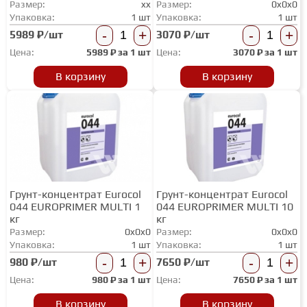
Размер:
xx
Размер:
0x0x0
ТЕРРАСНАЯ ДОСКА
Упаковка:
1 шт
Упаковка:
1 шт
-
+
-
+
5989 ₽/шт
3070 ₽/шт
Цена:
5989
₽ за
1 шт
Цена:
3070
₽ за
1 шт
КОВРОВАЯ ПЛИТКА
В корзину
В корзину
МОДУЛЬНЫЕ ПВХ
ПОДЛОЖКА
Грунт-концентрат Eurocol
Грунт-концентрат Eurocol
ПЛИНТУС
044 EUROPRIMER MULTI 1
044 EUROPRIMER MULTI 10
кг
кг
Размер:
0x0x0
Размер:
0x0x0
КЛЕЙ
Упаковка:
1 шт
Упаковка:
1 шт
-
+
-
+
980 ₽/шт
7650 ₽/шт
Цена:
980
₽ за
1 шт
Цена:
7650
₽ за
1 шт
НАЛИВНОЙ ПОЛ
В корзину
В корзину