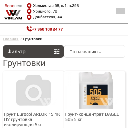
Воро
Воро
неж
неж
Холмистая 68, к.1, п.263
Урицкого, 70
Донбасская, 44
+7 960 108 24 77
Профиль
КАТАЛОГ
Главная
Грунтовки
Фильтр
По названию ↓
Доставка и оплата
ВИНИЛОВАЯ ПЛИТКА
Возврат и гарантии
Грунтовки
Сотрудничество
Вопросы и ответы
Видеообзоры
ЛАМИНАТ
Полезная информация
Как выбрать
Калькулятор
ИНЖЕНЕРНАЯ ДОСКА
О нас
Контакты
Грунт Eurocol ARLOK 15 1К
Грунт-концентрат DAGEL
ПАРКЕТНАЯ ДОСКА
ПУ грунтовка
505 5 кг
изолирующая 5кг