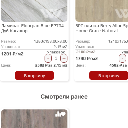
Ламинат Floorpan Blue FP704
SPC плитка Berry Alloc Spi
Дуб Касадор
Home Grace Natural
Размер:
1380x193,00x8,00
Размер:
1210x176,
Упаковка:
2.15 м2
Упаковка:
2100 ₽/м2
Упаковок
Уп
1201 ₽/м2
-
+
-
1790 ₽/м2
Цена:
2582
₽ за
2.15 м2
Цена:
4582
₽ за
В корзину
В корзину
Смотрели ранее