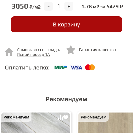
3050
-
+
1.78
5429 ₽
м2 за
₽/м2
СТУПЕНИ
В корзину
ФАНЕРА
Самовывоз со склада.
Гарантия качества
МИНЕРАЛЬНО-КАМЕННЫЙ
Ясный проезд 1А
ЛАМИНАТ MSPC
Оплатить легко:
ЛАМИНАТ SWF
Рекомендуем
Рекомендуем
Рекомендуем