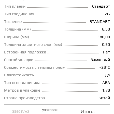
Тип планки
Стандарт
ГРУНТОВКИ
Тип соединения
2G
Тиснение
STANDART
ТЕПЛЫЙ ПОЛ
Толщина (мм)
6,50
Ширина (мм)
180,00
ТЕРМОПАРКЕТ
Толщина зашитного слоя (мм)
0,50
Встроенная подложка
Нет
Способ укладки
Замковый
ЭКОМАССИВ
Совместимость с теплым полом
+28°С
Влагостойкость
Да
МАССИВНАЯ ДОСКА
Тип основы винила
ABA
Метров в упаковке
1,78
ИСКУССТВЕННАЯ ТРАВА
Страна производства
Китай
упаковок:
ИНЖЕНЕРНЫЙ МОДУЛЬ
Итого:
3590 ₽/м2