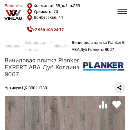
Воро
Воро
неж
неж
Холмистая 68, к.1, п.263
Урицкого, 70
Донбасская, 44
+7 960 108 24 77
Профиль
КАТАЛОГ
Виниловая
Виниловая плитка Planker EX
Главная
Planker
плитка
АВА Дуб Коллинз 9007
Доставка и оплата
Виниловая плитка Planker
ВИНИЛОВАЯ ПЛИТКА
Возврат и гарантии
Сотрудничество
EXPERT АВА Дуб Коллинз
Вопросы и ответы
9007
Видеообзоры
ЛАМИНАТ
Полезная информация
Артикул: ЦБ-00011380
Как выбрать
Калькулятор
ИНЖЕНЕРНАЯ ДОСКА
О нас
Контакты
ПАРКЕТНАЯ ДОСКА