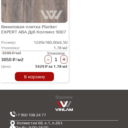
Виниловая плитка Planker
EXPERT АВА Дуб Коллинз 9007
Размер:
1220x180,00x6,50
Упаковка:
1.78 м2
3590 ₽/м2
Упаковок
-
+
3050 ₽/м2
Цена:
5429
₽ за
1.78 м2
В корзину
Воронеж
+7 960 108 24 77
Холмистая 68, к.1, п.263
Пн-Вс: 9:00-18:00