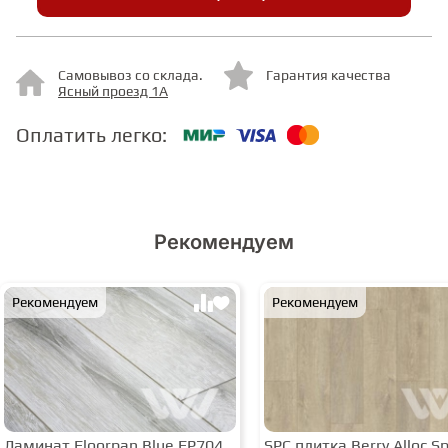
СТУПЕНИ
Самовывоз со склада.
Гарантия качества
Ясный проезд 1А
ФАНЕРА
Оплатить легко:
МИНЕРАЛЬНО-КАМЕННЫЙ
ЛАМИНАТ MSPC
Рекомендуем
ЛАМИНАТ SWF
Рекомендуем
Рекомендуем
Ламинат Floorpan Blue FP704
SPC плитка Berry Alloc Spi