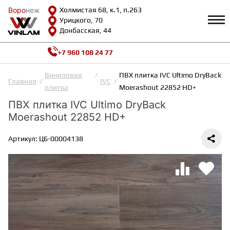
Воро
Воро
неж
неж
Холмистая 68, к.1, п.263
Урицкого, 70
Донбасская, 44
+7 960 108 24 77
Профиль
КАТАЛОГ
Виниловая
ПВХ плитка IVC Ultimo DryBack
Главная
IVC
плитка
Moerashout 22852 HD+
Доставка и оплата
ПВХ плитка IVC Ultimo DryBack
ВИНИЛОВАЯ ПЛИТКА
Возврат и гарантии
Moerashout 22852 HD+
Сотрудничество
Вопросы и ответы
Видеообзоры
Артикул: ЦБ-00004138
ЛАМИНАТ
Полезная информация
Как выбрать
Калькулятор
ИНЖЕНЕРНАЯ ДОСКА
О нас
Контакты
ПАРКЕТНАЯ ДОСКА