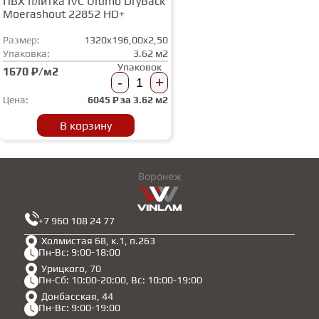
ПВХ плитка IVC Ultimo DryBack
Moerashout 22852 HD+
Размер:
1320x196,00x2,50
Упаковка:
3.62 м2
Упаковок
1670 ₽/м2
-
+
Цена:
6045
₽ за
3.62 м2
В корзину
Воронеж
+7 960 108 24 77
Холмистая 68, к.1, п.263
Пн-Вс: 9:00-18:00
Урицкого, 70
Пн-Сб: 10:00-20:00, Вс: 10:00-19:00
Донбасская, 44
Пн-Вс: 9:00-19:00