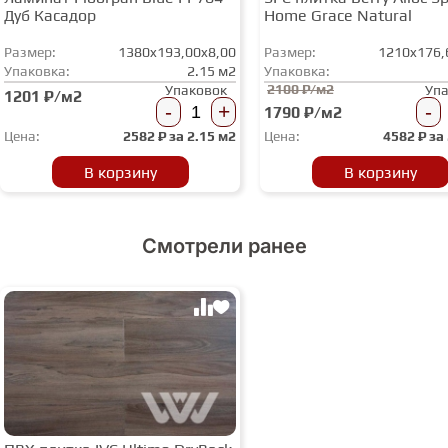
Дуб Касадор
Home Grace Natural
Размер:
1380x193,00x8,00
Размер:
1210x176,
Упаковка:
2.15 м2
Упаковка:
2100 ₽/м2
Упаковок
Уп
1201 ₽/м2
-
+
-
1790 ₽/м2
Цена:
2582
₽ за
2.15 м2
Цена:
4582
₽ за
В корзину
В корзину
Смотрели ранее