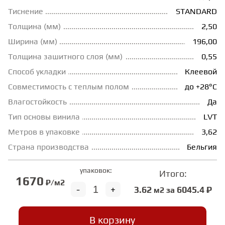
Тиснение
STANDARD
ГРУНТОВКИ
Толщина (мм)
2,50
Ширина (мм)
196,00
ТЕПЛЫЙ ПОЛ
Толщина зашитного слоя (мм)
0,55
Способ укладки
Клеевой
ТЕРМОПАРКЕТ
Совместимость с теплым полом
до +28°С
Влагостойкость
Да
Тип основы винила
LVT
ЭКОМАССИВ
Метров в упаковке
3,62
Страна производства
Бельгия
МАССИВНАЯ ДОСКА
упаковок:
Итого:
1670
₽/м2
ИСКУССТВЕННАЯ ТРАВА
-
+
3.62
6045.4 ₽
м2 за
ИНЖЕНЕРНЫЙ МОДУЛЬ
В корзину