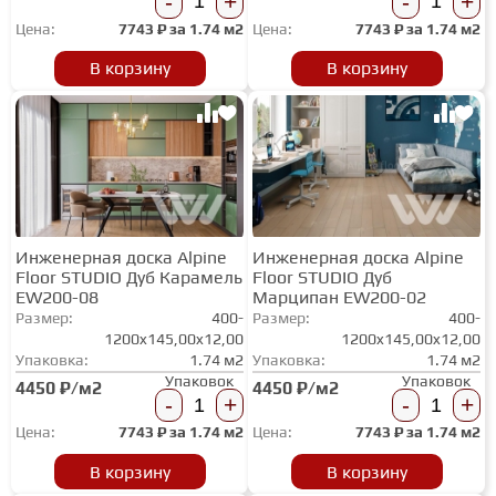
-
+
-
+
Цена:
7743
₽ за
1.74 м2
Цена:
7743
₽ за
1.74 м2
ГРУНТОВКИ
В корзину
В корзину
ТЕПЛЫЙ ПОЛ
ТЕРМОПАРКЕТ
Инженерная доска Alpine
Инженерная доска Alpine
ЭКОМАССИВ
Floor STUDIO Дуб Карамель
Floor STUDIO Дуб
EW200-08
Марципан EW200-02
Размер:
400-
Размер:
400-
МАССИВНАЯ ДОСКА
1200x145,00x12,00
1200x145,00x12,00
Упаковка:
1.74 м2
Упаковка:
1.74 м2
Упаковок
Упаковок
4450 ₽/м2
4450 ₽/м2
-
+
-
+
ИСКУССТВЕННАЯ ТРАВА
Цена:
7743
₽ за
1.74 м2
Цена:
7743
₽ за
1.74 м2
В корзину
В корзину
ИНЖЕНЕРНЫЙ МОДУЛЬ