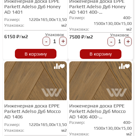
Инженерная доска EPPE
Инженерная доска EPPE
Parkett Adelso Дуб Honey
Parkett Adelso Дуб Honey
AD 1401
AD 1401 400-
1500х130/150/180
Размер:
400-
Размер:
1220x165,00x13,50
1500x130,00x15,00
Упаковка:
м2
Упаковка:
м2
Упаковок
Упаковок
6150 ₽/м2
7500 ₽/м2
-
+
-
+
В корзину
В корзину
Инженерная доска EPPE
Инженерная доска EPPE
Parkett Adelso Дуб Mocco
Parkett Adelso Дуб Mocco
AD 1406
AD 1406 400-
1500х130/150/180
Размер:
400-
Размер:
1220x165,00x13,50
1500x130,00x15,00
Упаковка:
м2
Упаковка:
м2