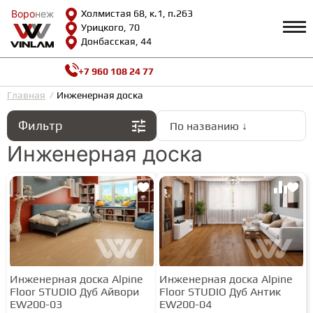
Воро
Воро
неж
неж
Холмистая 68, к.1, п.263
Урицкого, 70
Донбасская, 44
+7 960 108 24 77
Профиль
КАТАЛОГ
Главная
Инженерная доска
Фильтр
По названию ↓
Доставка и оплата
ВИНИЛОВАЯ ПЛИТКА
Возврат и гарантии
Инженерная доска
Сотрудничество
Вопросы и ответы
Видеообзоры
ЛАМИНАТ
Полезная информация
Как выбрать
Калькулятор
ИНЖЕНЕРНАЯ ДОСКА
О нас
Контакты
Инженерная доска Alpine
Инженерная доска Alpine
ПАРКЕТНАЯ ДОСКА
Floor STUDIO Дуб Айвори
Floor STUDIO Дуб Антик
EW200-03
EW200-04