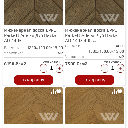
Инженерная доска EPPE
Инженерная доска EPPE
Parkett Adelso Дуб Hacks
Parkett Adelso Дуб Hacks
AD 1403
AD 1403 400-
1500х130/150/180
Размер:
400-
Размер:
1220x165,00x13,50
1500x130,00x15,00
Упаковка:
м2
Упаковка:
м2
Упаковок
Упаковок
6150 ₽/м2
7500 ₽/м2
-
+
-
+
В корзину
В корзину