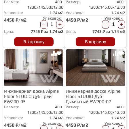
Размер:
400-
Размер:
400-
ТЕРРАСНАЯ ДОСКА
1200x145,00x12,00
1200x145,00x12,00
Упаковка:
1.74 м2
Упаковка:
1.74 м2
Упаковок
Упаковок
4450 ₽/м2
4450 ₽/м2
-
+
-
+
КОВРОВАЯ ПЛИТКА
Цена:
7743
₽ за
1.74 м2
Цена:
7743
₽ за
1.74 м2
В корзину
В корзину
МОДУЛЬНЫЕ ПВХ
ПОДЛОЖКА
ПЛИНТУС
Инженерная доска Alpine
Инженерная доска Alpine
Floor STUDIO Дуб Грей
Floor STUDIO Дуб
EW200-05
Дымчатый EW200-07
КЛЕЙ
Размер:
400-
Размер:
400-
1200x145,00x12,00
1200x145,00x12,00
Упаковка:
1.74 м2
Упаковка:
1.74 м2
НАЛИВНОЙ ПОЛ
Упаковок
Упаковок
4450 ₽/м2
4450 ₽/м2