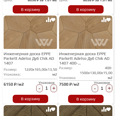
Цена:
8038
₽ за
1.01 м2
Цена:
8038
₽ за
1.01 м2
В корзину
В корзину
Инженерная доска EPPE
Инженерная доска EPPE
Parkett Adelso Дуб Chik AD
Parkett Adelso Дуб Chik AD
1407
1407 400-
1500х130/150/180
Размер:
400-
Размер:
1220x165,00x13,50
1500x130,00x15,00
Упаковка:
м2
Упаковка:
м2
Упаковок
Упаковок
6150 ₽/м2
7500 ₽/м2
-
+
-
+
В корзину
В корзину