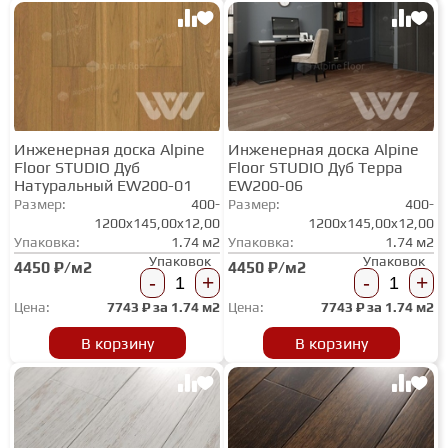
СТУПЕНИ
ФАНЕРА
Инженерная доска Alpine
Инженерная доска Alpine
Floor STUDIO Дуб
Floor STUDIO Дуб Терра
МИНЕРАЛЬНО-КАМЕННЫЙ
Натуральный EW200-01
EW200-06
ЛАМИНАТ MSPC
Размер:
400-
Размер:
400-
1200x145,00x12,00
1200x145,00x12,00
Упаковка:
1.74 м2
Упаковка:
1.74 м2
ЛАМИНАТ SWF
Упаковок
Упаковок
4450 ₽/м2
4450 ₽/м2
-
+
-
+
Цена:
7743
₽ за
1.74 м2
Цена:
7743
₽ за
1.74 м2
В корзину
В корзину