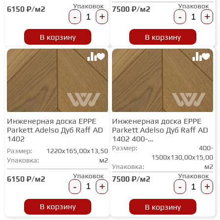
Упаковок
Упаковок
6150 ₽/м2
7500 ₽/м2
-
+
-
+
В корзину
В корзину
Инженерная доска EPPE
Инженерная доска EPPE
Parkett Adelso Дуб Raff AD
Parkett Adelso Дуб Raff AD
1402
1402 400-
1500х130/150/180
Размер:
400-
Размер:
1220x165,00x13,50
1500x130,00x15,00
Упаковка:
м2
Упаковка:
м2
Упаковок
Упаковок
6150 ₽/м2
7500 ₽/м2
-
+
-
+
В корзину
В корзину