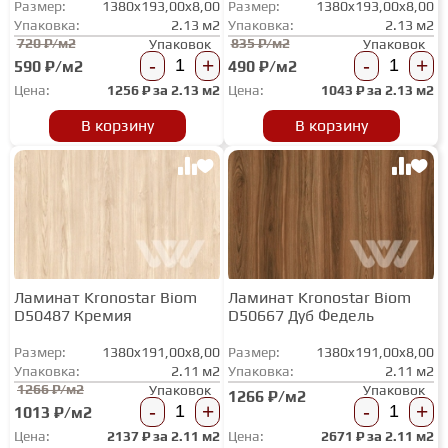
Размер:
1380x193,00x8,00
Размер:
1380x193,00x8,00
ТЕРРАСНАЯ ДОСКА
Упаковка:
2.13 м2
Упаковка:
2.13 м2
720 ₽/м2
835 ₽/м2
Упаковок
Упаковок
-
+
-
+
590 ₽/м2
490 ₽/м2
КОВРОВАЯ ПЛИТКА
Цена:
1256
₽ за
2.13 м2
Цена:
1043
₽ за
2.13 м2
В корзину
В корзину
МОДУЛЬНЫЕ ПВХ
ПОДЛОЖКА
ПЛИНТУС
Ламинат Kronostar Biom
Ламинат Kronostar Biom
D50487 Кремия
D50667 Дуб Федель
Размер:
1380x191,00x8,00
КЛЕЙ
Размер:
1380x191,00x8,00
Упаковка:
2.11 м2
Упаковка:
2.11 м2
1266 ₽/м2
Упаковок
Упаковок
1266 ₽/м2
-
+
-
+
1013 ₽/м2
НАЛИВНОЙ ПОЛ
Цена:
2137
₽ за
2.11 м2
Цена:
2671
₽ за
2.11 м2