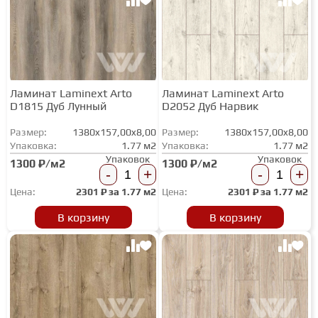
Ламинат Laminext Arto
Ламинат Laminext Arto
D1815 Дуб Лунный
D2052 Дуб Нарвик
Размер:
1380x157,00x8,00
Размер:
1380x157,00x8,00
Упаковка:
1.77 м2
Упаковка:
1.77 м2
Упаковок
Упаковок
1300 ₽/м2
1300 ₽/м2
-
+
-
+
Цена:
2301
₽ за
1.77 м2
Цена:
2301
₽ за
1.77 м2
В корзину
В корзину