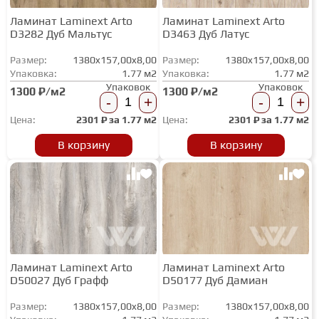
Ламинат Laminext Arto
Ламинат Laminext Arto
D3282 Дуб Мальтус
D3463 Дуб Латус
Размер:
1380x157,00x8,00
Размер:
1380x157,00x8,00
Упаковка:
1.77 м2
Упаковка:
1.77 м2
Упаковок
Упаковок
1300 ₽/м2
1300 ₽/м2
-
+
-
+
Цена:
2301
₽ за
1.77 м2
Цена:
2301
₽ за
1.77 м2
В корзину
В корзину
Ламинат Laminext Arto
Ламинат Laminext Arto
D50027 Дуб Графф
D50177 Дуб Дамиан
Размер:
1380x157,00x8,00
Размер:
1380x157,00x8,00