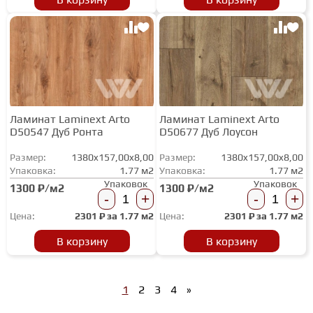
Ламинат Laminext Arto
Ламинат Laminext Arto
D50547 Дуб Ронта
D50677 Дуб Лоусон
Размер:
1380x157,00x8,00
Размер:
1380x157,00x8,00
Упаковка:
1.77 м2
Упаковка:
1.77 м2
Упаковок
Упаковок
1300 ₽/м2
1300 ₽/м2
-
+
-
+
Цена:
2301
₽ за
1.77 м2
Цена:
2301
₽ за
1.77 м2
В корзину
В корзину
1
2
3
4
»