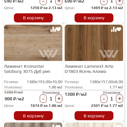
-
+
-
+
590 ₽/м2
690 ₽/м2
Цена:
1256
₽ за
2.13 м2
Цена:
1469
₽ за
2.13 м2
В корзину
В корзину
Ламинат Kronostar
Ламинат Laminext Arto
Salzburg 3075 Дуб рип
D1803 Ясень Аламо
Размер:
1380x193,00x10,00
Размер:
1380x157,00x8,00
Упаковка:
1.86 м2
Упаковка:
1.77 м2
1200 ₽/м2
Упаковок
Упаковок
1300 ₽/м2
-
+
-
+
900 ₽/м2
Цена:
1674
₽ за
1.86 м2
Цена:
2301
₽ за
1.77 м2
В корзину
В корзину