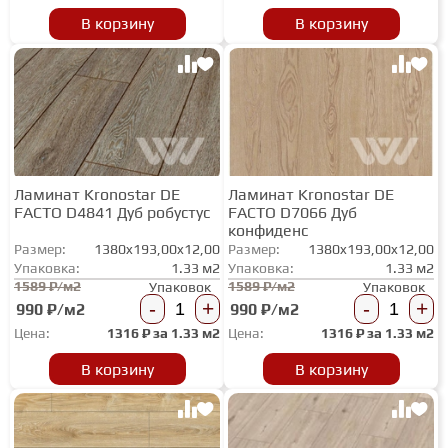
В корзину
В корзину
ГРУНТОВКИ
ТЕПЛЫЙ ПОЛ
ТЕРМОПАРКЕТ
Ламинат Kronostar DE
Ламинат Kronostar DE
FACTO D4841 Дуб робустус
FACTO D7066 Дуб
конфиденс
ЭКОМАССИВ
Размер:
1380x193,00x12,00
Размер:
1380x193,00x12,00
Упаковка:
1.33 м2
Упаковка:
1.33 м2
1589 ₽/м2
1589 ₽/м2
Упаковок
Упаковок
МАССИВНАЯ ДОСКА
-
+
-
+
990 ₽/м2
990 ₽/м2
Цена:
1316
₽ за
1.33 м2
Цена:
1316
₽ за
1.33 м2
ИСКУССТВЕННАЯ ТРАВА
В корзину
В корзину
ИНЖЕНЕРНЫЙ МОДУЛЬ