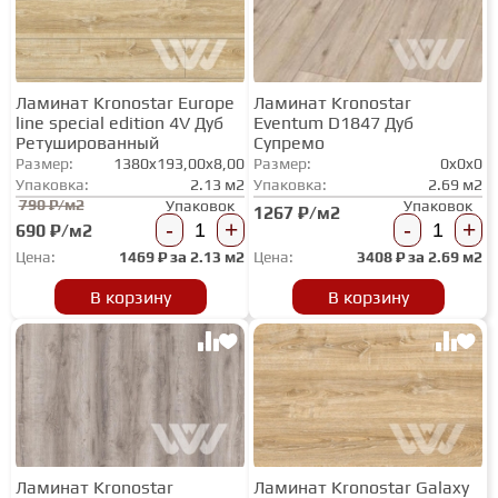
СТУПЕНИ
Ламинат Kronostar Europe
Ламинат Kronostar
line special edition 4V Дуб
Eventum D1847 Дуб
ФАНЕРА
Ретушированный
Супремо
Размер:
1380x193,00x8,00
Размер:
0x0x0
Упаковка:
2.13 м2
Упаковка:
2.69 м2
МИНЕРАЛЬНО-КАМЕННЫЙ
790 ₽/м2
Упаковок
Упаковок
1267 ₽/м2
ЛАМИНАТ MSPC
-
+
-
+
690 ₽/м2
Цена:
1469
₽ за
2.13 м2
Цена:
3408
₽ за
2.69 м2
ЛАМИНАТ SWF
В корзину
В корзину
Ламинат Kronostar
Ламинат Kronostar Galaxy