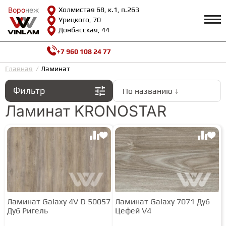
Воро
Воро
неж
неж
Холмистая 68, к.1, п.263
Урицкого, 70
Донбасская, 44
+7 960 108 24 77
Профиль
КАТАЛОГ
Главная
Ламинат
Фильтр
По названию ↓
Доставка и оплата
ВИНИЛОВАЯ ПЛИТКА
Возврат и гарантии
Ламинат KRONOSTAR
Сотрудничество
Вопросы и ответы
Видеообзоры
ЛАМИНАТ
Полезная информация
Как выбрать
Калькулятор
ИНЖЕНЕРНАЯ ДОСКА
О нас
Контакты
Ламинат Galaxy 4V D 50057
Ламинат Galaxy 7071 Дуб
ПАРКЕТНАЯ ДОСКА
Дуб Ригель
Цефей V4