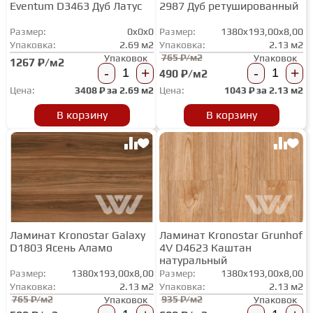
Eventum D3463 Дуб Латус
2987 Дуб ретушированный
Размер:
0x0x0
Размер:
1380x193,00x8,00
Упаковка:
2.69 м2
Упаковка:
2.13 м2
765 ₽/м2
Упаковок
Упаковок
1267 ₽/м2
-
+
-
+
490 ₽/м2
Цена:
3408
₽ за
2.69 м2
Цена:
1043
₽ за
2.13 м2
В корзину
В корзину
Ламинат Kronostar Galaxy
Ламинат Kronostar Grunhof
D1803 Ясень Аламо
4V D4623 Каштан
натуральный
Размер:
1380x193,00x8,00
Размер:
1380x193,00x8,00
Упаковка:
2.13 м2
Упаковка:
2.13 м2
765 ₽/м2
935 ₽/м2
Упаковок
Упаковок