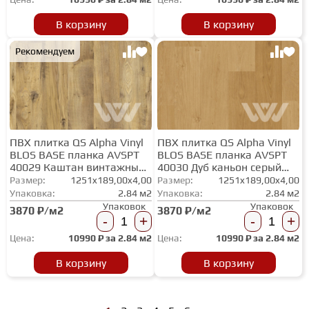
В корзину
В корзину
Рекомендуем
ПВХ плитка QS Alpha Vinyl
ПВХ плитка QS Alpha Vinyl
BLOS BASE планка AVSPT
BLOS BASE планка AVSPT
40029 Каштан винтажный
40030 Дуб каньон серый
натуральный
пилёный
Размер:
1251x189,00x4,00
Размер:
1251x189,00x4,00
Упаковка:
2.84 м2
Упаковка:
2.84 м2
Упаковок
Упаковок
3870 ₽/м2
3870 ₽/м2
-
+
-
+
Цена:
10990
₽ за
2.84 м2
Цена:
10990
₽ за
2.84 м2
В корзину
В корзину