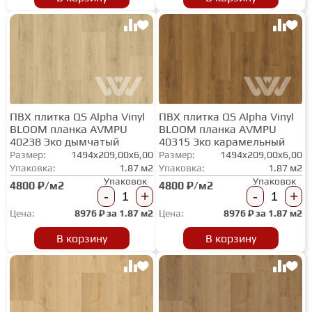
ПВХ плитка QS Alpha Vinyl
ПВХ плитка QS Alpha Vinyl
BLOOM планка AVMPU
BLOOM планка AVMPU
40238 Эко дымчатый
40315 Эко карамельный
Размер:
1494x209,00x6,00
Размер:
1494x209,00x6,00
Упаковка:
1.87 м2
Упаковка:
1.87 м2
Упаковок
Упаковок
4800 ₽/м2
4800 ₽/м2
-
+
-
+
Цена:
8976
₽ за
1.87 м2
Цена:
8976
₽ за
1.87 м2
В корзину
В корзину