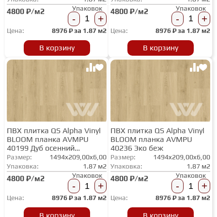
Упаковок
Упаковок
4800 ₽/м2
4800 ₽/м2
-
+
-
+
Цена:
8976
₽ за
1.87 м2
Цена:
8976
₽ за
1.87 м2
В корзину
В корзину
ПВХ плитка QS Alpha Vinyl
ПВХ плитка QS Alpha Vinyl
BLOOM планка AVMPU
BLOOM планка AVMPU
40199 Дуб осенний
40236 Эко беж
шоколадный
Размер:
1494x209,00x6,00
Размер:
1494x209,00x6,00
Упаковка:
1.87 м2
Упаковка:
1.87 м2
Упаковок
Упаковок
4800 ₽/м2
4800 ₽/м2
-
+
-
+
Цена:
8976
₽ за
1.87 м2
Цена:
8976
₽ за
1.87 м2
В корзину
В корзину