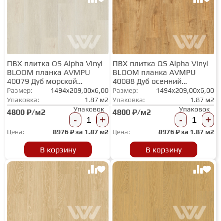
СТУПЕНИ
ФАНЕРА
ПВХ плитка QS Alpha Vinyl
ПВХ плитка QS Alpha Vinyl
BLOOM планка AVMPU
BLOOM планка AVMPU
40079 Дуб морской
40088 Дуб осенний
МИНЕРАЛЬНО-КАМЕННЫЙ
светлый
медовый
Размер:
1494x209,00x6,00
Размер:
1494x209,00x6,00
ЛАМИНАТ MSPC
Упаковка:
1.87 м2
Упаковка:
1.87 м2
Упаковок
Упаковок
4800 ₽/м2
4800 ₽/м2
-
+
-
+
ЛАМИНАТ SWF
Цена:
8976
₽ за
1.87 м2
Цена:
8976
₽ за
1.87 м2
В корзину
В корзину