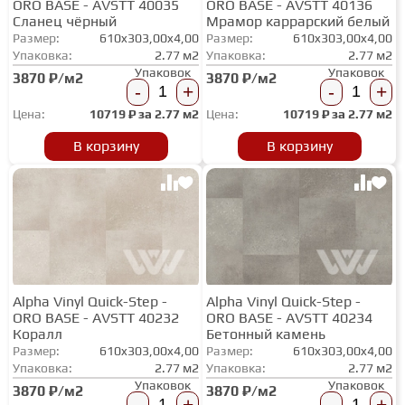
ORO BASE - AVSTT 40035
ORO BASE - AVSTT 40136
ТЕРРАСНАЯ ДОСКА
Сланец чёрный
Мрамор каррарский белый
Размер:
610x303,00x4,00
Размер:
610x303,00x4,00
Упаковка:
2.77 м2
Упаковка:
2.77 м2
Упаковок
Упаковок
3870 ₽/м2
3870 ₽/м2
КОВРОВАЯ ПЛИТКА
-
+
-
+
Цена:
10719
₽ за
2.77 м2
Цена:
10719
₽ за
2.77 м2
МОДУЛЬНЫЕ ПВХ
В корзину
В корзину
ПОДЛОЖКА
ПЛИНТУС
Alpha Vinyl Quick-Step -
Alpha Vinyl Quick-Step -
ORO BASE - AVSTT 40232
ORO BASE - AVSTT 40234
КЛЕЙ
Коралл
Бетонный камень
Размер:
610x303,00x4,00
Размер:
610x303,00x4,00
Упаковка:
2.77 м2
Упаковка:
2.77 м2
НАЛИВНОЙ ПОЛ
Упаковок
Упаковок
3870 ₽/м2
3870 ₽/м2
-
+
-
+