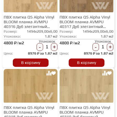
ПВХ плитка QS Alpha Vinyl
ПВХ плитка QS Alpha Vinyl
BLOOM планка AVMPU
BLOOM планка AVMPU
40316 Дуб элегантный
40317 Дуб элегантный
натуральный
дымчатый
Размер:
1494x209,00x6,00
Размер:
1494x209,00x6,00
Упаковка:
1.87 м2
Упаковка:
1.87 м2
Упаковок
Упаковок
4800 ₽/м2
4800 ₽/м2
-
+
-
+
Цена:
8976
₽ за
1.87 м2
Цена:
8976
₽ за
1.87 м2
В корзину
В корзину
ПВХ плитка QS Alpha Vinyl
ПВХ плитка QS Alpha Vinyl
BLOOM планка AVMPU
BLOOM планка AVMPU
40318 Дуб медовый
40319 Дуб бежевый