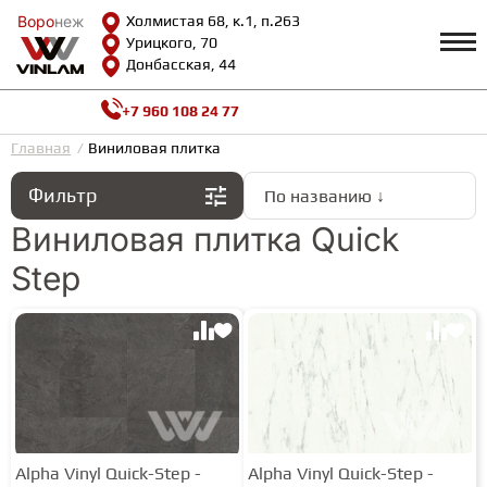
Воро
Воро
неж
неж
Холмистая 68, к.1, п.263
Урицкого, 70
Донбасская, 44
+7 960 108 24 77
Профиль
КАТАЛОГ
Главная
Виниловая плитка
Фильтр
По названию ↓
Доставка и оплата
ВИНИЛОВАЯ ПЛИТКА
Возврат и гарантии
Виниловая плитка Quick
Сотрудничество
Step
Вопросы и ответы
Видеообзоры
ЛАМИНАТ
Полезная информация
Как выбрать
Калькулятор
ИНЖЕНЕРНАЯ ДОСКА
О нас
Контакты
ПАРКЕТНАЯ ДОСКА
Alpha Vinyl Quick-Step -
Alpha Vinyl Quick-Step -