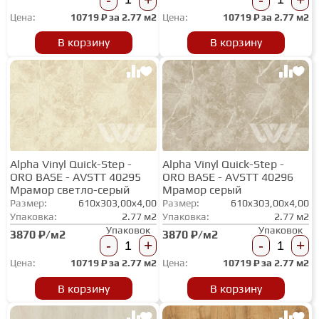
Цена:
10719
₽ за
2.77 м2
Цена:
10719
₽ за
2.77 м2
ГРУНТОВКИ
В корзину
В корзину
ТЕПЛЫЙ ПОЛ
ТЕРМОПАРКЕТ
Alpha Vinyl Quick-Step -
Alpha Vinyl Quick-Step -
ЭКОМАССИВ
ORO BASE - AVSTT 40295
ORO BASE - AVSTT 40296
Мрамор светло-серый
Мрамор серый
Размер:
610x303,00x4,00
Размер:
610x303,00x4,00
МАССИВНАЯ ДОСКА
Упаковка:
2.77 м2
Упаковка:
2.77 м2
Упаковок
Упаковок
3870 ₽/м2
3870 ₽/м2
-
+
-
+
ИСКУССТВЕННАЯ ТРАВА
Цена:
10719
₽ за
2.77 м2
Цена:
10719
₽ за
2.77 м2
В корзину
В корзину
ИНЖЕНЕРНЫЙ МОДУЛЬ