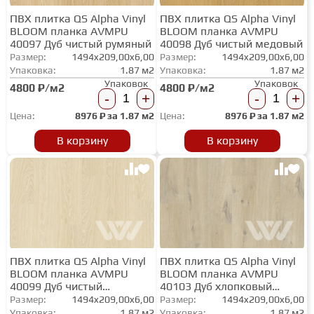
ПВХ плитка QS Alpha Vinyl
ПВХ плитка QS Alpha Vinyl
BLOOM планка AVMPU
BLOOM планка AVMPU
40097 Дуб чистый румяный
40098 Дуб чистый медовый
Размер:
1494x209,00x6,00
Размер:
1494x209,00x6,00
Упаковка:
1.87 м2
Упаковка:
1.87 м2
Упаковок
Упаковок
4800 ₽/м2
4800 ₽/м2
-
+
-
+
Цена:
8976
₽ за
1.87 м2
Цена:
8976
₽ за
1.87 м2
В корзину
В корзину
ПВХ плитка QS Alpha Vinyl
ПВХ плитка QS Alpha Vinyl
BLOOM планка AVMPU
BLOOM планка AVMPU
40099 Дуб чистый
40103 Дуб хлопковый
полярный
бежевый
Размер:
1494x209,00x6,00
Размер:
1494x209,00x6,00
Упаковка:
1.87 м2
Упаковка:
1.87 м2