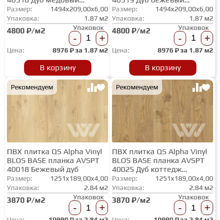
брашированный
брашированный
Размер:
1494x209,00x6,00
Размер:
1494x209,00x6,00
Упаковка:
1.87 м2
Упаковка:
1.87 м2
Упаковок
Упаковок
4800 ₽/м2
4800 ₽/м2
-
+
-
+
Цена:
8976
₽ за
1.87 м2
Цена:
8976
₽ за
1.87 м2
В корзину
В корзину
Рекомендуем
Рекомендуем
ПВХ плитка QS Alpha Vinyl
ПВХ плитка QS Alpha Vinyl
BLOS BASE планка AVSPT
BLOS BASE планка AVSPT
40018 Бежевый дуб
40025 Дуб коттедж
натуральный
Размер:
1251x189,00x4,00
Размер:
1251x189,00x4,00
Упаковка:
2.84 м2
Упаковка:
2.84 м2
Упаковок
Упаковок
3870 ₽/м2
3870 ₽/м2
-
+
-
+
Цена:
10990
₽ за
2.84 м2
Цена:
10990
₽ за
2.84 м2