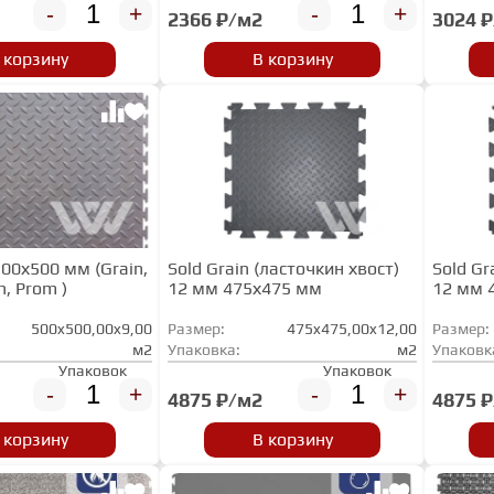
-
+
-
+
2366 ₽/м2
3024 
 корзину
В корзину
500х500 мм (Grain,
Sold Grain (ласточкин хвост)
Sold Gr
n, Prom )
12 мм 475х475 мм
12 мм 
500x500,00x9,00
Размер:
475x475,00x12,00
Размер:
м2
Упаковка:
м2
Упаковк
Упаковок
Упаковок
-
+
-
+
4875 ₽/м2
4875 
 корзину
В корзину