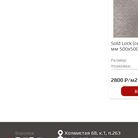
Sold Lock (
мм 500х50
Размер:
Упаковка:
2800 ₽/м2
В
Холмистая 68, к.1, п.263
Воронеж