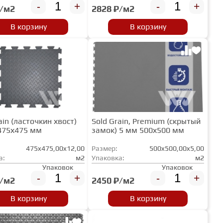
-
+
-
+
₽/м2
2828 ₽/м2
В корзину
В корзину
ain (ласточкин хвост)
Sold Grain, Premium (скрытый
475х475 мм
замок) 5 мм 500х500 мм
475x475,00x12,00
Размер:
500x500,00x5,00
а:
м2
Упаковка:
м2
Упаковок
Упаковок
-
+
-
+
₽/м2
2450 ₽/м2
В корзину
В корзину