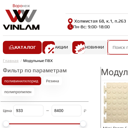
Воро
неж
Холмистая 68, к.1, п.263
Пн-Вс: 9:00-18:00
КАТАЛОГ
АКЦИИ
НОВИНКИ
Главная
Модульные ПВХ
Фильтр по параметрам
Модул
поливинилхлорид
Резина
полипропилен
₽
Цена