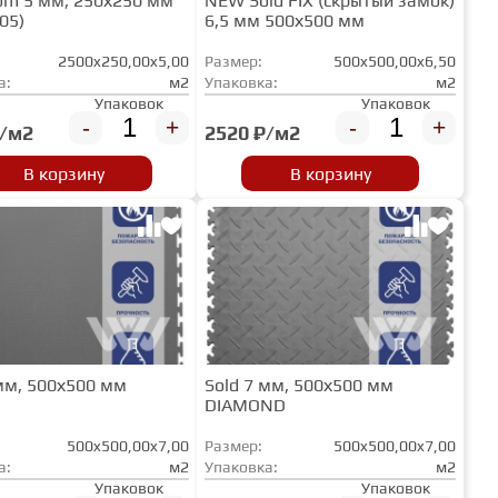
rom 5 мм, 250х250 мм
NEW Sold FIX (скрытый замок)
05)
6,5 мм 500х500 мм
2500x250,00x5,00
Размер:
500x500,00x6,50
а:
м2
Упаковка:
м2
Упаковок
Упаковок
-
+
-
+
₽/м2
2520 ₽/м2
В корзину
В корзину
 мм, 500х500 мм
Sold 7 мм, 500х500 мм
DIAMOND
500x500,00x7,00
Размер:
500x500,00x7,00
а:
м2
Упаковка:
м2
Упаковок
Упаковок