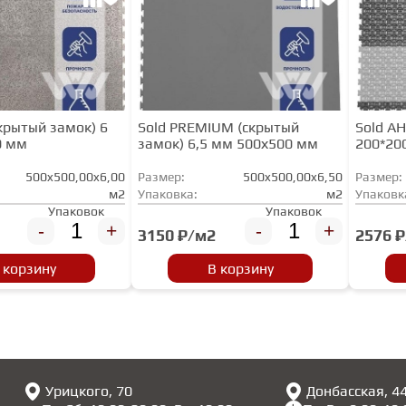
скрытый замок) 6
Sold PREMIUM (скрытый
Sold А
0 мм
замок) 6,5 мм 500х500 мм
200*200
500x500,00x6,00
Размер:
500x500,00x6,50
Размер:
м2
Упаковка:
м2
Упаковк
Упаковок
Упаковок
-
+
-
+
3150 ₽/м2
2576 
 корзину
В корзину
Урицкого, 70
Донбасская, 4