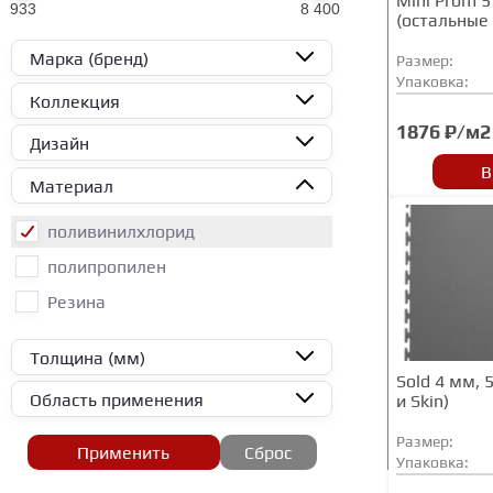
Mini Prom 
933
8 400
(остальные
Марка (бренд)
Размер:
Упаковка:
Коллекция
1876 ₽/м2
Дизайн
В
Материал
поливинилхлорид
полипропилен
Резина
Толщина (мм)
Sold 4 мм, 
Область применения
и Skin)
Размер:
Применить
Сброс
Упаковка: