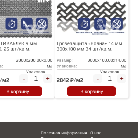
НТИКАБЛУК 9 мм
Грязезащита «Волна» 14 мм
, 25 шт/кв.м.
300х100 мм 34 шт/кв.м.
2000x200,00x9,00
Размер:
3000x100,00x14,00
а:
м2
Упаковка:
м2
Упаковок
Упаковок
-
+
-
+
₽/м2
2842 ₽/м2
В корзину
В корзину
4
Полезная информация
О нас