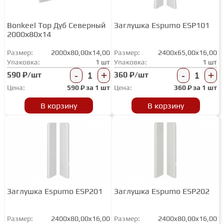
Bonkeel Top Дуб Северный
Заглушка Espumo ESP101
СТУПЕНИ
2000х80х14
Размер:
2000x80,00x14,00
Размер:
2400x65,00x16,00
ФАНЕРА
Упаковка:
1 шт
Упаковка:
1 шт
-
+
-
+
590 ₽/шт
360 ₽/шт
МИНЕРАЛЬНО-КАМЕННЫЙ
Цена:
590
₽ за
1 шт
Цена:
360
₽ за
1 шт
ЛАМИНАТ MSPC
В корзину
В корзину
ЛАМИНАТ SWF
Заглушка Espumo ESP201
Заглушка Espumo ESP202
Размер:
2400x80,00x16,00
Размер:
2400x80,00x16,00