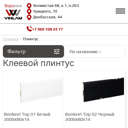
Воро
Воро
неж
неж
Холмистая 68, к.1, п.263
Урицкого, 70
Донбасская, 44
+7 960 108 24 77
Профиль
КАТАЛОГ
Главная
Плинтус
Фильтр
По названию ↓
Доставка и оплата
ВИНИЛОВАЯ ПЛИТКА
Возврат и гарантии
Клеевой плинтус
Сотрудничество
Вопросы и ответы
Видеообзоры
ЛАМИНАТ
Полезная информация
Как выбрать
Калькулятор
ИНЖЕНЕРНАЯ ДОСКА
О нас
Контакты
Bonkeel Top 01 Белый
Bonkeel Top 02 Черный
ПАРКЕТНАЯ ДОСКА
2000х80х14
2000х80х14