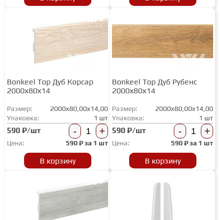
ГРУНТОВКИ
ТЕПЛЫЙ ПОЛ
Bonkeel Top Дуб Корсар
Bonkeel Top Дуб Рубенс
ТЕРМОПАРКЕТ
2000х80х14
2000х80х14
Размер:
2000x80,00x14,00
Размер:
2000x80,00x14,00
ЭКОМАССИВ
Упаковка:
1 шт
Упаковка:
1 шт
-
+
-
+
590 ₽/шт
590 ₽/шт
Цена:
590
₽ за
1 шт
Цена:
590
₽ за
1 шт
МАССИВНАЯ ДОСКА
В корзину
В корзину
ИСКУССТВЕННАЯ ТРАВА
ИНЖЕНЕРНЫЙ МОДУЛЬ