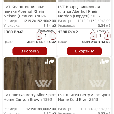
LVT Кварц-виниловая
LVT Кварц-виниловая
плитка Aberhof Rhein
плитка Aberhof Rhein
Nelson (Нельсон) 1076
Norden (Норден) 1036
Размер:
1219,2x152,40x2,00
Размер:
1219,2x152,40x2,00
Упаковка:
3.34 м2
Упаковка:
3.34 м2
Упаковок
Упаковок
1380 ₽/м2
1380 ₽/м2
-
+
-
+
Цена:
4609
₽ за
3.34 м2
Цена:
4609
₽ за
3.34 м2
В корзину
В корзину
LVT плитка Berry Alloc Spirit
LVT плитка Berry Alloc Spirit
Home Canyon Brown 1392
Home Cold River 2813
Размер:
1219x184,00x2,00
Размер:
1219x184,00x2,00
Упаковка:
3.37 м2
Упаковка:
3.37 м2