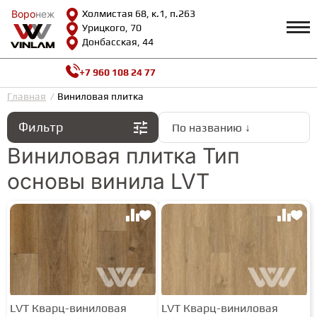
Воро
Воро
неж
неж
Холмистая 68, к.1, п.263
Урицкого, 70
Донбасская, 44
+7 960 108 24 77
Профиль
КАТАЛОГ
Главная
Виниловая плитка
Фильтр
По названию ↓
Доставка и оплата
ВИНИЛОВАЯ ПЛИТКА
Возврат и гарантии
Виниловая плитка Тип
Сотрудничество
основы винила LVT
Вопросы и ответы
Видеообзоры
ЛАМИНАТ
Полезная информация
Как выбрать
Калькулятор
ИНЖЕНЕРНАЯ ДОСКА
О нас
Контакты
ПАРКЕТНАЯ ДОСКА
LVT Кварц-виниловая
LVT Кварц-виниловая