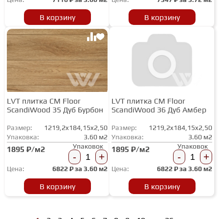
В корзину
В корзину
LVT плитка CM Floor
LVT плитка CM Floor
ScandiWood 35 Дуб Бурбон
ScandiWood 36 Дуб Амбер
Размер:
1219,2x184,15x2,50
Размер:
1219,2x184,15x2,50
Упаковка:
3.60 м2
Упаковка:
3.60 м2
Упаковок
Упаковок
1895 ₽/м2
1895 ₽/м2
-
+
-
+
Цена:
6822
₽ за
3.60 м2
Цена:
6822
₽ за
3.60 м2
В корзину
В корзину