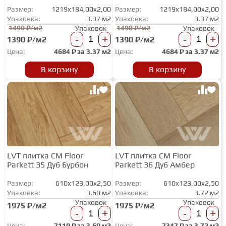
Размер:
1219x184,00x2,00
Размер:
1219x184,00x2,00
Упаковка:
3.37 м2
Упаковка:
3.37 м2
1490 ₽/м2
1490 ₽/м2
Упаковок
Упаковок
-
+
-
+
1390 ₽/м2
1390 ₽/м2
Цена:
4684
₽ за
3.37 м2
Цена:
4684
₽ за
3.37 м2
В корзину
В корзину
LVT плитка CM Floor
LVT плитка CM Floor
Parkett 35 Дуб Бурбон
Parkett 36 Дуб Амбер
Размер:
610x123,00x2,50
Размер:
610x123,00x2,50
Упаковка:
3.60 м2
Упаковка:
3.72 м2
Упаковок
Упаковок
1975 ₽/м2
1975 ₽/м2
-
+
-
+
Цена:
7110
₽ за
3.60 м2
Цена:
7347
₽ за
3.72 м2