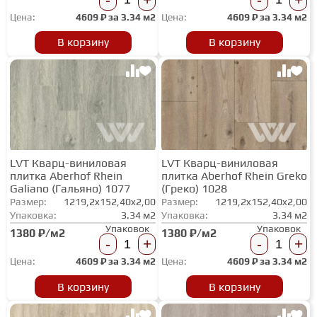
Цена:
4609
₽ за
3.34 м2
Цена:
4609
₽ за
3.34 м2
ГРУНТОВКИ
В корзину
В корзину
ТЕПЛЫЙ ПОЛ
ТЕРМОПАРКЕТ
LVT Кварц-виниловая
LVT Кварц-виниловая
ЭКОМАССИВ
плитка Aberhof Rhein
плитка Aberhof Rhein Greko
Galiano (Гальяно) 1077
(Греко) 1028
Размер:
1219,2x152,40x2,00
Размер:
1219,2x152,40x2,00
МАССИВНАЯ ДОСКА
Упаковка:
3.34 м2
Упаковка:
3.34 м2
Упаковок
Упаковок
1380 ₽/м2
1380 ₽/м2
-
+
-
+
ИСКУССТВЕННАЯ ТРАВА
Цена:
4609
₽ за
3.34 м2
Цена:
4609
₽ за
3.34 м2
В корзину
В корзину
ИНЖЕНЕРНЫЙ МОДУЛЬ