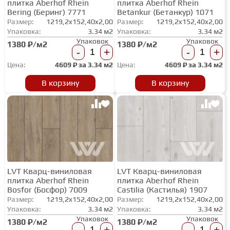
плитка Aberhof Rhein
плитка Aberhof Rhein
ТЕРРАСНАЯ ДОСКА
Bering (Беринг) 7771
Betankur (Бетанкур) 1071
Размер:
1219,2x152,40x2,00
Размер:
1219,2x152,40x2,00
Упаковка:
3.34 м2
Упаковка:
3.34 м2
Упаковок
Упаковок
1380 ₽/м2
1380 ₽/м2
КОВРОВАЯ ПЛИТКА
-
+
-
+
Цена:
4609
₽ за
3.34 м2
Цена:
4609
₽ за
3.34 м2
МОДУЛЬНЫЕ ПВХ
В корзину
В корзину
ПОДЛОЖКА
ПЛИНТУС
LVT Кварц-виниловая
LVT Кварц-виниловая
плитка Aberhof Rhein
плитка Aberhof Rhein
КЛЕЙ
Bosfor (Босфор) 7009
Castilia (Кастилья) 1907
Размер:
1219,2x152,40x2,00
Размер:
1219,2x152,40x2,00
Упаковка:
3.34 м2
Упаковка:
3.34 м2
НАЛИВНОЙ ПОЛ
Упаковок
Упаковок
1380 ₽/м2
1380 ₽/м2
-
+
-
+