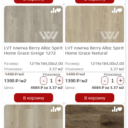
LVT плитка Berry Alloc Spirit
LVT плитка Berry Alloc Spirit
Home Grace Greige 1272
Home Grace Natural
Размер:
1219x184,00x2,00
Размер:
1219x184,00x2,00
Упаковка:
3.37 м2
Упаковка:
3.37 м2
1490 ₽/м2
1490 ₽/м2
Упаковок
Упаковок
-
+
-
+
1390 ₽/м2
1390 ₽/м2
Цена:
4684
₽ за
3.37 м2
Цена:
4684
₽ за
3.37 м2
В корзину
В корзину