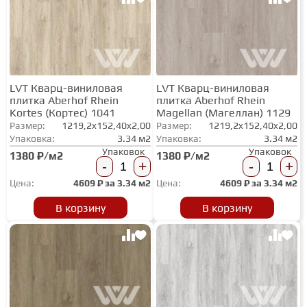
СТУПЕНИ
ФАНЕРА
LVT Кварц-виниловая
LVT Кварц-виниловая
плитка Aberhof Rhein
плитка Aberhof Rhein
Kortes (Кортес) 1041
Magellan (Магеллан) 1129
МИНЕРАЛЬНО-КАМЕННЫЙ
Размер:
1219,2x152,40x2,00
Размер:
1219,2x152,40x2,00
ЛАМИНАТ MSPC
Упаковка:
3.34 м2
Упаковка:
3.34 м2
Упаковок
Упаковок
1380 ₽/м2
1380 ₽/м2
-
+
-
+
ЛАМИНАТ SWF
Цена:
4609
₽ за
3.34 м2
Цена:
4609
₽ за
3.34 м2
В корзину
В корзину