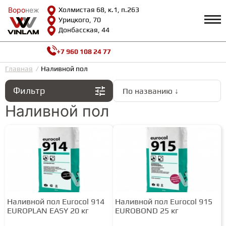
Воро
Воро
неж
неж
Холмистая 68, к.1, п.263
Урицкого, 70
Донбасская, 44
+7 960 108 24 77
Профиль
КАТАЛОГ
Главная
Наливной пол
Фильтр
По названию ↓
Доставка и оплата
ВИНИЛОВАЯ ПЛИТКА
Возврат и гарантии
Наливной пол
Сотрудничество
Вопросы и ответы
Видеообзоры
ЛАМИНАТ
Полезная информация
Как выбрать
Калькулятор
ИНЖЕНЕРНАЯ ДОСКА
О нас
Контакты
Наливной пол Eurocol 914
Наливной пол Eurocol 915
ПАРКЕТНАЯ ДОСКА
EUROPLAN EASY 20 кг
EUROBOND 25 кг