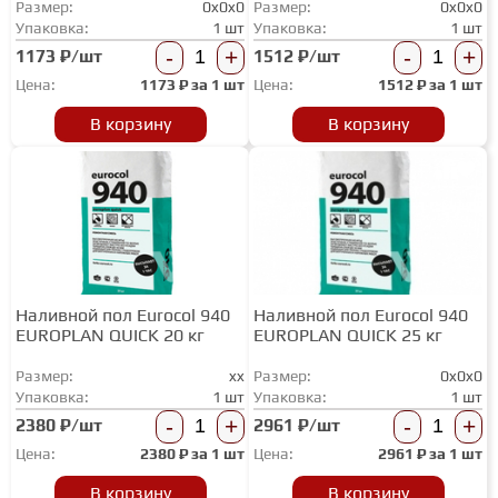
Размер:
0x0x0
Размер:
0x0x0
ТЕРРАСНАЯ ДОСКА
Упаковка:
1 шт
Упаковка:
1 шт
-
+
-
+
1173 ₽/шт
1512 ₽/шт
Цена:
1173
₽ за
1 шт
Цена:
1512
₽ за
1 шт
КОВРОВАЯ ПЛИТКА
В корзину
В корзину
МОДУЛЬНЫЕ ПВХ
ПОДЛОЖКА
Наливной пол Eurocol 940
Наливной пол Eurocol 940
ПЛИНТУС
EUROPLAN QUICK 20 кг
EUROPLAN QUICK 25 кг
Размер:
xx
Размер:
0x0x0
КЛЕЙ
Упаковка:
1 шт
Упаковка:
1 шт
-
+
-
+
2380 ₽/шт
2961 ₽/шт
Цена:
2380
₽ за
1 шт
Цена:
2961
₽ за
1 шт
НАЛИВНОЙ ПОЛ
В корзину
В корзину