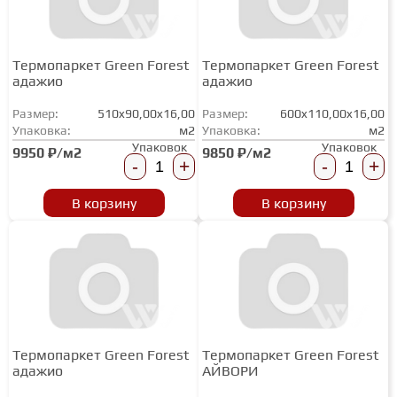
СТУПЕНИ
Термопаркет Green Forest
Термопаркет Green Forest
адажио
адажио
ФАНЕРА
Размер:
510x90,00x16,00
Размер:
600x110,00x16,00
Упаковка:
м2
Упаковка:
м2
Упаковок
Упаковок
9950 ₽/м2
9850 ₽/м2
МИНЕРАЛЬНО-КАМЕННЫЙ
-
+
-
+
ЛАМИНАТ MSPC
В корзину
В корзину
ЛАМИНАТ SWF
Термопаркет Green Forest
Термопаркет Green Forest
адажио
АЙВОРИ