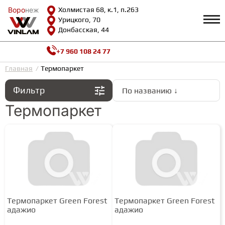
Воро
Воро
неж
неж
Холмистая 68, к.1, п.263
Урицкого, 70
Донбасская, 44
+7 960 108 24 77
Профиль
КАТАЛОГ
Главная
Термопаркет
Фильтр
По названию ↓
Доставка и оплата
ВИНИЛОВАЯ ПЛИТКА
Возврат и гарантии
Термопаркет
Сотрудничество
Вопросы и ответы
Видеообзоры
ЛАМИНАТ
Полезная информация
Как выбрать
Калькулятор
ИНЖЕНЕРНАЯ ДОСКА
О нас
Контакты
Термопаркет Green Forest
Термопаркет Green Forest
ПАРКЕТНАЯ ДОСКА
адажио
адажио