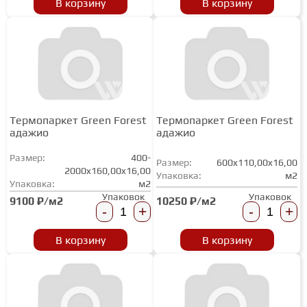
В корзину
В корзину
ГРУНТОВКИ
ТЕПЛЫЙ ПОЛ
ТЕРМОПАРКЕТ
Термопаркет Green Forest
Термопаркет Green Forest
адажио
адажио
Размер:
400-
ЭКОМАССИВ
Размер:
600x110,00x16,00
2000x160,00x16,00
Упаковка:
м2
Упаковка:
м2
Упаковок
Упаковок
10250 ₽/м2
9100 ₽/м2
МАССИВНАЯ ДОСКА
-
+
-
+
В корзину
В корзину
ИСКУССТВЕННАЯ ТРАВА
ИНЖЕНЕРНЫЙ МОДУЛЬ