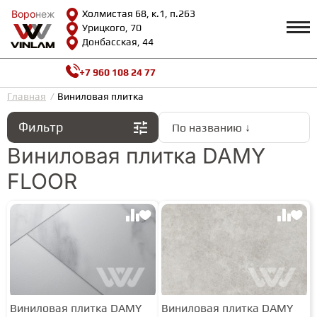
Воро
Воро
неж
неж
Холмистая 68, к.1, п.263
Урицкого, 70
Донбасская, 44
+7 960 108 24 77
Профиль
КАТАЛОГ
Главная
Виниловая плитка
Фильтр
По названию ↓
Доставка и оплата
ВИНИЛОВАЯ ПЛИТКА
Возврат и гарантии
Виниловая плитка DAMY
Сотрудничество
FLOOR
Вопросы и ответы
Видеообзоры
ЛАМИНАТ
Полезная информация
Как выбрать
Калькулятор
ИНЖЕНЕРНАЯ ДОСКА
О нас
Контакты
ПАРКЕТНАЯ ДОСКА
Виниловая плитка DAMY
Виниловая плитка DAMY