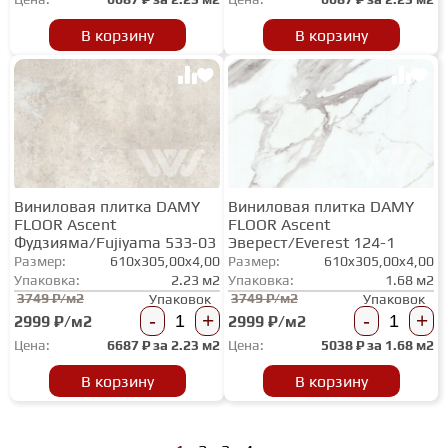
В корзину
В корзину
Виниловая плитка DAMY
Виниловая плитка DAMY
FLOOR Ascent
FLOOR Ascent
Фудзияма/Fujiyama 533-03
Эверест/Everest 124-1
Размер:
610x305,00x4,00
Размер:
610x305,00x4,00
Упаковка:
2.23 м2
Упаковка:
1.68 м2
3749 ₽/м2
3749 ₽/м2
Упаковок
Упаковок
-
+
-
+
2999 ₽/м2
2999 ₽/м2
Цена:
6687
₽ за
2.23 м2
Цена:
5038
₽ за
1.68 м2
В корзину
В корзину