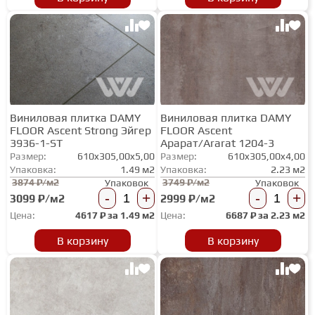
Виниловая плитка DAMY
Виниловая плитка DAMY
FLOOR Ascent Strong Эйгер
FLOOR Ascent
3936-1-ST
Арарат/Ararat 1204-3
Размер:
610x305,00x5,00
Размер:
610x305,00x4,00
Упаковка:
1.49 м2
Упаковка:
2.23 м2
3874 ₽/м2
3749 ₽/м2
Упаковок
Упаковок
-
+
-
+
3099 ₽/м2
2999 ₽/м2
Цена:
4617
₽ за
1.49 м2
Цена:
6687
₽ за
2.23 м2
В корзину
В корзину