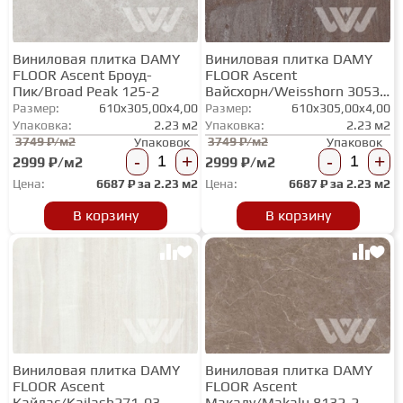
Виниловая плитка DAMY
Виниловая плитка DAMY
FLOOR Ascent Броуд-
FLOOR Ascent
Пик/Broad Peak 125-2
Вайсхорн/Weisshorn 3053-
3
Размер:
610x305,00x4,00
Размер:
610x305,00x4,00
Упаковка:
2.23 м2
Упаковка:
2.23 м2
3749 ₽/м2
3749 ₽/м2
Упаковок
Упаковок
-
+
-
+
2999 ₽/м2
2999 ₽/м2
Цена:
6687
₽ за
2.23 м2
Цена:
6687
₽ за
2.23 м2
В корзину
В корзину
Виниловая плитка DAMY
Виниловая плитка DAMY
FLOOR Ascent
FLOOR Ascent
Кайлас/Kailash271-03
Макалу/Makalu 8132-2