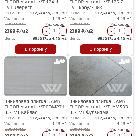
FLOOR Ascent LVT 124-1-
FLOOR Ascent LVT 125-2-
ТЕРРАСНАЯ ДОСКА
LVT Эверест
LVT Броуд-Пик
Размер:
912,4x455,20x2,50
Размер:
912,4x455,20x2,50
Упаковка:
4.15 м2
Упаковка:
4.15 м2
2999 ₽/м2
2999 ₽/м2
Упаковок
Упаковок
КОВРОВАЯ ПЛИТКА
-
+
-
+
2399 ₽/м2
2399 ₽/м2
Цена:
9955
₽ за
4.15 м2
Цена:
9955
₽ за
4.15 м2
МОДУЛЬНЫЕ ПВХ
В корзину
В корзину
ПОДЛОЖКА
ПЛИНТУС
Виниловая плитка DAMY
Виниловая плитка DAMY
FLOOR Ascent LVT CDM271-
FLOOR Ascent LVT JYM533-
КЛЕЙ
03-LVT Кайлас
03-LVT Фудзияма
Размер:
912,4x455,20x2,50
Размер:
912,4x455,20x2,50
Упаковка:
4.15 м2
Упаковка:
4.15 м2
НАЛИВНОЙ ПОЛ
2999 ₽/м2
2999 ₽/м2
Упаковок
Упаковок
-
+
-
+