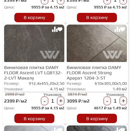
2399 ₽/м2
2399 ₽/м2
Цена:
9955
₽ за
4.15 м2
Цена:
9955
₽ за
4.15 м2
ГРУНТОВКИ
В корзину
В корзину
ТЕПЛЫЙ ПОЛ
ТЕРМОПАРКЕТ
Виниловая плитка DAMY
Виниловая плитка DAMY
ЭКОМАССИВ
FLOOR Ascent LVT LQ8132-
FLOOR Ascent Strong
2-LVT Макалу
Арарат 1204-3-ST
Размер:
912,4x455,20x2,50
Размер:
610x305,00x5,00
МАССИВНАЯ ДОСКА
Упаковка:
4.15 м2
Упаковка:
1.49 м2
2999 ₽/м2
3874 ₽/м2
Упаковок
Упаковок
-
+
-
+
2399 ₽/м2
3099 ₽/м2
ИСКУССТВЕННАЯ ТРАВА
Цена:
9955
₽ за
4.15 м2
Цена:
4617
₽ за
1.49 м2
В корзину
В корзину
ИНЖЕНЕРНЫЙ МОДУЛЬ