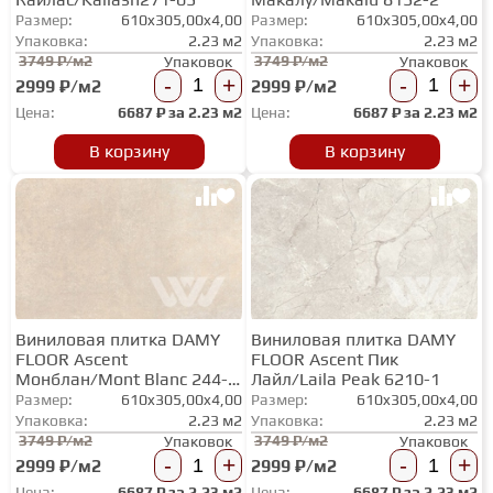
Размер:
610x305,00x4,00
Размер:
610x305,00x4,00
Упаковка:
2.23 м2
Упаковка:
2.23 м2
3749 ₽/м2
3749 ₽/м2
Упаковок
Упаковок
-
+
-
+
2999 ₽/м2
2999 ₽/м2
Цена:
6687
₽ за
2.23 м2
Цена:
6687
₽ за
2.23 м2
В корзину
В корзину
Виниловая плитка DAMY
Виниловая плитка DAMY
FLOOR Ascent
FLOOR Ascent Пик
Монблан/Mont Blanc 244-
Лайл/Laila Peak 6210-1
06
Размер:
610x305,00x4,00
Размер:
610x305,00x4,00
Упаковка:
2.23 м2
Упаковка:
2.23 м2
3749 ₽/м2
3749 ₽/м2
Упаковок
Упаковок
-
+
-
+
2999 ₽/м2
2999 ₽/м2
Цена:
6687
₽ за
2.23 м2
Цена:
6687
₽ за
2.23 м2