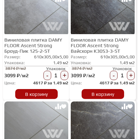
СТУПЕНИ
ФАНЕРА
Виниловая плитка DAMY
Виниловая плитка DAMY
FLOOR Ascent Strong
FLOOR Ascent Strong
Броуд-Пик 125-2-ST
Вайсхорн K3053-3-ST
МИНЕРАЛЬНО-КАМЕННЫЙ
Размер:
610x305,00x5,00
Размер:
610x305,00x5,00
ЛАМИНАТ MSPC
Упаковка:
1.49 м2
Упаковка:
1.49 м2
3874 ₽/м2
3874 ₽/м2
Упаковок
Упаковок
-
+
-
+
3099 ₽/м2
3099 ₽/м2
ЛАМИНАТ SWF
Цена:
4617
₽ за
1.49 м2
Цена:
4617
₽ за
1.49 м2
В корзину
В корзину