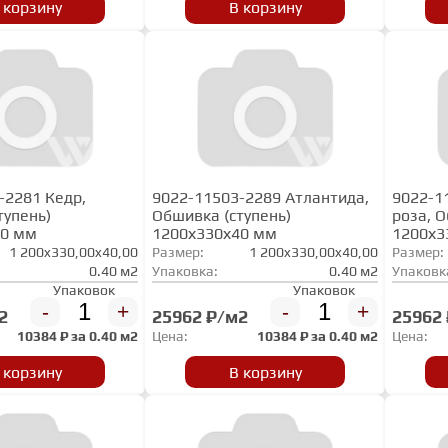
 корзину
В корзину
-2281 Кедр,
9022-11503-2289 Атлантида,
9022-1
тупень)
Обшивка (ступень)
роза, О
40 мм
1200х330х40 мм
1200х3
1 200x330,00x40,00
Размер:
1 200x330,00x40,00
Размер:
0.40 м2
Упаковка:
0.40 м2
Упаковк
Упаковок
Упаковок
-
+
-
+
2
25962 ₽/м2
25962
10384
₽ за
0.40 м2
Цена:
10384
₽ за
0.40 м2
Цена:
 корзину
В корзину