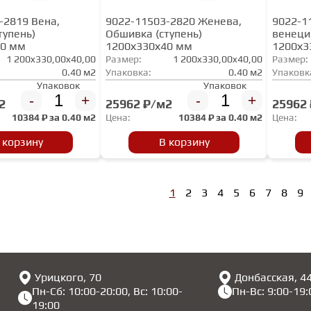
-2819 Вена,
9022-11503-2820 Женева,
9022-1
тупень)
Обшивка (ступень)
венеци
40 мм
1200х330х40 мм
1200х3
1 200x330,00x40,00
Размер:
1 200x330,00x40,00
Размер:
0.40 м2
Упаковка:
0.40 м2
Упаковк
Упаковок
Упаковок
-
+
-
+
2
25962 ₽/м2
25962
10384
₽ за
0.40 м2
Цена:
10384
₽ за
0.40 м2
Цена:
 корзину
В корзину
1
2
3
4
5
6
7
8
9
Урицкого, 70
Донбасская, 4
Пн-Сб: 10:00-20:00, Вс: 10:00-
Пн-Вс: 9:00-19:
19:00