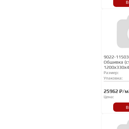
В
9022-11503
Обшивка (с
1200х330х
Размер:
Упаковка:
25962 ₽/м
Цена:
В