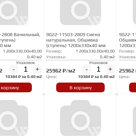
-2808 Ванильный,
9022-11503-2809 Сиена
9022-1
тупень)
натуральная, Обшивка
Обшивк
40 мм
(ступень) 1200х330х40 мм
1200х3
1 200x330,00x40,00
Размер:
1 200x330,00x40,00
Размер:
0.40 м2
Упаковка:
0.40 м2
Упаковк
Упаковок
Упаковок
-
+
-
+
2
25962 ₽/м2
25962
10384
₽ за
0.40 м2
Цена:
10384
₽ за
0.40 м2
Цена:
 корзину
В корзину