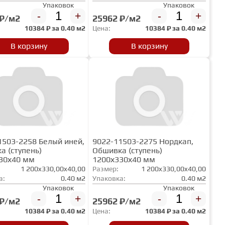
Упаковок
Упаковок
-
+
-
+
 ₽/м2
25962 ₽/м2
10384
₽ за
0.40 м2
Цена:
10384
₽ за
0.40 м2
В корзину
В корзину
1503-2258 Белый иней,
9022-11503-2275 Нордкап,
а (ступень)
Обшивка (ступень)
30х40 мм
1200х330х40 мм
1 200x330,00x40,00
Размер:
1 200x330,00x40,00
а:
0.40 м2
Упаковка:
0.40 м2
Упаковок
Упаковок
-
+
-
+
 ₽/м2
25962 ₽/м2
10384
₽ за
0.40 м2
Цена:
10384
₽ за
0.40 м2