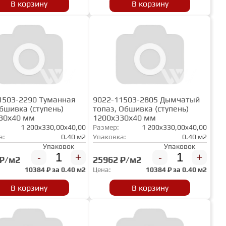
В корзину
В корзину
1503-2290 Туманная
9022-11503-2805 Дымчатый
бшивка (ступень)
топаз, Обшивка (ступень)
30х40 мм
1200х330х40 мм
1 200x330,00x40,00
Размер:
1 200x330,00x40,00
а:
0.40 м2
Упаковка:
0.40 м2
Упаковок
Упаковок
-
+
-
+
 ₽/м2
25962 ₽/м2
10384
₽ за
0.40 м2
Цена:
10384
₽ за
0.40 м2
В корзину
В корзину