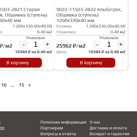
1503-2821 Старая
9022-11503-2822 Альбатрос,
я, Обшивка (ступень)
Обшивка (ступень)
30х40 мм
1200х330х40 мм
1 200x330,00x40,00
Размер:
1 200x330,00x40,00
а:
0.40 м2
Упаковка:
0.40 м2
Упаковок
Упаковок
-
+
-
+
 ₽/м2
25962 ₽/м2
10384
₽ за
0.40 м2
Цена:
10384
₽ за
0.40 м2
В корзину
В корзину
10
...
15
»
4
Полезная информация
О нас
00
Партнерам
Доставка и оплата
Вопросы и ответы
Возврат и гарантии