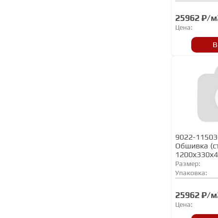
25962 ₽/м
Цена:
В
9022-11503
Обшивка (с
1200х330х
Размер:
Упаковка:
25962 ₽/м
Цена: