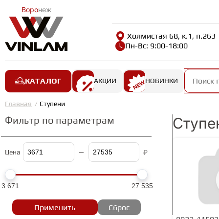
Воро
неж
Холмистая 68, к.1, п.263
Пн-Вс: 9:00-18:00
КАТАЛОГ
АКЦИИ
НОВИНКИ
Главная
Ступени
Фильтр по параметрам
Ступе
₽
Цена
3 671
27 535
Применить
Сброс