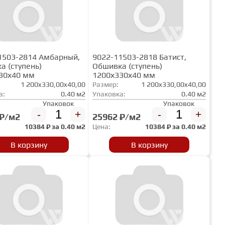
1503-2814 Амбарный,
9022-11503-2818 Батист,
а (ступень)
Обшивка (ступень)
30х40 мм
1200х330х40 мм
1 200x330,00x40,00
Размер:
1 200x330,00x40,00
а:
0.40 м2
Упаковка:
0.40 м2
Упаковок
Упаковок
-
+
-
+
 ₽/м2
25962 ₽/м2
10384
₽ за
0.40 м2
Цена:
10384
₽ за
0.40 м2
В корзину
В корзину