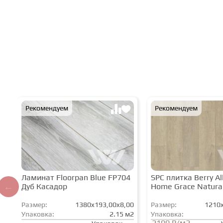
Рекомендуем
Рекомендуем
Ламинат Floorpan Blue FP704
SPC плитка Berry All
Дуб Касадор
Home Grace Natura
Размер:
1380x193,00x8,00
Размер:
1210x
Упаковка:
2.15 м2
Упаковка:
2100 ₽/м2