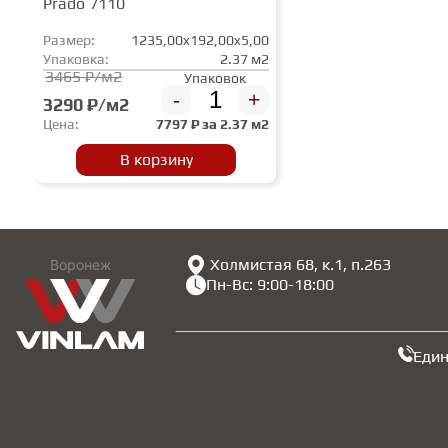
Prado 7110
Размер:
1235,00x192,00x5,00
Упаковка:
2.37 м2
3465 ₽/м2
Упаковок
-
+
3290 ₽/м2
Цена:
7797
₽ за
2.37 м2
В корзину
Холмистая 68, к.1, п.263
Воронеж
Пн-Вс: 9:00-18:00
Еди