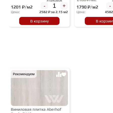
Упаковок
-
+
-
1201 ₽/м2
1790 ₽/м2
Цена:
2582
₽ за
2.15 м2
Цена:
458
В корзину
В корзин
Рекомендуем
Виниловая плитка Aberhof