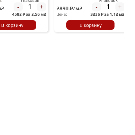
Упаковок
Упаковок
-
+
-
+
м2
2890 ₽/м2
4582
₽ за
2.56 м2
Цена:
3236
₽ за
1.12 м2
В корзину
В корзину