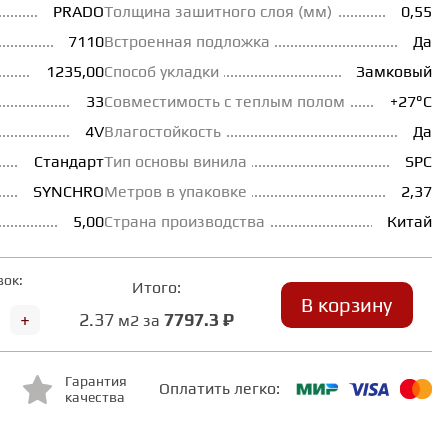
PRADO
Толщина зашитного слоя (мм)
0,55
7110
Встроенная подложка
Да
1235,00
Способ укладки
Замковый
33
Совместимость с теплым полом
+27°С
4V
Влагостойкость
Да
Стандарт
Тип основы винила
SPC
SYNCHRO
Метров в упаковке
2,37
5,00
Страна производства
Китай
вок:
Итого:
В корзину
+
2.37
7797.3 ₽
м2 за
Гарантия
Оплатить легко:
качества