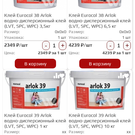
Клей Eurocol 38 Arlok
Клей Eurocol 38 Arlok
СТУПЕНИ
водно-дисперсионный клей
водно-дисперсионный клей
(LVT, SPC, WPC) 3,5кг
(LVT, SPC, WPC) 6,5 кг
Размер:
0x0x0
Размер:
0x0x0
ФАНЕРА
Упаковка:
1 шт
Упаковка:
1 шт
-
+
-
+
2349 ₽/шт
4239 ₽/шт
МИНЕРАЛЬНО-КАМЕННЫЙ
Цена:
2349
₽ за
1 шт
Цена:
4239
₽ за
1 шт
ЛАМИНАТ MSPC
В корзину
В корзину
ЛАМИНАТ SWF
Клей Eurocol 39 Arlok
Клей Eurocol 39 Arlok
водно-дисперсионный клей
водно-дисперсионный клей
(LVT, SPC, WPC) 1 кг
(LVT, SPC, WPC) 10 кг
Размер:
xx
Размер:
xx