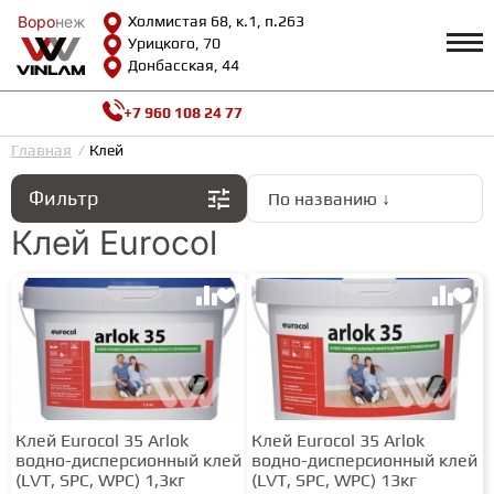
Воро
Воро
неж
неж
Холмистая 68, к.1, п.263
Урицкого, 70
Донбасская, 44
+7 960 108 24 77
Профиль
КАТАЛОГ
Главная
Клей
Фильтр
По названию ↓
Доставка и оплата
ВИНИЛОВАЯ ПЛИТКА
Возврат и гарантии
Клей Eurocol
Сотрудничество
Вопросы и ответы
Видеообзоры
ЛАМИНАТ
Полезная информация
Как выбрать
Калькулятор
ИНЖЕНЕРНАЯ ДОСКА
О нас
Контакты
Клей Eurocol 35 Arlok
Клей Eurocol 35 Arlok
ПАРКЕТНАЯ ДОСКА
водно-дисперсионный клей
водно-дисперсионный клей
(LVT, SPC, WPC) 1,3кг
(LVT, SPC, WPC) 13кг