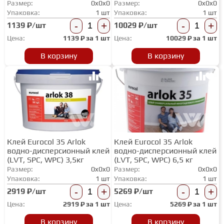
Размер:
0x0x0
Размер:
0x0x0
ТЕРРАСНАЯ ДОСКА
Упаковка:
1 шт
Упаковка:
1 шт
-
+
-
+
1139 ₽/шт
10029 ₽/шт
Цена:
1139
₽ за
1 шт
Цена:
10029
₽ за
1 шт
КОВРОВАЯ ПЛИТКА
В корзину
В корзину
МОДУЛЬНЫЕ ПВХ
ПОДЛОЖКА
Клей Eurocol 35 Arlok
Клей Eurocol 35 Arlok
ПЛИНТУС
водно-дисперсионный клей
водно-дисперсионный клей
(LVT, SPC, WPC) 3,5кг
(LVT, SPC, WPC) 6,5 кг
Размер:
0x0x0
Размер:
0x0x0
КЛЕЙ
Упаковка:
1 шт
Упаковка:
1 шт
-
+
-
+
2919 ₽/шт
5269 ₽/шт
Цена:
2919
₽ за
1 шт
Цена:
5269
₽ за
1 шт
НАЛИВНОЙ ПОЛ
В корзину
В корзину