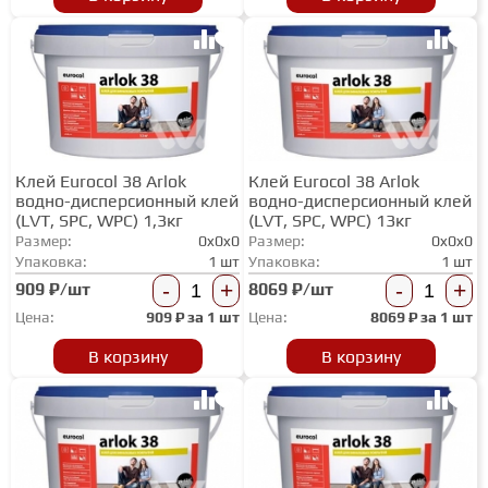
ГРУНТОВКИ
ТЕПЛЫЙ ПОЛ
Клей Eurocol 38 Arlok
Клей Eurocol 38 Arlok
ТЕРМОПАРКЕТ
водно-дисперсионный клей
водно-дисперсионный клей
(LVT, SPC, WPC) 1,3кг
(LVT, SPC, WPC) 13кг
Размер:
0x0x0
Размер:
0x0x0
ЭКОМАССИВ
Упаковка:
1 шт
Упаковка:
1 шт
-
+
-
+
909 ₽/шт
8069 ₽/шт
Цена:
909
₽ за
1 шт
Цена:
8069
₽ за
1 шт
МАССИВНАЯ ДОСКА
В корзину
В корзину
ИСКУССТВЕННАЯ ТРАВА
ИНЖЕНЕРНЫЙ МОДУЛЬ