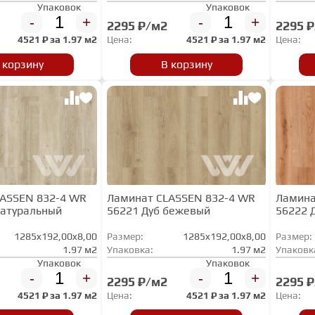
Упаковок
Упаковок
-
+
-
+
2295 ₽/м2
2295 
4521
₽ за
1.97 м2
Цена:
4521
₽ за
1.97 м2
Цена:
 корзину
В корзину
LASSEN 832-4 WR
Ламинат CLASSEN 832-4 WR
Ламина
натуральный
56221 Дуб бежевый
56222 
1285x192,00x8,00
Размер:
1285x192,00x8,00
Размер:
1.97 м2
Упаковка:
1.97 м2
Упаковк
Упаковок
Упаковок
-
+
-
+
2295 ₽/м2
2295 
4521
₽ за
1.97 м2
Цена:
4521
₽ за
1.97 м2
Цена: