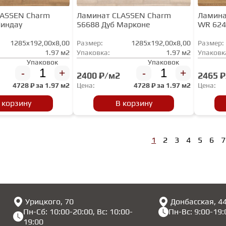
LASSEN Charm
Ламинат CLASSEN Charm
Ламина
Линдау
56688 Дуб Марконе
WR 624
1285x192,00x8,00
Размер:
1285x192,00x8,00
Размер:
1.97 м2
Упаковка:
1.97 м2
Упаковк
Упаковок
Упаковок
-
+
-
+
2400 ₽/м2
2465 
4728
₽ за
1.97 м2
Цена:
4728
₽ за
1.97 м2
Цена:
 корзину
В корзину
1
2
3
4
5
6
7
Урицкого, 70
Донбасская, 4
Пн-Сб: 10:00-20:00, Вс: 10:00-
Пн-Вс: 9:00-19:
19:00