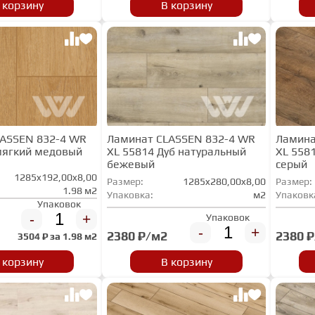
 корзину
В корзину
LASSEN 832-4 WR
Ламинат CLASSEN 832-4 WR
Ламина
мягкий медовый
XL 55814 Дуб натуральный
XL 558
бежевый
серый
1285x192,00x8,00
Размер:
1285x280,00x8,00
Размер:
1.98 м2
Упаковка:
м2
Упаковк
Упаковок
-
+
Упаковок
-
+
2380 ₽/м2
2380 
3504
₽ за
1.98 м2
В корзину
 корзину