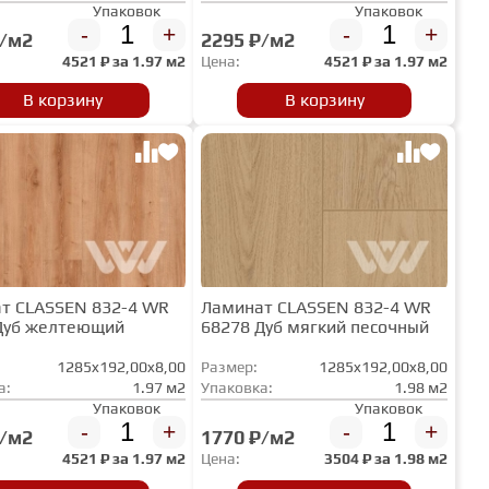
Упаковок
Упаковок
-
+
-
+
₽/м2
2295 ₽/м2
4521
₽ за
1.97 м2
Цена:
4521
₽ за
1.97 м2
В корзину
В корзину
т CLASSEN 832-4 WR
Ламинат CLASSEN 832-4 WR
Дуб желтеющий
68278 Дуб мягкий песочный
1285x192,00x8,00
Размер:
1285x192,00x8,00
а:
1.97 м2
Упаковка:
1.98 м2
Упаковок
Упаковок
-
+
-
+
₽/м2
1770 ₽/м2
4521
₽ за
1.97 м2
Цена:
3504
₽ за
1.98 м2