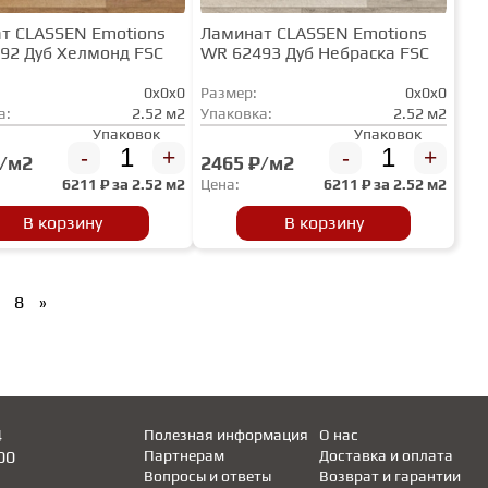
т CLASSEN Emotions
Ламинат CLASSEN Emotions
92 Дуб Хелмонд FSC
WR 62493 Дуб Небраска FSC
0x0x0
Размер:
0x0x0
а:
2.52 м2
Упаковка:
2.52 м2
Упаковок
Упаковок
-
+
-
+
₽/м2
2465 ₽/м2
6211
₽ за
2.52 м2
Цена:
6211
₽ за
2.52 м2
В корзину
В корзину
8
»
4
Полезная информация
О нас
00
Партнерам
Доставка и оплата
Вопросы и ответы
Возврат и гарантии