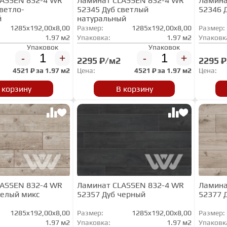
LASSEN 832-4 WR
Ламинат CLASSEN 832-4 WR
Ламина
светло-
52345 Дуб светлый
52346 
й
натуральный
1285x192,00x8,00
Размер:
1285x192,00x8,00
Размер:
1.97 м2
Упаковка:
1.97 м2
Упаковк
Упаковок
Упаковок
-
+
-
+
2295 ₽/м2
2295 
4521
₽ за
1.97 м2
Цена:
4521
₽ за
1.97 м2
Цена:
 корзину
В корзину
LASSEN 832-4 WR
Ламинат CLASSEN 832-4 WR
Ламина
белый микс
52357 Дуб черный
52377 
1285x192,00x8,00
Размер:
1285x192,00x8,00
Размер:
1.97 м2
Упаковка:
1.97 м2
Упаковк