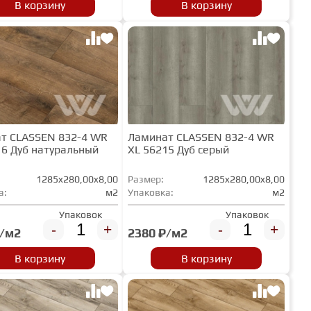
В корзину
В корзину
т CLASSEN 832-4 WR
Ламинат CLASSEN 832-4 WR
16 Дуб натуральный
XL 56215 Дуб серый
1285x280,00x8,00
Размер:
1285x280,00x8,00
а:
м2
Упаковка:
м2
Упаковок
Упаковок
-
+
-
+
₽/м2
2380 ₽/м2
В корзину
В корзину