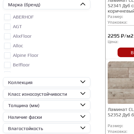
Ламинат C
Марка (бренд)
52341 Дуб 
коричневы
ABERHOF
Размер:
Упаковка:
AGT
2295 ₽/м2
AlixFloor
Цена:
Alloc
В
Alpine Floor
Belfloor
Bonkeel
Коллекция
Camsan
Classen
Класс износоустойчивости
Egger Eversense
Толщина (мм)
Ламинат C
Egger Pro
52352 Дуб 
Наличие фаски
Eggger
Размер:
Влагостойкость
Упаковка:
Floorpan