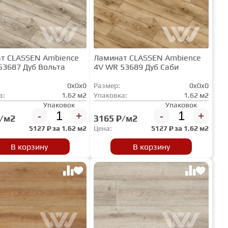
т CLASSEN Ambience
Ламинат CLASSEN Ambience
53687 Дуб Вольта
4V WR 53689 Дуб Саби
0x0x0
Размер:
0x0x0
а:
1.62 м2
Упаковка:
1.62 м2
Упаковок
Упаковок
-
+
-
+
₽/м2
3165 ₽/м2
5127
₽ за
1.62 м2
Цена:
5127
₽ за
1.62 м2
В корзину
В корзину