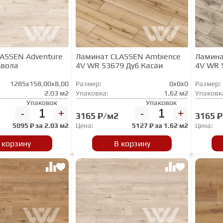
ASSEN Adventure
Ламинат CLASSEN Ambience
Ламина
Авола
4V WR 53679 Дуб Касаи
4V WR 
1285x158,00x8,00
Размер:
0x0x0
Размер:
2.03 м2
Упаковка:
1.62 м2
Упаковк
Упаковок
Упаковок
-
+
-
+
3165 ₽/м2
3165 
5095
₽ за
2.03 м2
Цена:
5127
₽ за
1.62 м2
Цена:
 корзину
В корзину