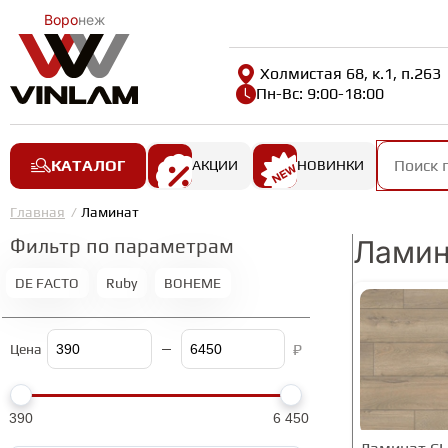
Воро
неж
Холмистая 68, к.1, п.263
Пн-Вс: 9:00-18:00
КАТАЛОГ
АКЦИИ
НОВИНКИ
Главная
Ламинат
Фильтр по параметрам
Ламин
DE FACTO
Ruby
BOHEME
₽
Цена
390
6 450