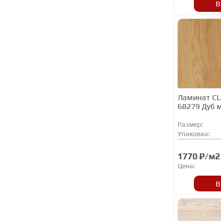
В
Norland
Peli
PERGO
Planker
Quick Step
Rooms
Ламинат C
68279 Дуб 
SUNFLOOR
Tarkett
Размер:
Упаковка:
Timber
Westerhof
1770 ₽/м2
Цена:
WoodStyle
В