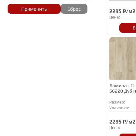
Herringbone
Применить
Сброс
2295 ₽/м2
IDEAL
Цена:
Joss Beaumont
В
Kaindl
Kastamonu
Kronopol
Kronopol Aurum
Kronopol Platinum
Kronospan
Ламинат C
56220 Дуб 
KRONOSTAR
Размер:
Most floor
Упаковка:
My Floor
2295 ₽/м2
My Step
Цена:
MY STEP ARTO