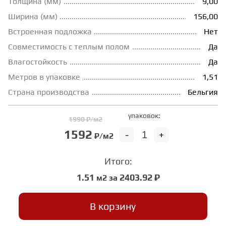
Толщина (мм)
9,00
Ширина (мм)
156,00
ГРУНТОВКИ
Встроенная подложка
Нет
Совместимость с теплым полом
Да
ТЕПЛЫЙ ПОЛ
Влагостойкость
Да
Метров в упаковке
1,51
ТЕРМОПАРКЕТ
Страна производства
Бельгия
упаковок:
ЭКОМАССИВ
1990 ₽/м2
1592
-
+
₽/м2
МАССИВНАЯ ДОСКА
Итого:
1.51
2403.92 ₽
м2 за
ИСКУССТВЕННАЯ ТРАВА
В корзину
ИНЖЕНЕРНЫЙ МОДУЛЬ