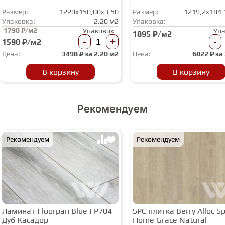
Размер:
1220x150,00x3,50
Размер:
1219,2x184,
Упаковка:
2.20 м2
Упаковка:
1790 ₽/м2
Упаковок
Уп
1895 ₽/м2
-
+
-
1590 ₽/м2
Цена:
3498
₽ за
2.20 м2
Цена:
6822
₽ за
В корзину
В корзину
Рекомендуем
Рекомендуем
Рекомендуем
Ламинат Floorpan Blue FP704
SPC плитка Berry Alloc Spi
Дуб Касадор
Home Grace Natural