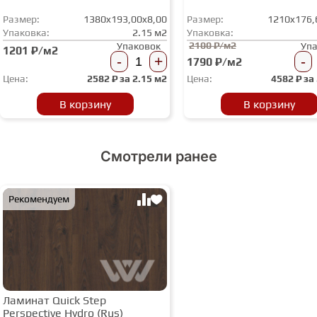
Размер:
1380x193,00x8,00
Размер:
1210x176,
Упаковка:
2.15 м2
Упаковка:
2100 ₽/м2
Упаковок
Уп
1201 ₽/м2
-
+
-
1790 ₽/м2
Цена:
2582
₽ за
2.15 м2
Цена:
4582
₽ за
В корзину
В корзину
Смотрели ранее
Рекомендуем
Ламинат Quick Step
Perspective Hydro (Rus)