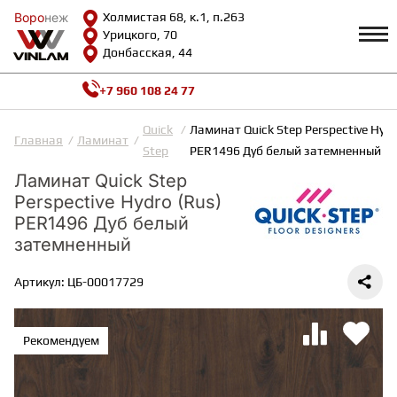
Воро
Воро
неж
неж
Холмистая 68, к.1, п.263
Урицкого, 70
Донбасская, 44
+7 960 108 24 77
Профиль
КАТАЛОГ
Quick
Ламинат Quick Step Perspective Hydr
Главная
Ламинат
Step
PER1496 Дуб белый затемненный
Доставка и оплата
Ламинат Quick Step
ВИНИЛОВАЯ ПЛИТКА
Возврат и гарантии
Perspective Hydro (Rus)
Сотрудничество
Вопросы и ответы
PER1496 Дуб белый
Видеообзоры
ЛАМИНАТ
затемненный
Полезная информация
Как выбрать
Артикул: ЦБ-00017729
Калькулятор
ИНЖЕНЕРНАЯ ДОСКА
О нас
Контакты
ПАРКЕТНАЯ ДОСКА