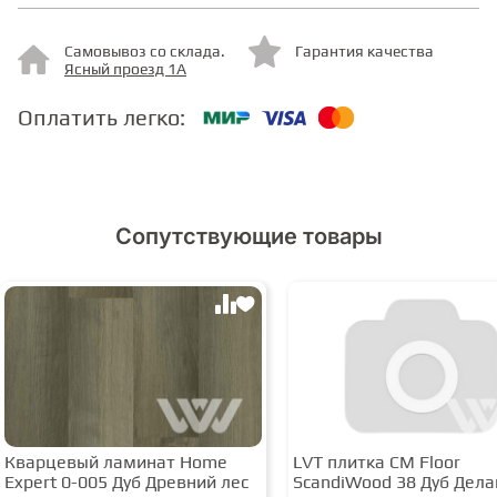
Самовывоз со склада.
Гарантия качества
СТУПЕНИ
Ясный проезд 1А
Оплатить легко:
ФАНЕРА
МИНЕРАЛЬНО-КАМЕННЫЙ
ЛАМИНАТ MSPC
Сопутствующие товары
ЛАМИНАТ SWF
Кварцевый ламинат Home
LVT плитка CM Floor
Expert 0-005 Дуб Древний лес
ScandiWood 38 Дуб Дела