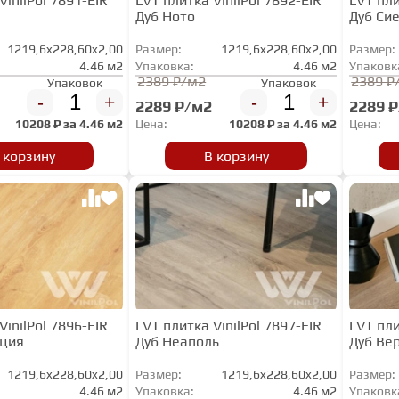
VinilPol 7891-EIR
LVT плитка VinilPol 7892-EIR
LVT пли
Дуб Ното
Дуб Си
1219,6x228,60x2,00
Размер:
1219,6x228,60x2,00
Размер:
4.46 м2
Упаковка:
4.46 м2
Упаковк
2389 ₽/м2
2389 ₽
Упаковок
Упаковок
-
+
-
+
2289 ₽/м2
2289 
10208
₽ за
4.46 м2
Цена:
10208
₽ за
4.46 м2
Цена:
 корзину
В корзину
VinilPol 7896-EIR
LVT плитка VinilPol 7897-EIR
LVT пли
нция
Дуб Неаполь
Дуб Ве
1219,6x228,60x2,00
Размер:
1219,6x228,60x2,00
Размер:
4.46 м2
Упаковка:
4.46 м2
Упаковк