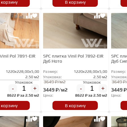
 корзину
В корзину
Vinil Pol 7891-EIR
SPC плитка Vinil Pol 7892-EIR
SPC пли
Дуб Ното
Дуб Си
1220x228,00x5,00
Размер:
1220x228,00x5,00
Размер:
2.50 м2
Упаковка:
2.50 м2
Упаковк
3649 ₽/м2
3649 ₽
Упаковок
Упаковок
-
+
-
+
3449 ₽/м2
3449 
8622
₽ за
2.50 м2
Цена:
8622
₽ за
2.50 м2
Цена:
 корзину
В корзину