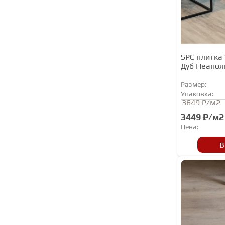
Natura
NGC
Norland
Noventis
SPC плитка 
Дуб Неапол
Planker
Primavera
Размер:
Упаковка:
QUARTZ PARQUET
3649 ₽/м2
Quick Step
3449 ₽/м2
Цена:
Rocko
В
Royce
SKALLA
Steinholz
StoneFloor
StoneWood