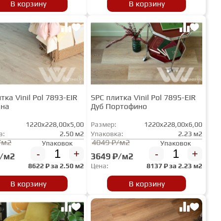
В корзину
В корзину
тка Vinil Pol 7893-EIR
SPC плитка Vinil Pol 7895-EIR
ена
Дуб Портофино
1220x228,00x5,00
Размер:
1220x228,00x6,00
а:
2.50 м2
Упаковка:
2.23 м2
/м2
4049 ₽/м2
Упаковок
Упаковок
-
+
-
+
₽/м2
3649 ₽/м2
8622
₽ за
2.50 м2
Цена:
8137
₽ за
2.23 м2
В корзину
В корзину