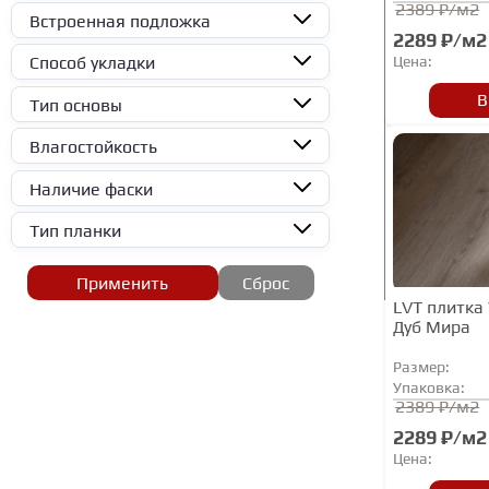
AspenFloor
2389 ₽/м2
Встроенная подложка
2289 ₽/м2
BAS
Цена:
Способ укладки
BerryAlloc
В
Тип основы
Betta
Bonkeel
Влагостойкость
CM Floor
Наличие фаски
CronaFloor
Тип планки
DAMY FLOOR
Применить
Сброс
Demy Floor
LVT плитка 
EcoClick
Дуб Мира
Ensten
Размер:
Упаковка:
FARGO
2389 ₽/м2
Fine Floor
2289 ₽/м2
FineFlex
Цена: