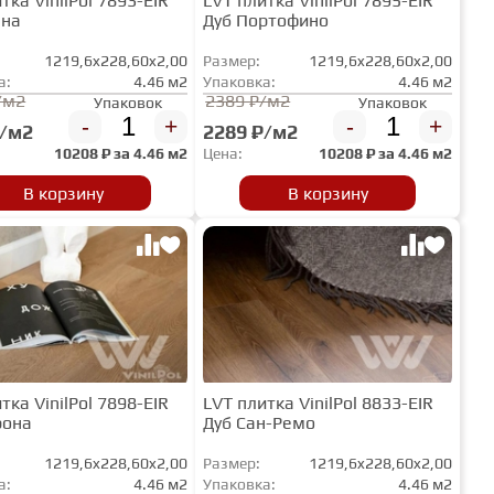
тка VinilPol 7893-EIR
LVT плитка VinilPol 7895-EIR
ена
Дуб Портофино
1219,6x228,60x2,00
Размер:
1219,6x228,60x2,00
а:
4.46 м2
Упаковка:
4.46 м2
/м2
2389 ₽/м2
Упаковок
Упаковок
-
+
-
+
₽/м2
2289 ₽/м2
10208
₽ за
4.46 м2
Цена:
10208
₽ за
4.46 м2
В корзину
В корзину
тка VinilPol 7898-EIR
LVT плитка VinilPol 8833-EIR
рона
Дуб Сан-Ремо
1219,6x228,60x2,00
Размер:
1219,6x228,60x2,00
а:
4.46 м2
Упаковка:
4.46 м2