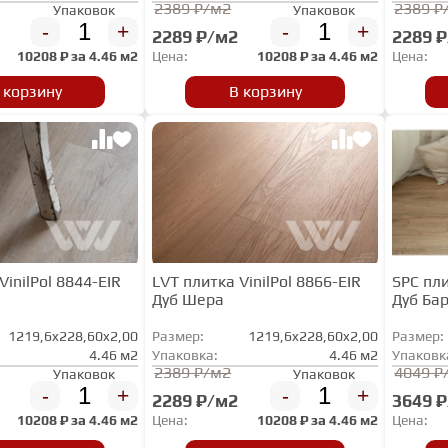
2389 ₽/м2
2389 ₽
Упаковок
Упаковок
-
+
-
+
2289 ₽/м2
2289 
10208
₽ за
4.46 м2
Цена:
10208
₽ за
4.46 м2
Цена:
 корзину
В корзину
VinilPol 8844-EIR
LVT плитка VinilPol 8866-EIR
SPC пли
Дуб Шера
Дуб Ба
1219,6x228,60x2,00
Размер:
1219,6x228,60x2,00
Размер:
4.46 м2
Упаковка:
4.46 м2
Упаковк
2389 ₽/м2
4049 ₽
Упаковок
Упаковок
-
+
-
+
2289 ₽/м2
3649 
10208
₽ за
4.46 м2
Цена:
10208
₽ за
4.46 м2
Цена: