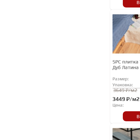
Firstfloor
В
Floor Step
FloorAge
FloorBee
FloorFactor
Floorwood
Home Expert
SPC плитка 
Дуб Латина
Ideal
Размер:
Invictus
Упаковка:
3649 ₽/м2
IVC
3449 ₽/м2
KRONOSTAR
Цена:
LG
В
My Step
MY STEP AQUA