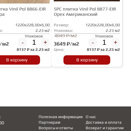
тка Vinil Pol 8866-EIR
SPC плитка Vinil Pol 8877-EIR
ра
Орех Американский
1220x228,00x6,00
Размер:
1220x228,00x6,00
а:
2.23 м2
Упаковка:
2.23 м2
4049 ₽/м2
Упаковок
Упаковок
-
+
-
+
₽/м2
3649 ₽/м2
8137
₽ за
2.23 м2
Цена:
8137
₽ за
2.23 м2
В корзину
В корзину
4
Полезная информация
О нас
00
Партнерам
Доставка и оплата
Вопросы и ответы
Возврат и гарантии