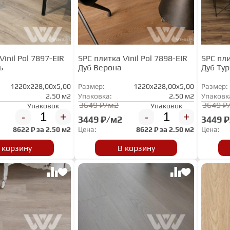
Vinil Pol 7897-EIR
SPC плитка Vinil Pol 7898-EIR
SPC пли
ь
Дуб Верона
Дуб Ту
1220x228,00x5,00
Размер:
1220x228,00x5,00
Размер:
2.50 м2
Упаковка:
2.50 м2
Упаковк
3649 ₽/м2
3649 ₽
Упаковок
Упаковок
-
+
-
+
3449 ₽/м2
3449 
8622
₽ за
2.50 м2
Цена:
8622
₽ за
2.50 м2
Цена:
 корзину
В корзину