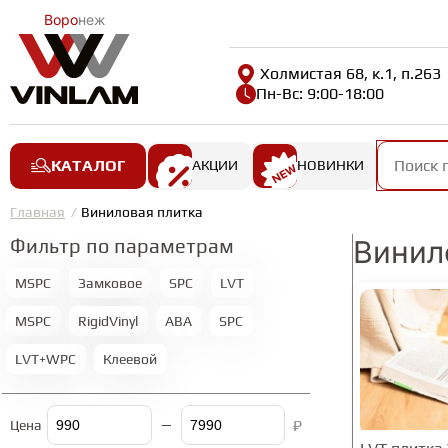
Воро
неж
Холмистая 68, к.1, п.263
Пн-Вс: 9:00-18:00
КАТАЛОГ
АКЦИИ
НОВИНКИ
Главная
Виниловая плитка
Фильтр по параметрам
Винило
MSPC
Замковое
SPC
LVT
MSPC
RigidVinyl
ABA
SPC
LVT+WPC
Клеевой
₽
Цена