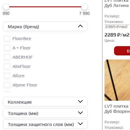
LVT плитка 
Дуб Латина
990
7 990
Размер:
Упаковка:
Марка (бренд)
2389 ₽/м2
2289 ₽/м2
FloorBee
Цена:
A + Floor
В
ABERHOF
AlixFloor
Allure
Alpine Floor
ALTA STEP
Коллекция
Aquafloor
LVT плитка 
Дуб Флоре
Arbiton
Толщина (мм)
Art East
Размер:
Толщина защитного слоя (мм)
Упаковка: