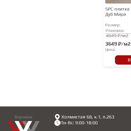
Stronghold
SPC плитка 
Tarkett
Дуб Мира
Timber
Размер:
Tulesna
Упаковка:
4049 ₽/м2
Union
3649 ₽/м2
Vinil Pol
Цена:
VINILAM
В
VinilPol
Westerhof
Холмистая 68, к.1, п.263
Воронеж
Пн-Вс: 9:00-18:00