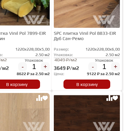
тка Vinil Pol 7899-EIR
SPC плитка Vinil Pol 8833-EIR
рин
Дуб Сан-Ремо
1220x228,00x5,00
Размер:
1220x228,00x6,00
а:
2.50 м2
Упаковка:
2.50 м2
/м2
4049 ₽/м2
Упаковок
Упаковок
-
+
-
+
₽/м2
3649 ₽/м2
8622
₽ за
2.50 м2
Цена:
9122
₽ за
2.50 м2
В корзину
В корзину