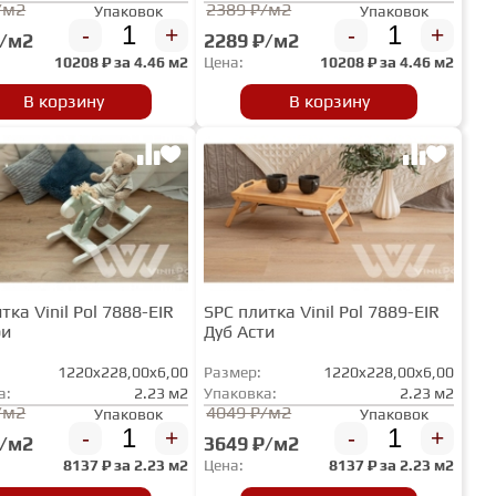
/м2
2389 ₽/м2
Упаковок
Упаковок
-
+
-
+
₽/м2
2289 ₽/м2
10208
₽ за
4.46 м2
Цена:
10208
₽ за
4.46 м2
В корзину
В корзину
тка Vinil Pol 7888-EIR
SPC плитка Vinil Pol 7889-EIR
ри
Дуб Асти
1220x228,00x6,00
Размер:
1220x228,00x6,00
а:
2.23 м2
Упаковка:
2.23 м2
/м2
4049 ₽/м2
Упаковок
Упаковок
-
+
-
+
₽/м2
3649 ₽/м2
8137
₽ за
2.23 м2
Цена:
8137
₽ за
2.23 м2