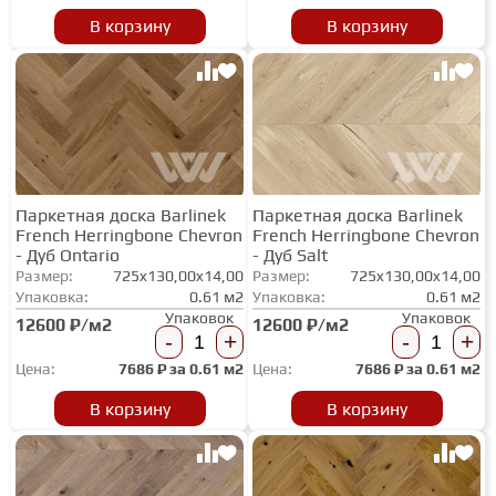
В корзину
В корзину
ГРУНТОВКИ
ТЕПЛЫЙ ПОЛ
ТЕРМОПАРКЕТ
Паркетная доска Barlinek
Паркетная доска Barlinek
French Herringbone Chevron
French Herringbone Chevron
- Дуб Ontario
- Дуб Salt
ЭКОМАССИВ
Размер:
725x130,00x14,00
Размер:
725x130,00x14,00
Упаковка:
0.61 м2
Упаковка:
0.61 м2
Упаковок
Упаковок
12600 ₽/м2
12600 ₽/м2
МАССИВНАЯ ДОСКА
-
+
-
+
Цена:
7686
₽ за
0.61 м2
Цена:
7686
₽ за
0.61 м2
ИСКУССТВЕННАЯ ТРАВА
В корзину
В корзину
ИНЖЕНЕРНЫЙ МОДУЛЬ