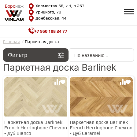
Воро
Воро
неж
неж
Холмистая 68, к.1, п.263
Урицкого, 70
Донбасская, 44
+7 960 108 24 77
Профиль
КАТАЛОГ
Главная
Паркетная доска
Фильтр
По названию ↓
Доставка и оплата
ВИНИЛОВАЯ ПЛИТКА
Возврат и гарантии
Паркетная доска Barlinek
Сотрудничество
Вопросы и ответы
Видеообзоры
ЛАМИНАТ
Полезная информация
Как выбрать
Калькулятор
ИНЖЕНЕРНАЯ ДОСКА
О нас
Контакты
Паркетная доска Barlinek
Паркетная доска Barlinek
ПАРКЕТНАЯ ДОСКА
French Herringbone Chevron
French Herringbone Chevron
- Дуб Bianco
- Дуб Caramel