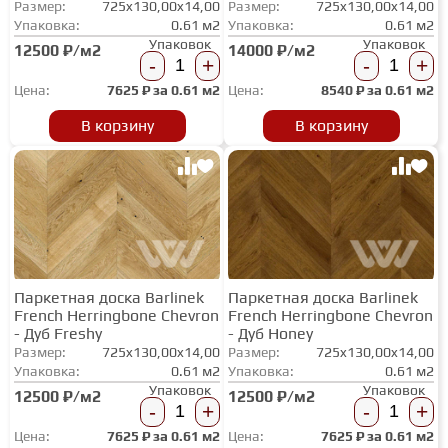
Размер:
725x130,00x14,00
Размер:
725x130,00x14,00
ТЕРРАСНАЯ ДОСКА
Упаковка:
0.61 м2
Упаковка:
0.61 м2
Упаковок
Упаковок
12500 ₽/м2
14000 ₽/м2
-
+
-
+
КОВРОВАЯ ПЛИТКА
Цена:
7625
₽ за
0.61 м2
Цена:
8540
₽ за
0.61 м2
В корзину
В корзину
МОДУЛЬНЫЕ ПВХ
ПОДЛОЖКА
ПЛИНТУС
Паркетная доска Barlinek
Паркетная доска Barlinek
French Herringbone Chevron
French Herringbone Chevron
- Дуб Freshy
- Дуб Honey
Размер:
725x130,00x14,00
КЛЕЙ
Размер:
725x130,00x14,00
Упаковка:
0.61 м2
Упаковка:
0.61 м2
Упаковок
Упаковок
12500 ₽/м2
12500 ₽/м2
-
+
-
+
НАЛИВНОЙ ПОЛ
Цена:
7625
₽ за
0.61 м2
Цена:
7625
₽ за
0.61 м2