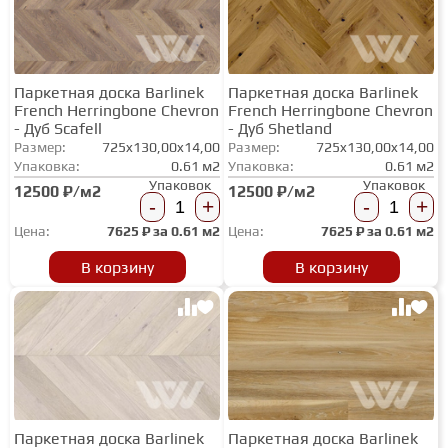
СТУПЕНИ
Паркетная доска Barlinek
Паркетная доска Barlinek
French Herringbone Chevron
French Herringbone Chevron
ФАНЕРА
- Дуб Scafell
- Дуб Shetland
Размер:
725x130,00x14,00
Размер:
725x130,00x14,00
Упаковка:
0.61 м2
Упаковка:
0.61 м2
МИНЕРАЛЬНО-КАМЕННЫЙ
Упаковок
Упаковок
12500 ₽/м2
12500 ₽/м2
ЛАМИНАТ MSPC
-
+
-
+
Цена:
7625
₽ за
0.61 м2
Цена:
7625
₽ за
0.61 м2
ЛАМИНАТ SWF
В корзину
В корзину
Паркетная доска Barlinek
Паркетная доска Barlinek