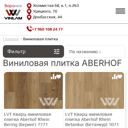
Воро
Воро
неж
неж
Холмистая 68, к.1, п.263
Урицкого, 70
Донбасская, 44
+7 960 108 24 77
Профиль
КАТАЛОГ
Главная
Виниловая плитка
Фильтр
По названию ↓
Доставка и оплата
ВИНИЛОВАЯ ПЛИТКА
Возврат и гарантии
Виниловая плитка ABERHOF
Сотрудничество
Вопросы и ответы
Видеообзоры
ЛАМИНАТ
Полезная информация
Как выбрать
Калькулятор
ИНЖЕНЕРНАЯ ДОСКА
О нас
Контакты
LVT Кварц-виниловая
LVT Кварц-виниловая
ПАРКЕТНАЯ ДОСКА
плитка Aberhof Rhein
плитка Aberhof Rhein
Bering (Беринг) 7771
Betankur (Бетанкур) 1071