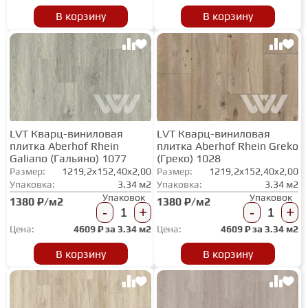
В корзину
В корзину
ГРУНТОВКИ
ТЕПЛЫЙ ПОЛ
ТЕРМОПАРКЕТ
LVT Кварц-виниловая
LVT Кварц-виниловая
плитка Aberhof Rhein
плитка Aberhof Rhein Greko
Galiano (Гальяно) 1077
(Греко) 1028
ЭКОМАССИВ
Размер:
1219,2x152,40x2,00
Размер:
1219,2x152,40x2,00
Упаковка:
3.34 м2
Упаковка:
3.34 м2
Упаковок
Упаковок
1380 ₽/м2
1380 ₽/м2
МАССИВНАЯ ДОСКА
-
+
-
+
Цена:
4609
₽ за
3.34 м2
Цена:
4609
₽ за
3.34 м2
ИСКУССТВЕННАЯ ТРАВА
В корзину
В корзину
ИНЖЕНЕРНЫЙ МОДУЛЬ