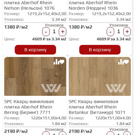
плитка Aberhof Rhein
плитка Aberhof Rhein
Nelson (Нельсон) 1076
Norden (Норден) 1036
Размер:
1219,2x152,40x2,00
Размер:
1219,2x152,40x2,00
Упаковка:
3.34 м2
Упаковка:
3.34 м2
Упаковок
Упаковок
1380 ₽/м2
1380 ₽/м2
-
+
-
+
Цена:
4609
₽ за
3.34 м2
Цена:
4609
₽ за
3.34 м2
В корзину
В корзину
SPC Кварц-виниловая
SPC Кварц-виниловая
плитка Aberhof Rhein
плитка Aberhof Rhein
Bering (Беринг) 7771
Betankur (Бетанкур) 1071
Размер:
1220x151,00x4,00
Размер:
1220x151,00x4,00
Упаковка:
1.84 м2
Упаковка:
1.84 м2
Упаковок
Упаковок
2190 ₽/м2
2190 ₽/м2