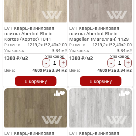
СТУПЕНИ
LVT Кварц-виниловая
LVT Кварц-виниловая
плитка Aberhof Rhein
плитка Aberhof Rhein
ФАНЕРА
Kortes (Кортес) 1041
Magellan (Магеллан) 1129
Размер:
1219,2x152,40x2,00
Размер:
1219,2x152,40x2,00
Упаковка:
3.34 м2
Упаковка:
3.34 м2
МИНЕРАЛЬНО-КАМЕННЫЙ
Упаковок
Упаковок
1380 ₽/м2
1380 ₽/м2
ЛАМИНАТ MSPC
-
+
-
+
Цена:
4609
₽ за
3.34 м2
Цена:
4609
₽ за
3.34 м2
ЛАМИНАТ SWF
В корзину
В корзину
LVT Кварц-виниловая
LVT Кварц-виниловая