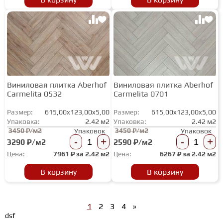
Виниловая плитка Aberhof
Виниловая плитка Aberhof
Carmelita 0532
Carmelita 0701
Размер:
615,00x123,00x5,00
Размер:
615,00x123,00x5,00
Упаковка:
2.42 м2
Упаковка:
2.42 м2
3450 ₽/м2
3450 ₽/м2
Упаковок
Упаковок
-
+
-
+
3290 ₽/м2
2590 ₽/м2
Цена:
7961
₽ за
2.42 м2
Цена:
6267
₽ за
2.42 м2
В корзину
В корзину
1
2
3
4
»
dsf