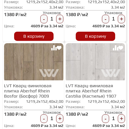
Размер:
1219,2x152,40x2,00
Размер:
1219,2x152,40x2,00
ТЕРРАСНАЯ ДОСКА
Упаковка:
3.34 м2
Упаковка:
3.34 м2
Упаковок
Упаковок
1380 ₽/м2
1380 ₽/м2
-
+
-
+
КОВРОВАЯ ПЛИТКА
Цена:
4609
₽ за
3.34 м2
Цена:
4609
₽ за
3.34 м2
В корзину
В корзину
МОДУЛЬНЫЕ ПВХ
ПОДЛОЖКА
ПЛИНТУС
LVT Кварц-виниловая
LVT Кварц-виниловая
плитка Aberhof Rhein
плитка Aberhof Rhein
Bosfor (Босфор) 7009
Castilia (Кастилья) 1907
Размер:
1219,2x152,40x2,00
КЛЕЙ
Размер:
1219,2x152,40x2,00
Упаковка:
3.34 м2
Упаковка:
3.34 м2
Упаковок
Упаковок
1380 ₽/м2
1380 ₽/м2
-
+
-
+
НАЛИВНОЙ ПОЛ
Цена:
4609
₽ за
3.34 м2
Цена:
4609
₽ за
3.34 м2