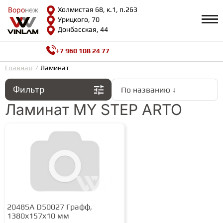
Воро
Воро
неж
неж
Холмистая 68, к.1, п.263
Урицкого, 70
Донбасская, 44
+7 960 108 24 77
Профиль
КАТАЛОГ
Главная
Ламинат
Фильтр
По названию ↓
Доставка и оплата
ВИНИЛОВАЯ ПЛИТКА
Возврат и гарантии
Ламинат MY STEP ARTO
Сотрудничество
Вопросы и ответы
Видеообзоры
ЛАМИНАТ
Полезная информация
Как выбрать
Калькулятор
ИНЖЕНЕРНАЯ ДОСКА
О нас
Контакты
ПАРКЕТНАЯ ДОСКА
2048SA D50027 Графф,
1380х157х10 мм