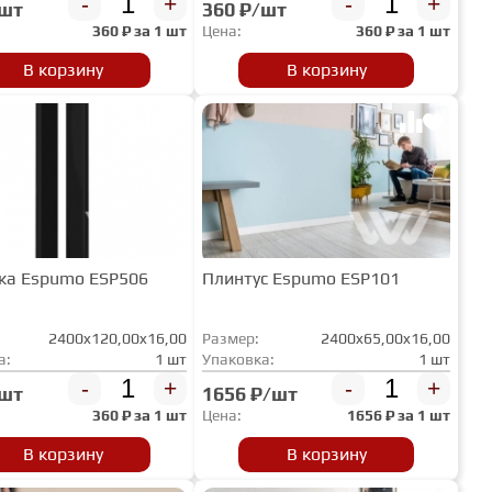
-
+
-
+
/шт
360 ₽/шт
360
₽ за
1 шт
Цена:
360
₽ за
1 шт
В корзину
В корзину
ка Espumo ESP506
Плинтус Espumo ESP101
2400x120,00x16,00
Размер:
2400x65,00x16,00
а:
1 шт
Упаковка:
1 шт
-
+
-
+
/шт
1656 ₽/шт
360
₽ за
1 шт
Цена:
1656
₽ за
1 шт
В корзину
В корзину