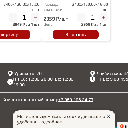
2400x120,00x16,00
Размер:
2400x120,00x16,00
1 шт
Упаковка:
1 шт
-
+
-
+
2959 ₽/шт
2849
₽ за
1 шт
Цена:
2959
₽ за
1 шт
 корзину
В корзину
Урицкого, 70
Донбасская, 4
Пн-Сб: 10:00-20:00, Вс: 10:00-
Пн-Вс: 9:00-19:
19:00
ный многоканальный номер
+7 960 108 24 77
Мы используем файлы cookie для вашего
✕
удобства.
Подробнее