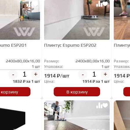
pumo ESP201
Плинтус Espumo ESP202
Плинту
2400x80,00x16,00
Размер:
2400x80,00x16,00
Размер:
1 шт
Упаковка:
1 шт
Упаковк
-
+
-
+
1914 ₽/шт
1914 
1832
₽ за
1 шт
Цена:
1914
₽ за
1 шт
Цена:
 корзину
В корзину