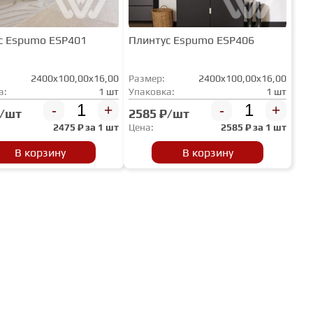
с Espumo ESP401
Плинтус Espumo ESP406
2400x100,00x16,00
Размер:
2400x100,00x16,00
а:
1 шт
Упаковка:
1 шт
-
+
-
+
₽/шт
2585 ₽/шт
2475
₽ за
1 шт
Цена:
2585
₽ за
1 шт
В корзину
В корзину