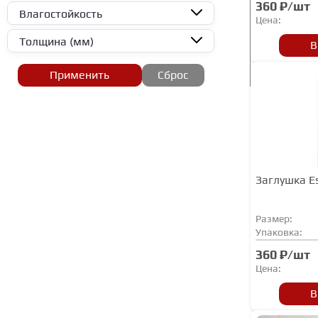
360 ₽/шт
Влагостойкость
Цена:
VOX
Толщина (мм)
Лука
В
Солид
Применить
Сброс
Заглушка E
Размер:
Упаковка:
360 ₽/шт
Цена:
В