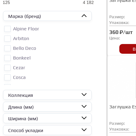
Заглушка E
125
4 182
Марка (бренд)
Размер:
Упаковка:
Alpine Floor
360 ₽/шт
Arbiton
Цена:
Bello Deco
В
Bonkeel
Cezar
Cosca
DECONIKA
Коллекция
FARGO
IDEAL
Заглушка E
Длина (мм)
LACONISTIQ
Ширина (мм)
Размер:
Planker
Упаковка:
Способ укладки
Royce