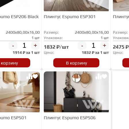
pumo ESP206 Black
Плинтус Espumo ESP301
Плинту
2400x80,00x16,00
Размер:
2400x80,00x16,00
Размер:
1 шт
Упаковка:
1 шт
Упаковк
-
+
-
+
1832 ₽/шт
2475 
1914
₽ за
1 шт
Цена:
1832
₽ за
1 шт
Цена:
 корзину
В корзину
pumo ESP501
Плинтус Espumo ESP506