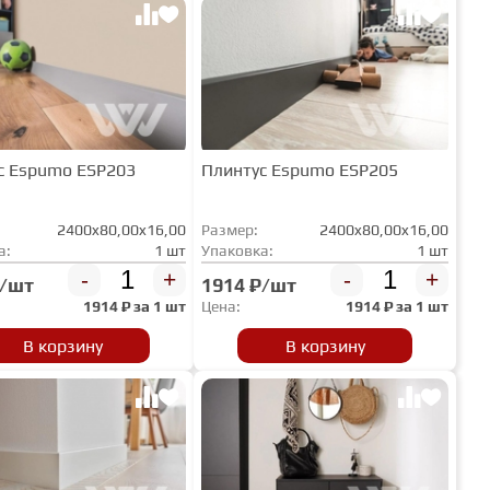
с Espumo ESP203
Плинтус Espumo ESP205
2400x80,00x16,00
Размер:
2400x80,00x16,00
а:
1 шт
Упаковка:
1 шт
-
+
-
+
₽/шт
1914 ₽/шт
1914
₽ за
1 шт
Цена:
1914
₽ за
1 шт
В корзину
В корзину