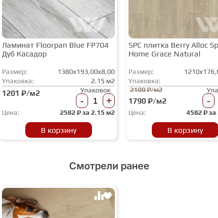
Ламинат Floorpan Blue FP704
SPC плитка Berry Alloc Spi
Дуб Касадор
Home Grace Natural
Размер:
1380x193,00x8,00
Размер:
1210x176,
Упаковка:
2.15 м2
Упаковка:
2100 ₽/м2
Упаковок
Уп
1201 ₽/м2
-
+
-
1790 ₽/м2
Цена:
2582
₽ за
2.15 м2
Цена:
4582
₽ за
В корзину
В корзину
Смотрели ранее