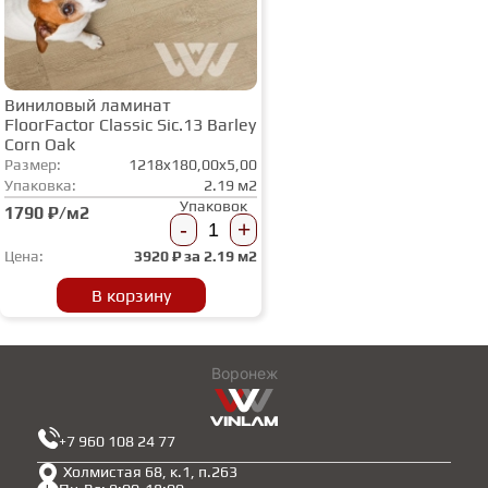
Виниловый ламинат
FloorFactor Classic Sic.13 Barley
Corn Oak
Размер:
1218x180,00x5,00
Упаковка:
2.19 м2
Упаковок
1790 ₽/м2
-
+
Цена:
3920
₽ за
2.19 м2
В корзину
Воронеж
+7 960 108 24 77
Холмистая 68, к.1, п.263