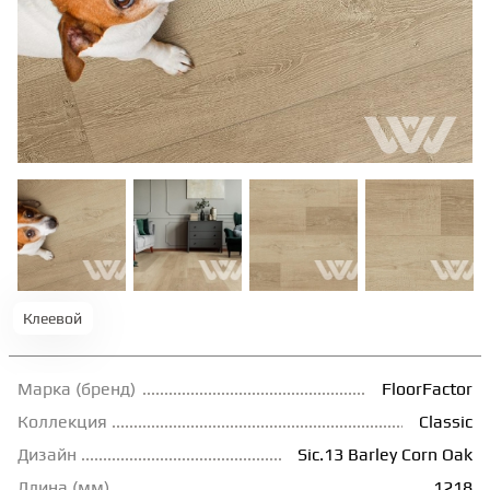
ТЕРРАСНАЯ ДОСКА
КОВРОВАЯ ПЛИТКА
МОДУЛЬНЫЕ ПВХ
ПОДЛОЖКА
ПЛИНТУС
Клеевой
КЛЕЙ
Марка (бренд)
FloorFactor
Коллекция
Classic
Дизайн
Sic.13 Barley Corn Oak
НАЛИВНОЙ ПОЛ
Длина (мм)
1218