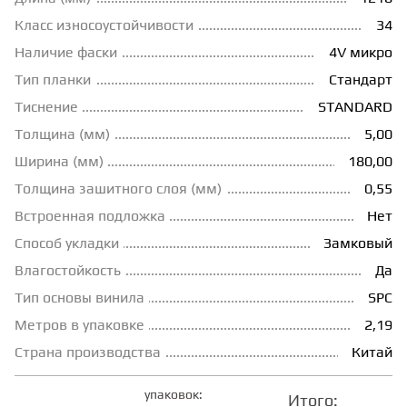
Класс износоустойчивости
34
ГРУНТОВКИ
Наличие фаски
4V микро
Тип планки
Стандарт
ТЕПЛЫЙ ПОЛ
Тиснение
STANDARD
Толщина (мм)
5,00
ТЕРМОПАРКЕТ
Ширина (мм)
180,00
Толщина зашитного слоя (мм)
0,55
ЭКОМАССИВ
Встроенная подложка
Нет
Способ укладки
Замковый
Влагостойкость
Да
МАССИВНАЯ ДОСКА
Тип основы винила
SPC
Метров в упаковке
2,19
ИСКУССТВЕННАЯ ТРАВА
Страна производства
Китай
ИНЖЕНЕРНЫЙ МОДУЛЬ
упаковок:
Итого: