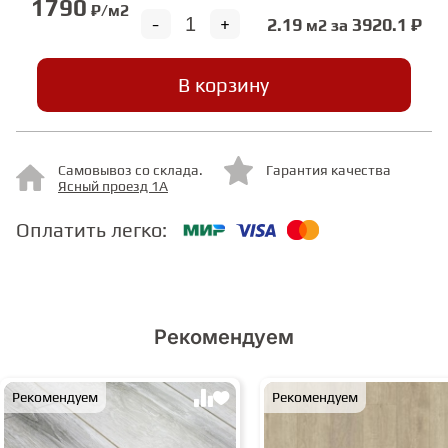
1790
₽/м2
-
+
2.19
3920.1 ₽
м2 за
СТУПЕНИ
В корзину
ФАНЕРА
Самовывоз со склада.
Гарантия качества
МИНЕРАЛЬНО-КАМЕННЫЙ
Ясный проезд 1А
ЛАМИНАТ MSPC
Оплатить легко:
ЛАМИНАТ SWF
Рекомендуем
Рекомендуем
Рекомендуем