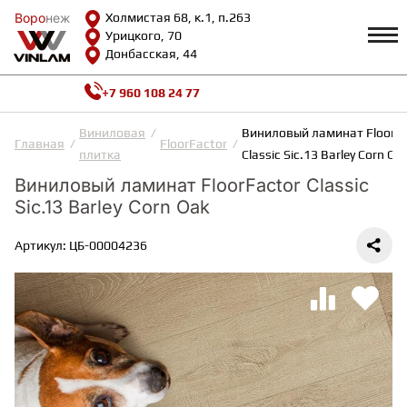
Воро
Воро
неж
неж
Холмистая 68, к.1, п.263
Урицкого, 70
Донбасская, 44
+7 960 108 24 77
Профиль
КАТАЛОГ
Виниловая
Виниловый ламинат FloorFa
Главная
FloorFactor
плитка
Classic Sic.13 Barley Corn Oa
Доставка и оплата
Виниловый ламинат FloorFactor Classic
ВИНИЛОВАЯ ПЛИТКА
Возврат и гарантии
Sic.13 Barley Corn Oak
Сотрудничество
Вопросы и ответы
Видеообзоры
Артикул: ЦБ-00004236
ЛАМИНАТ
Полезная информация
Как выбрать
Калькулятор
ИНЖЕНЕРНАЯ ДОСКА
О нас
Контакты
ПАРКЕТНАЯ ДОСКА