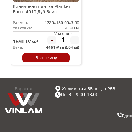
Виниловая плитка Planker
Force 4010 Дуб Блисс
Размер:
1220x180,00x3,50
Упаковка:
2.64 м2
Упаковок
-
+
1690 ₽/м2
Цена:
4461
₽ за
2.64 м2
В корзину
Холмистая 68, к.1, п.263
Воронеж
Пн-Вс: 9:00-18:00
Еди