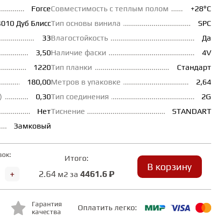
Force
Совместимость с теплым полом
+28°С
4010 Дуб Блисс
Тип основы винила
SPC
33
Влагостойкость
Да
3,50
Наличие фаски
4V
1220
Тип планки
Стандарт
180,00
Метров в упаковке
2,64
)
0,30
Тип соединения
2G
Нет
Тиснение
STANDART
Замковый
вок:
Итого:
В корзину
+
2.64
4461.6 ₽
м2 за
Гарантия
Оплатить легко:
качества