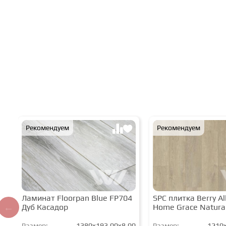
Рекомендуем
Рекомендуем
Ламинат Floorpan Blue FP704
SPC плитка Berry All
Дуб Касадор
Home Grace Natura
Размер:
1380x193,00x8,00
Размер:
1210x