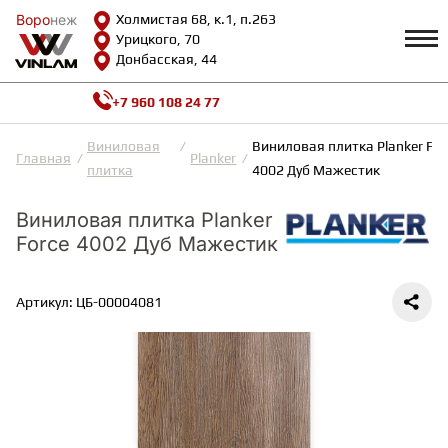
Воро
Воро
неж
неж
Холмистая 68, к.1, п.263
Урицкого, 70
Донбасская, 44
+7 960 108 24 77
Профиль
КАТАЛОГ
Виниловая
Виниловая плитка Planker For
Главная
Planker
плитка
4002 Дуб Мажестик
Доставка и оплата
ВИНИЛОВАЯ ПЛИТКА
Возврат и гарантии
Виниловая плитка Planker
Сотрудничество
Force 4002 Дуб Мажестик
Вопросы и ответы
Видеообзоры
ЛАМИНАТ
Полезная информация
Артикул: ЦБ-00004081
Как выбрать
Калькулятор
ИНЖЕНЕРНАЯ ДОСКА
О нас
Контакты
ПАРКЕТНАЯ ДОСКА