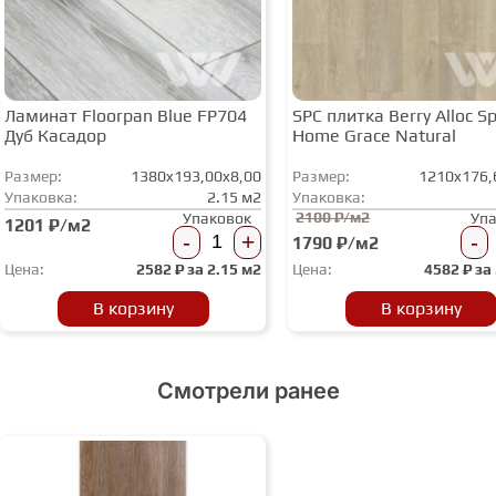
Ламинат Floorpan Blue FP704
SPC плитка Berry Alloc Spi
Дуб Касадор
Home Grace Natural
Размер:
1380x193,00x8,00
Размер:
1210x176,
Упаковка:
2.15 м2
Упаковка:
2100 ₽/м2
Упаковок
Уп
1201 ₽/м2
-
+
-
1790 ₽/м2
Цена:
2582
₽ за
2.15 м2
Цена:
4582
₽ за
В корзину
В корзину
Смотрели ранее