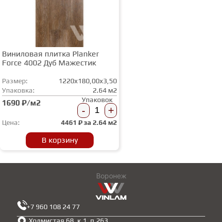
Виниловая плитка Planker
Force 4002 Дуб Мажестик
Размер:
1220x180,00x3,50
Упаковка:
2.64 м2
Упаковок
1690 ₽/м2
-
+
Цена:
4461
₽ за
2.64 м2
В корзину
Воронеж
+7 960 108 24 77
Холмистая 68, к.1, п.263