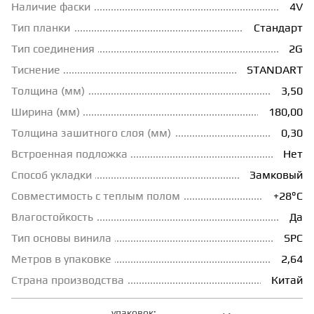
Наличие фаски
4V
ГРУНТОВКИ
Тип планки
Стандарт
Тип соединения
2G
Тиснение
STANDART
ТЕПЛЫЙ ПОЛ
Толщина (мм)
3,50
Ширина (мм)
180,00
ТЕРМОПАРКЕТ
Толщина зашитного слоя (мм)
0,30
Встроенная подложка
Нет
ЭКОМАССИВ
Способ укладки
Замковый
Совместимость с теплым полом
+28°С
МАССИВНАЯ ДОСКА
Влагостойкость
Да
Тип основы винила
SPC
ИСКУССТВЕННАЯ ТРАВА
Метров в упаковке
2,64
Страна производства
Китай
ИНЖЕНЕРНЫЙ МОДУЛЬ
упаковок: