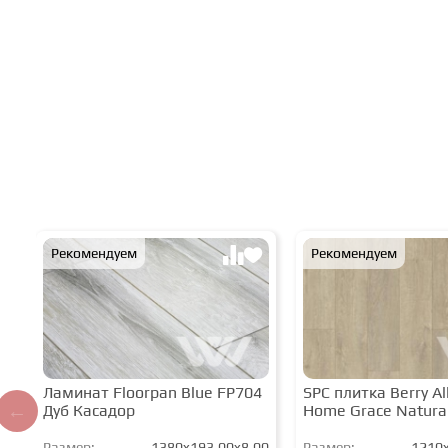
Рекомендуем
Рекомендуем
Ламинат Floorpan Blue FP704
SPC плитка Berry All
Дуб Касадор
Home Grace Natura
Размер:
1380x193,00x8,00
Размер:
1210x