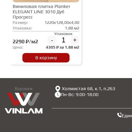
Виниловая плитка Planker
ELEGANT LINE 3010 Дуб
Прогресс
Размер:
1220x128,00x4,00
Упаковка:
1.88 м2
Упаковок
-
+
2290 ₽/м2
Цена:
4305
₽ за
1.88 м2
В корзину
Холмистая 68, к.1, п.263
Воронеж
Пн-Вс: 9:00-18:00
Еди