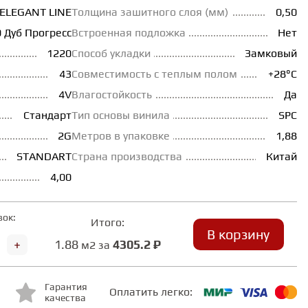
ELEGANT LINE
Толщина зашитного слоя (мм)
0,50
 Дуб Прогресс
Встроенная подложка
Нет
1220
Способ укладки
Замковый
43
Совместимость с теплым полом
+28°С
4V
Влагостойкость
Да
Стандарт
Тип основы винила
SPC
2G
Метров в упаковке
1,88
STANDART
Страна производства
Китай
4,00
вок:
Итого:
В корзину
+
1.88
4305.2 ₽
м2 за
Гарантия
Оплатить легко:
качества