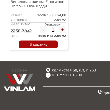
Виниловая плитка Floorwood
Unit 5210 Дуб Кэдди
Размер:
1220x180,00x4,00
Упаковка:
2.64 м2
2441 ₽/м2
Упаковок
-
+
2250 ₽/м2
Цена:
5940
₽ за
2.64 м2
В корзину
Холмистая 68, к.1, п.263
Воронеж
Пн-Вс: 9:00-18:00
Еди