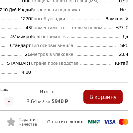
Unit
Толщина зашитного слоя (мм)
0,50
210 Дуб Кэдди
Встроенная подложка
Нет
1220
Способ укладки
Замковый
43
Совместимость с теплым полом
+27°С
4V микро
Влагостойкость
Да
Стандарт
Тип основы винила
SPC
2G
Метров в упаковке
2,64
STANDART
Страна производства
Китай
4,00
вок:
Итого:
В корзину
+
2.64
5940 ₽
м2 за
Гарантия
Оплатить легко:
качества