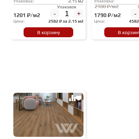
Упаковка:
2.15 м2
Упаковка:
2100 ₽/м2
Упаковок
-
+
-
1201 ₽/м2
1790 ₽/м2
Цена:
2582
₽ за
2.15 м2
Цена:
458
В корзину
В корзин