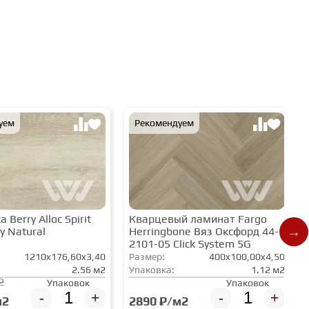
уем
Рекомендуем
 Berry Alloc Spirit
Кварцевый ламинат Fargo
y Natural
Herringbone Вяз Оксфорд 44-
2101-05 Click System 5G
1210x176,60x3,40
Размер:
400x100,00x4,50
2.56 м2
Упаковка:
1.12 м2
2
Упаковок
Упаковок
-
+
-
+
м2
2890 ₽/м2