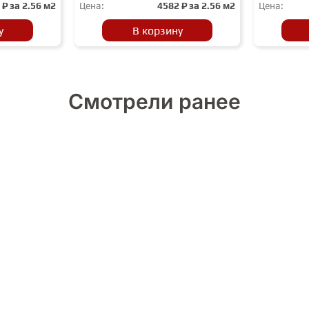
2
₽ за
2.56 м2
Цена:
4582
₽ за
2.56 м2
Цена:
у
В корзину
Смотрели ранее