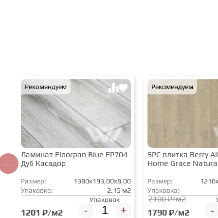
Рекомендуем
Рекомендуем
Ламинат Floorpan Blue FP704
SPC плитка Berry All
Дуб Касадор
Home Grace Natura
Размер:
1380x193,00x8,00
Размер:
1210x
Упаковка:
2.15 м2
Упаковка:
2100 ₽/м2
Упаковок
-
+
-
1201 ₽/м2
1790 ₽/м2