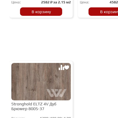
Цена:
2582
₽ за
2.15 м2
Цена:
458
В корзину
В корзин
Stronghold ELTZ 4V Дуб
Брюмер 8005-37