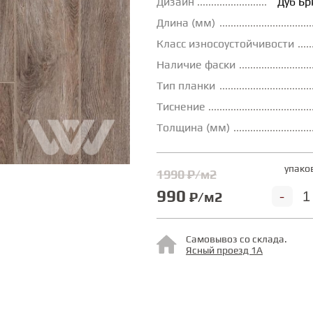
Дизайн
Дуб Б
Длина (мм)
Класс износоустойчивости
Наличие фаски
Тип планки
Тиснение
Толщина (мм)
упако
1990 ₽/м2
990
-
₽/м2
Самовывоз со склада.
Ясный проезд 1А