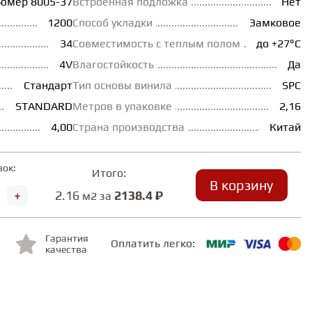
рюмер 8005-37
Встроенная подложка
Нет
1200
Способ укладки
Замковое
34
Совместимость с теплым полом
до +27°С
4V
Влагостойкость
Да
Стандарт
Тип основы винила
SPC
STANDARD
Метров в упаковке
2,16
4,00
Страна производства
Китай
вок:
Итого:
В корзину
+
2.16
2138.4 ₽
м2 за
Гарантия
Оплатить легко:
качества