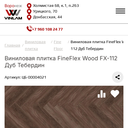
Воро
Воро
неж
неж
Холмистая 68, к.1, п.263
Урицкого, 70
Донбасская, 44
+7 960 108 24 77
Профиль
КАТАЛОГ
Виниловая
Fine
Виниловая плитка FineFlex Wo
Главная
плитка
Floor
112 Дуб Тебердин
Доставка и оплата
Виниловая плитка FineFlex Wood FX-112
ВИНИЛОВАЯ ПЛИТКА
Возврат и гарантии
Дуб Тебердин
Сотрудничество
Вопросы и ответы
Видеообзоры
Артикул: ЦБ-00004021
ЛАМИНАТ
Полезная информация
Как выбрать
Калькулятор
ИНЖЕНЕРНАЯ ДОСКА
О нас
Контакты
ПАРКЕТНАЯ ДОСКА