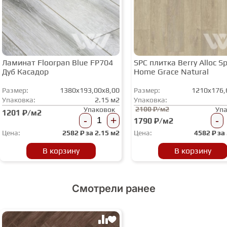
Ламинат Floorpan Blue FP704
SPC плитка Berry Alloc Spi
Дуб Касадор
Home Grace Natural
Размер:
1380x193,00x8,00
Размер:
1210x176,
Упаковка:
2.15 м2
Упаковка:
2100 ₽/м2
Упаковок
Уп
1201 ₽/м2
-
+
-
1790 ₽/м2
Цена:
2582
₽ за
2.15 м2
Цена:
4582
₽ за
В корзину
В корзину
Смотрели ранее