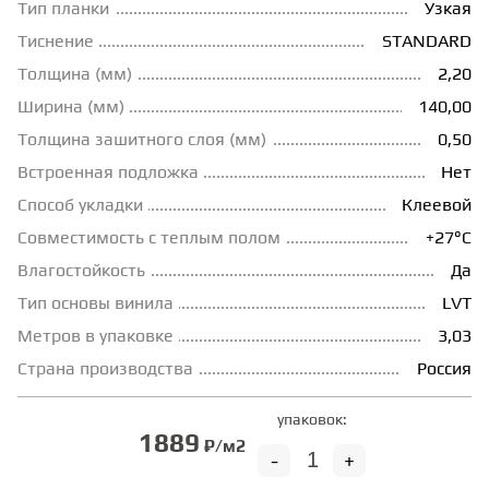
Тип планки
Узкая
ГРУНТОВКИ
Тиснение
STANDARD
Толщина (мм)
2,20
Ширина (мм)
140,00
ТЕПЛЫЙ ПОЛ
Толщина зашитного слоя (мм)
0,50
Встроенная подложка
Нет
ТЕРМОПАРКЕТ
Способ укладки
Клеевой
Совместимость с теплым полом
+27°С
ЭКОМАССИВ
Влагостойкость
Да
Тип основы винила
LVT
МАССИВНАЯ ДОСКА
Метров в упаковке
3,03
Страна производства
Россия
ИСКУССТВЕННАЯ ТРАВА
упаковок:
1889
₽/м2
-
+
ИНЖЕНЕРНЫЙ МОДУЛЬ