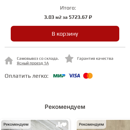
Итого:
СТУПЕНИ
3.03
5723.67 ₽
м2 за
В корзину
ФАНЕРА
МИНЕРАЛЬНО-КАМЕННЫЙ
ЛАМИНАТ MSPC
Самовывоз со склада.
Гарантия качества
Ясный проезд 1А
ЛАМИНАТ SWF
Оплатить легко:
Рекомендуем
Рекомендуем
Рекомендуем