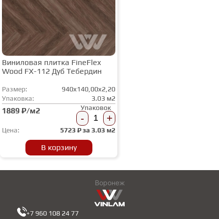
Виниловая плитка FineFlex
Wood FX-112 Дуб Тебердин
Размер:
940x140,00x2,20
Упаковка:
3.03 м2
Упаковок
1889 ₽/м2
-
+
Цена:
5723
₽ за
3.03 м2
В корзину
Воронеж
+7 960 108 24 77