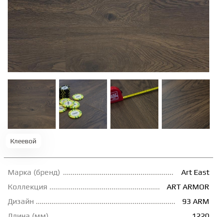
ТЕРРАСНАЯ ДОСКА
КОВРОВАЯ ПЛИТКА
МОДУЛЬНЫЕ ПВХ
ПОДЛОЖКА
ПЛИНТУС
Клеевой
КЛЕЙ
Марка (бренд)
Art East
Коллекция
ART ARMOR
Дизайн
93 ARM
НАЛИВНОЙ ПОЛ
Длина (мм)
1220