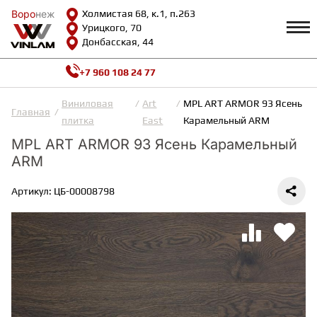
Воро
Воро
неж
неж
Холмистая 68, к.1, п.263
Урицкого, 70
Донбасская, 44
+7 960 108 24 77
Профиль
КАТАЛОГ
Виниловая
Art
MPL ART ARMOR 93 Ясень
Главная
плитка
East
Карамельный ARM
Доставка и оплата
MPL ART ARMOR 93 Ясень Карамельный
ВИНИЛОВАЯ ПЛИТКА
Возврат и гарантии
ARM
Сотрудничество
Вопросы и ответы
Видеообзоры
Артикул: ЦБ-00008798
ЛАМИНАТ
Полезная информация
Как выбрать
Калькулятор
ИНЖЕНЕРНАЯ ДОСКА
О нас
Контакты
ПАРКЕТНАЯ ДОСКА