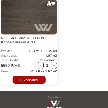
MPL ART ARMOR 93 Ясень
Карамельный ARM
Размер:
1220x196,00x9,00
Упаковка:
1.67 м2
6050 ₽/м2
Упаковок
-
+
5660 ₽/м2
Цена:
9452
₽ за
1.67 м2
В корзину
Воронеж