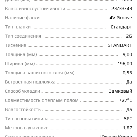
Класс износоустойчивости
23/33/43
ГРУНТОВКИ
Наличие фаски
4V Groove
Тип планки
Стандарт
ТЕПЛЫЙ ПОЛ
Тип соединения
2G
Тиснение
STANDART
ТЕРМОПАРКЕТ
Толщина (мм)
9,00
Ширина (мм)
196,00
ЭКОМАССИВ
Толщина зашитного слоя (мм)
0,55
Встроенная подложка
Да
Способ укладки
Замковый
МАССИВНАЯ ДОСКА
Совместимость с теплым полом
+27°С
Влагостойкость
Да
ИСКУССТВЕННАЯ ТРАВА
Тип основы винила
SPC
Метров в упаковке
1,67
ИНЖЕНЕРНЫЙ МОДУЛЬ
Страна производства
Южная Корея