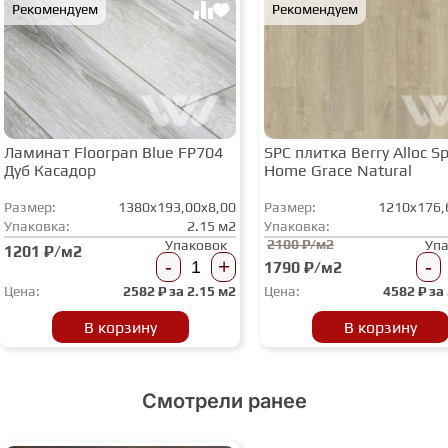
Рекомендуем
Рекомендуем
Ламинат Floorpan Blue FP704
SPC плитка Berry Alloc Spi
Дуб Касадор
Home Grace Natural
Размер:
1380x193,00x8,00
Размер:
1210x176,
Упаковка:
2.15 м2
Упаковка:
2100 ₽/м2
Упаковок
Уп
1201 ₽/м2
-
+
-
1790 ₽/м2
Цена:
2582
₽ за
2.15 м2
Цена:
4582
₽ за
В корзину
В корзину
Смотрели ранее