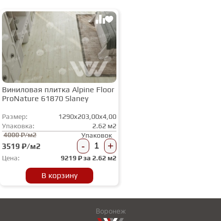
Виниловая плитка Alpine Floor
ProNature 61870 Slaney
Размер:
1290x203,00x4,00
Упаковка:
2.62 м2
4000 ₽/м2
Упаковок
-
+
3519 ₽/м2
Цена:
9219
₽ за
2.62 м2
В корзину
Воронеж