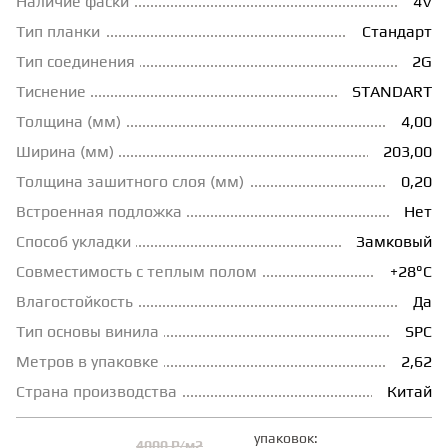
Наличие фаски
4V
Тип планки
Стандарт
ГРУНТОВКИ
Тип соединения
2G
Тиснение
STANDART
ТЕПЛЫЙ ПОЛ
Толщина (мм)
4,00
Ширина (мм)
203,00
ТЕРМОПАРКЕТ
Толщина зашитного слоя (мм)
0,20
Встроенная подложка
Нет
ЭКОМАССИВ
Способ укладки
Замковый
Совместимость с теплым полом
+28°С
МАССИВНАЯ ДОСКА
Влагостойкость
Да
Тип основы винила
SPC
Метров в упаковке
2,62
ИСКУССТВЕННАЯ ТРАВА
Страна производства
Китай
ИНЖЕНЕРНЫЙ МОДУЛЬ
упаковок:
4000 ₽/м2