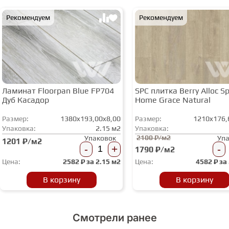
Рекомендуем
Рекомендуем
Ламинат Floorpan Blue FP704
SPC плитка Berry Alloc Spi
Дуб Касадор
Home Grace Natural
Размер:
1380x193,00x8,00
Размер:
1210x176,
Упаковка:
2.15 м2
Упаковка:
2100 ₽/м2
Упаковок
Уп
1201 ₽/м2
-
+
-
1790 ₽/м2
Цена:
2582
₽ за
2.15 м2
Цена:
4582
₽ за
В корзину
В корзину
Смотрели ранее