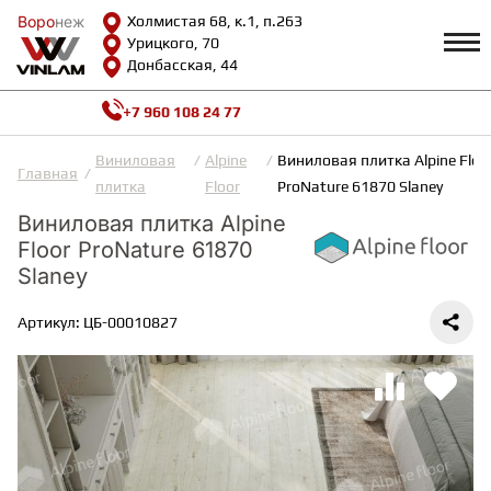
Воро
Воро
неж
неж
Холмистая 68, к.1, п.263
Урицкого, 70
Донбасская, 44
+7 960 108 24 77
Профиль
КАТАЛОГ
Виниловая
Alpine
Виниловая плитка Alpine Floo
Главная
плитка
Floor
ProNature 61870 Slaney
Доставка и оплата
Виниловая плитка Alpine
ВИНИЛОВАЯ ПЛИТКА
Возврат и гарантии
Floor ProNature 61870
Сотрудничество
Вопросы и ответы
Slaney
Видеообзоры
ЛАМИНАТ
Полезная информация
Артикул: ЦБ-00010827
Как выбрать
Калькулятор
ИНЖЕНЕРНАЯ ДОСКА
О нас
Контакты
ПАРКЕТНАЯ ДОСКА