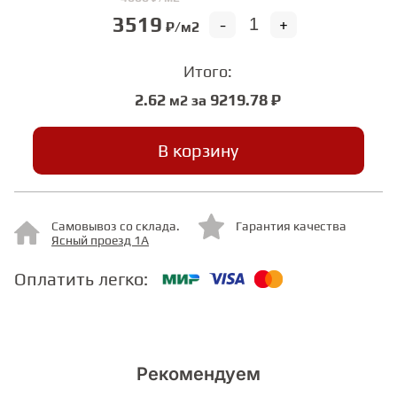
3519
-
+
₽/м2
СТУПЕНИ
Итого:
2.62
9219.78 ₽
м2 за
ФАНЕРА
В корзину
МИНЕРАЛЬНО-КАМЕННЫЙ
ЛАМИНАТ MSPC
ЛАМИНАТ SWF
Самовывоз со склада.
Гарантия качества
Ясный проезд 1А
Оплатить легко:
Рекомендуем