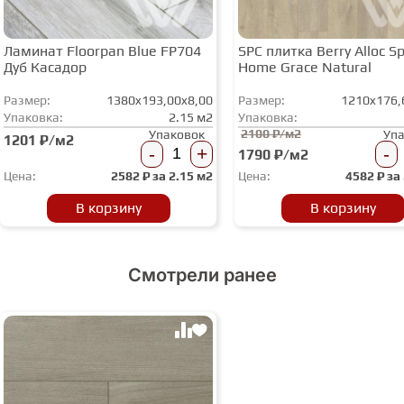
Ламинат Floorpan Blue FP704
SPC плитка Berry Alloc Spi
Дуб Касадор
Home Grace Natural
Размер:
1380x193,00x8,00
Размер:
1210x176,
Упаковка:
2.15 м2
Упаковка:
2100 ₽/м2
Упаковок
Уп
1201 ₽/м2
-
+
-
1790 ₽/м2
Цена:
2582
₽ за
2.15 м2
Цена:
4582
₽ за
В корзину
В корзину
Смотрели ранее