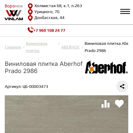
Воро
Воро
неж
неж
Холмистая 68, к.1, п.263
Урицкого, 70
Донбасская, 44
+7 960 108 24 77
Профиль
КАТАЛОГ
Виниловая
Виниловая плитка Aberh
Главная
ABERHOF
плитка
Prado 2986
Доставка и оплата
ВИНИЛОВАЯ ПЛИТКА
Возврат и гарантии
Виниловая плитка Aberhof
Сотрудничество
Prado 2986
Вопросы и ответы
Видеообзоры
ЛАМИНАТ
Полезная информация
Артикул: ЦБ-00003473
Как выбрать
Калькулятор
ИНЖЕНЕРНАЯ ДОСКА
О нас
Контакты
ПАРКЕТНАЯ ДОСКА