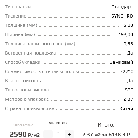
Тип планки
Стандарт
ГРУНТОВКИ
Тиснение
SYNCHRO
Толщина (мм)
5,00
ТЕПЛЫЙ ПОЛ
Ширина (мм)
192,00
Толщина зашитного слоя (мм)
0,55
ТЕРМОПАРКЕТ
Встроенная подложка
Да
Способ укладки
Замковый
Совместимость с теплым полом
+27°С
ЭКОМАССИВ
Влагостойкость
Да
Тип основы винила
SPC
МАССИВНАЯ ДОСКА
Метров в упаковке
2,37
Страна производства
Китай
ИСКУССТВЕННАЯ ТРАВА
упаковок:
Итого:
3465 ₽/м2
2590
ИНЖЕНЕРНЫЙ МОДУЛЬ
-
+
2.37
6138.3 ₽
м2 за
₽/м2