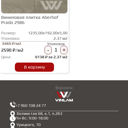
Виниловая плитка Aberhof
Prado 2986
Размер:
1235,00x192,00x5,00
Упаковка:
2.37 м2
3465 ₽/м2
Упаковок
-
+
2590 ₽/м2
Цена:
6138
₽ за
2.37 м2
В корзину
Воронеж
+7 960 108 24 77
Холмистая 68, к.1, п.263
Пн-Вс: 9:00-18:00
Урицкого, 70