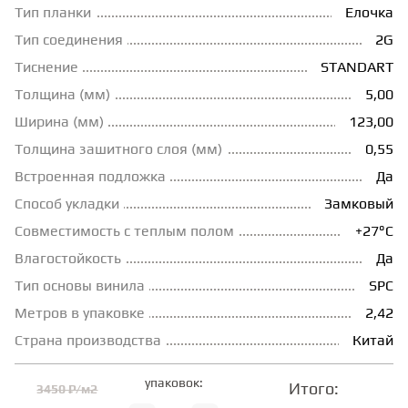
Тип планки
Елочка
ГРУНТОВКИ
Тип соединения
2G
Тиснение
STANDART
ТЕПЛЫЙ ПОЛ
Толщина (мм)
5,00
Ширина (мм)
123,00
Толщина зашитного слоя (мм)
0,55
ТЕРМОПАРКЕТ
Встроенная подложка
Да
Способ укладки
Замковый
ЭКОМАССИВ
Совместимость с теплым полом
+27°С
Влагостойкость
Да
МАССИВНАЯ ДОСКА
Тип основы винила
SPC
Метров в упаковке
2,42
ИСКУССТВЕННАЯ ТРАВА
Страна производства
Китай
упаковок:
Итого:
3450 ₽/м2
ИНЖЕНЕРНЫЙ МОДУЛЬ