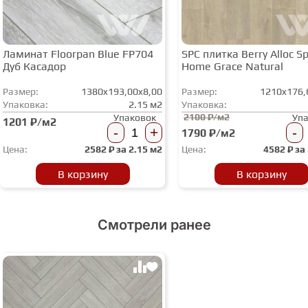
Ламинат Floorpan Blue FP704
SPC плитка Berry Alloc Spi
Дуб Касадор
Home Grace Natural
Размер:
1380x193,00x8,00
Размер:
1210x176,
Упаковка:
2.15 м2
Упаковка:
2100 ₽/м2
Упаковок
Уп
1201 ₽/м2
-
+
-
1790 ₽/м2
Цена:
2582
₽ за
2.15 м2
Цена:
4582
₽ за
В корзину
В корзину
Смотрели ранее