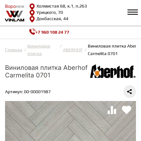
Воро
Воро
неж
неж
Холмистая 68, к.1, п.263
Урицкого, 70
Донбасская, 44
+7 960 108 24 77
Профиль
КАТАЛОГ
Виниловая
Виниловая плитка Aberho
Главная
ABERHOF
плитка
Carmelita 0701
Доставка и оплата
ВИНИЛОВАЯ ПЛИТКА
Возврат и гарантии
Виниловая плитка Aberhof
Сотрудничество
Carmelita 0701
Вопросы и ответы
Видеообзоры
ЛАМИНАТ
Полезная информация
Артикул: 00-00001987
Как выбрать
Калькулятор
ИНЖЕНЕРНАЯ ДОСКА
О нас
Контакты
ПАРКЕТНАЯ ДОСКА