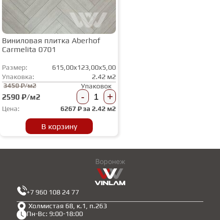
Виниловая плитка Aberhof
Carmelita 0701
Размер:
615,00x123,00x5,00
Упаковка:
2.42 м2
3450 ₽/м2
Упаковок
-
+
2590 ₽/м2
Цена:
6267
₽ за
2.42 м2
В корзину
Воронеж
+7 960 108 24 77
Холмистая 68, к.1, п.263
Пн-Вс: 9:00-18:00