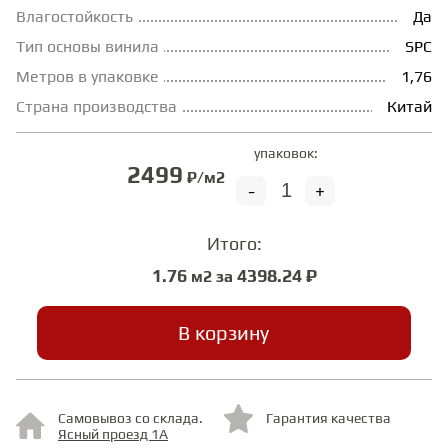
Влагостойкость
Да
Тип основы винила
SPC
СТУПЕНИ
Метров в упаковке
1,76
Страна производства
Китай
ФАНЕРА
упаковок:
2499
МИНЕРАЛЬНО-КАМЕННЫЙ
₽/м2
-
+
ЛАМИНАТ MSPC
Итого:
ЛАМИНАТ SWF
1.76
4398.24 ₽
м2 за
В корзину
Самовывоз со склада.
Гарантия качества
Ясный проезд 1А