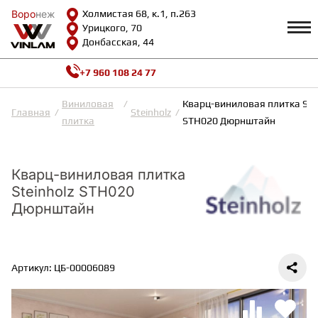
Воро
Воро
неж
неж
Холмистая 68, к.1, п.263
Урицкого, 70
Донбасская, 44
+7 960 108 24 77
Профиль
КАТАЛОГ
Виниловая
Кварц-виниловая плитка Stei
Главная
Steinholz
плитка
STH020 Дюрнштайн
Доставка и оплата
ВИНИЛОВАЯ ПЛИТКА
Возврат и гарантии
Сотрудничество
Кварц-виниловая плитка
Вопросы и ответы
Steinholz STH020
Видеообзоры
ЛАМИНАТ
Полезная информация
Дюрнштайн
Как выбрать
Калькулятор
ИНЖЕНЕРНАЯ ДОСКА
О нас
Контакты
Артикул: ЦБ-00006089
ПАРКЕТНАЯ ДОСКА