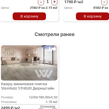
-
+
-
1790 ₽/м2
Цена:
2582
₽ за
2.15 м2
Цена:
4582
₽ за
В корзину
В корзину
Смотрели ранее
Кварц-виниловая плитка
Steinholz STH020 Дюрнштайн
Размер:
1220x180,00x4,50
Упаковка:
1.76 м2
Упаковок
2499 ₽/м2