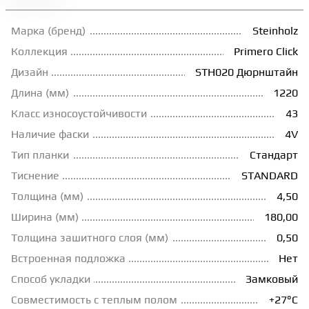
ГРУНТОВКИ
Марка (бренд)
Steinholz
Коллекция
Primero Click
ТЕПЛЫЙ ПОЛ
Дизайн
STH020 Дюрнштайн
Длина (мм)
1220
Класс износоустойчивости
43
ТЕРМОПАРКЕТ
Наличие фаски
4V
Тип планки
Стандарт
ЭКОМАССИВ
Тиснение
STANDARD
Толщина (мм)
4,50
МАССИВНАЯ ДОСКА
Ширина (мм)
180,00
Толщина зашитного слоя (мм)
0,50
ИСКУССТВЕННАЯ ТРАВА
Встроенная подложка
Нет
Способ укладки
Замковый
ИНЖЕНЕРНЫЙ МОДУЛЬ
Совместимость с теплым полом
+27°С