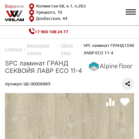
Воро
Воро
неж
неж
Холмистая 68, к.1, п.263
Урицкого, 70
Донбасская, 44
+7 960 108 24 77
Профиль
КАТАЛОГ
Виниловая
Alpine
SPC ламинат ГРАНД СЕКВ
Главная
плитка
Floor
ЛАВР ECO 11-4
Доставка и оплата
SPC ламинат ГРАНД
ВИНИЛОВАЯ ПЛИТКА
Возврат и гарантии
СЕКВОЙЯ ЛАВР ECO 11-4
Сотрудничество
Вопросы и ответы
Видеообзоры
Артикул: ЦБ-00006889
ЛАМИНАТ
Полезная информация
Как выбрать
Калькулятор
ИНЖЕНЕРНАЯ ДОСКА
О нас
Контакты
ПАРКЕТНАЯ ДОСКА