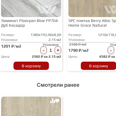
Ламинат Floorpan Blue FP704
SPC плитка Berry Alloc Spi
Дуб Касадор
Home Grace Natural
Размер:
1380x193,00x8,00
Размер:
1210x176,
Упаковка:
2.15 м2
Упаковка:
2100 ₽/м2
Упаковок
Уп
1201 ₽/м2
-
+
-
1790 ₽/м2
Цена:
2582
₽ за
2.15 м2
Цена:
4582
₽ за
В корзину
В корзину
Смотрели ранее