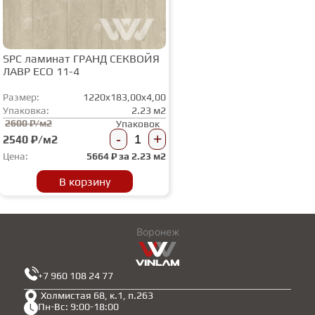
SPC ламинат ГРАНД СЕКВОЙЯ
ЛАВР ECO 11-4
Размер:
1220x183,00x4,00
Упаковка:
2.23 м2
2600 ₽/м2
Упаковок
-
+
2540 ₽/м2
Цена:
5664
₽ за
2.23 м2
В корзину
Воронеж
+7 960 108 24 77
Холмистая 68, к.1, п.263
Пн-Вс: 9:00-18:00