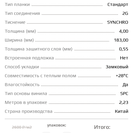
Тип планки
Стандарт
ГРУНТОВКИ
Тип соединения
2G
Тиснение
SYNCHRO
ТЕПЛЫЙ ПОЛ
Толщина (мм)
4,00
Ширина (мм)
183,00
Толщина зашитного слоя (мм)
0,55
ТЕРМОПАРКЕТ
Встроенная подложка
Нет
Способ укладки
Замковый
ЭКОМАССИВ
Совместимость с теплым полом
+28°С
Влагостойкость
Да
МАССИВНАЯ ДОСКА
Тип основы винила
SPC
Метров в упаковке
2,23
ИСКУССТВЕННАЯ ТРАВА
Страна производства
Китай
упаковок:
Итого:
2600 ₽/м2
ИНЖЕНЕРНЫЙ МОДУЛЬ