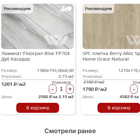
Рекомендуем
Рекомендуем
Ламинат Floorpan Blue FP704
SPC плитка Berry Alloc Spi
Дуб Касадор
Home Grace Natural
Размер:
1380x193,00x8,00
Размер:
1210x176,
Упаковка:
2.15 м2
Упаковка:
2100 ₽/м2
Упаковок
Уп
1201 ₽/м2
-
+
-
1790 ₽/м2
Цена:
2582
₽ за
2.15 м2
Цена:
4582
₽ за
В корзину
В корзину
Смотрели ранее