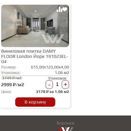
Виниловая плитка DAMY
FLOOR London Йорк 191023EL-
04
Размер:
615,00x123,00x4,00
Упаковка:
1.06 м2
3749 ₽/м2
Упаковок
-
+
2999 ₽/м2
Цена:
3178
₽ за
1.06 м2
В корзину
Воронеж