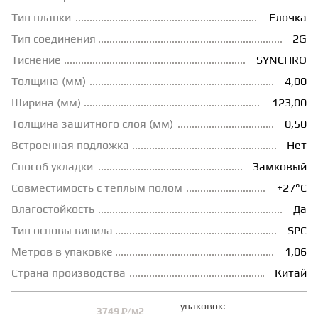
Тип планки
Елочка
ГРУНТОВКИ
Тип соединения
2G
Тиснение
SYNCHRO
ТЕПЛЫЙ ПОЛ
Толщина (мм)
4,00
Ширина (мм)
123,00
ТЕРМОПАРКЕТ
Толщина зашитного слоя (мм)
0,50
Встроенная подложка
Нет
Способ укладки
Замковый
ЭКОМАССИВ
Совместимость с теплым полом
+27°С
Влагостойкость
Да
МАССИВНАЯ ДОСКА
Тип основы винила
SPC
Метров в упаковке
1,06
ИСКУССТВЕННАЯ ТРАВА
Страна производства
Китай
упаковок:
ИНЖЕНЕРНЫЙ МОДУЛЬ
3749 ₽/м2