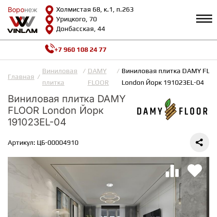
Воро
Воро
неж
неж
Холмистая 68, к.1, п.263
Урицкого, 70
Донбасская, 44
+7 960 108 24 77
Профиль
КАТАЛОГ
Виниловая
DAMY
Виниловая плитка DAMY FLO
Главная
плитка
FLOOR
London Йорк 191023EL-04
Доставка и оплата
Виниловая плитка DAMY
ВИНИЛОВАЯ ПЛИТКА
Возврат и гарантии
FLOOR London Йорк
Сотрудничество
Вопросы и ответы
191023EL-04
Видеообзоры
ЛАМИНАТ
Полезная информация
Артикул: ЦБ-00004910
Как выбрать
Калькулятор
ИНЖЕНЕРНАЯ ДОСКА
О нас
Контакты
ПАРКЕТНАЯ ДОСКА