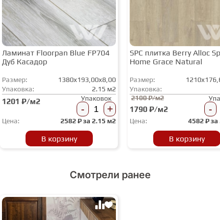
Ламинат Floorpan Blue FP704
SPC плитка Berry Alloc Spi
Дуб Касадор
Home Grace Natural
Размер:
1380x193,00x8,00
Размер:
1210x176,
Упаковка:
2.15 м2
Упаковка:
2100 ₽/м2
Упаковок
Уп
1201 ₽/м2
-
+
-
1790 ₽/м2
Цена:
2582
₽ за
2.15 м2
Цена:
4582
₽ за
В корзину
В корзину
Смотрели ранее