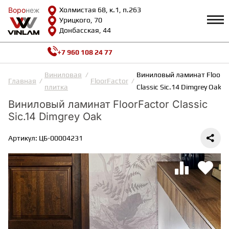
Воро
Воро
неж
неж
Холмистая 68, к.1, п.263
Урицкого, 70
Донбасская, 44
+7 960 108 24 77
Профиль
КАТАЛОГ
Виниловая
Виниловый ламинат FloorF
Главная
FloorFactor
плитка
Classic Sic.14 Dimgrey Oak
Доставка и оплата
Виниловый ламинат FloorFactor Classic
ВИНИЛОВАЯ ПЛИТКА
Возврат и гарантии
Sic.14 Dimgrey Oak
Сотрудничество
Вопросы и ответы
Видеообзоры
Артикул: ЦБ-00004231
ЛАМИНАТ
Полезная информация
Как выбрать
Калькулятор
ИНЖЕНЕРНАЯ ДОСКА
О нас
Контакты
ПАРКЕТНАЯ ДОСКА