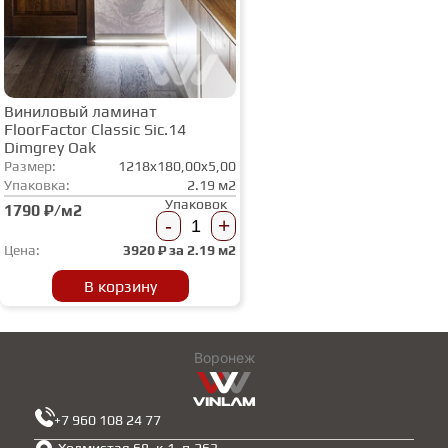
Виниловый ламинат
FloorFactor Classic Sic.14
Dimgrey Oak
Размер:
1218x180,00x5,00
Упаковка:
2.19 м2
Упаковок
1790 ₽/м2
-
+
Цена:
3920
₽ за
2.19 м2
В корзину
Воронеж
+7 960 108 24 77