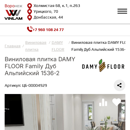
Воро
Воро
неж
неж
Холмистая 68, к.1, п.263
Урицкого, 70
Донбасская, 44
+7 960 108 24 77
Профиль
КАТАЛОГ
Виниловая
DAMY
Виниловая плитка DAMY FLO
Главная
плитка
FLOOR
Family Дуб Альпийский 1536-2
Доставка и оплата
Виниловая плитка DAMY
ВИНИЛОВАЯ ПЛИТКА
Возврат и гарантии
FLOOR Family Дуб
Сотрудничество
Вопросы и ответы
Альпийский 1536-2
Видеообзоры
ЛАМИНАТ
Полезная информация
Артикул: ЦБ-00004929
Как выбрать
Калькулятор
ИНЖЕНЕРНАЯ ДОСКА
О нас
Контакты
ПАРКЕТНАЯ ДОСКА