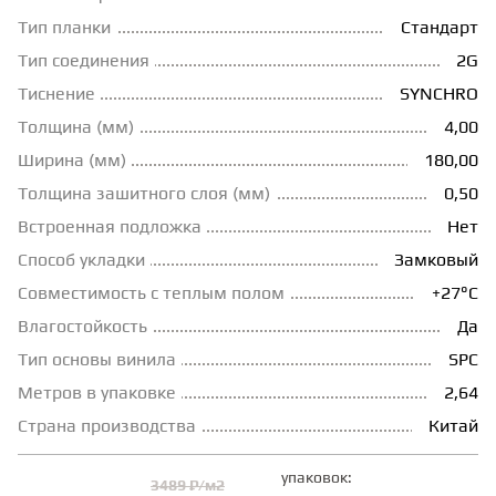
Тип планки
Стандарт
ГРУНТОВКИ
Тип соединения
2G
Тиснение
SYNCHRO
ТЕПЛЫЙ ПОЛ
Толщина (мм)
4,00
Ширина (мм)
180,00
ТЕРМОПАРКЕТ
Толщина зашитного слоя (мм)
0,50
Встроенная подложка
Нет
Способ укладки
Замковый
ЭКОМАССИВ
Совместимость с теплым полом
+27°С
Влагостойкость
Да
МАССИВНАЯ ДОСКА
Тип основы винила
SPC
Метров в упаковке
2,64
ИСКУССТВЕННАЯ ТРАВА
Страна производства
Китай
упаковок:
ИНЖЕНЕРНЫЙ МОДУЛЬ
3489 ₽/м2