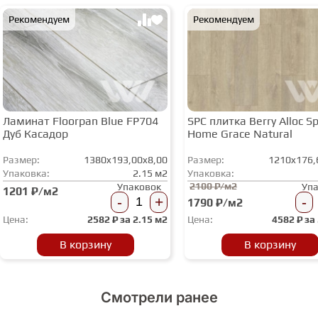
Рекомендуем
Рекомендуем
Ламинат Floorpan Blue FP704
SPC плитка Berry Alloc Spi
Дуб Касадор
Home Grace Natural
Размер:
1380x193,00x8,00
Размер:
1210x176,
Упаковка:
2.15 м2
Упаковка:
2100 ₽/м2
Упаковок
Уп
1201 ₽/м2
-
+
-
1790 ₽/м2
Цена:
2582
₽ за
2.15 м2
Цена:
4582
₽ за
В корзину
В корзину
Смотрели ранее