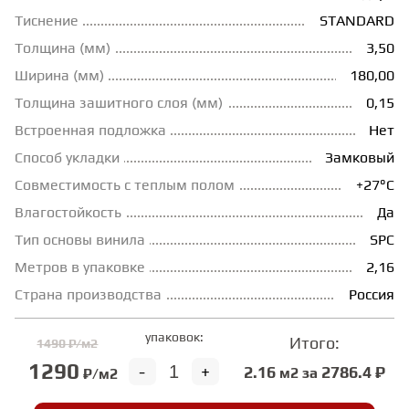
Тиснение
STANDARD
ГРУНТОВКИ
Толщина (мм)
3,50
Ширина (мм)
180,00
ТЕПЛЫЙ ПОЛ
Толщина зашитного слоя (мм)
0,15
Встроенная подложка
Нет
ТЕРМОПАРКЕТ
Способ укладки
Замковый
Совместимость с теплым полом
+27°С
Влагостойкость
Да
ЭКОМАССИВ
Тип основы винила
SPC
Метров в упаковке
2,16
МАССИВНАЯ ДОСКА
Страна производства
Россия
ИСКУССТВЕННАЯ ТРАВА
упаковок:
Итого:
1490 ₽/м2
1290
-
+
2.16
2786.4 ₽
м2 за
₽/м2
ИНЖЕНЕРНЫЙ МОДУЛЬ