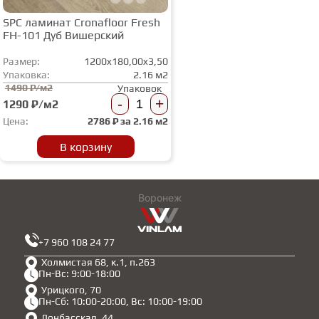
SPC ламинат Cronafloor Fresh
FH-101 Дуб Вишерский
Размер:
1200x180,00x3,50
Упаковка:
2.16 м2
1490 ₽/м2
Упаковок
-
+
1290 ₽/м2
Цена:
2786
₽ за
2.16 м2
В корзину
Воронеж
+7 960 108 24 77
Холмистая 68, к.1, п.263
Пн-Вс: 9:00-18:00
Урицкого, 70
Пн-Сб: 10:00-20:00, Вс: 10:00-19:00
Донбасская, 44