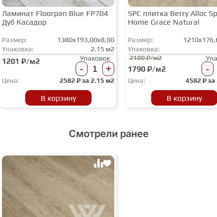
Ламинат Floorpan Blue FP704
SPC плитка Berry Alloc Spi
Дуб Касадор
Home Grace Natural
Размер:
1380x193,00x8,00
Размер:
1210x176,
Упаковка:
2.15 м2
Упаковка:
2100 ₽/м2
Упаковок
Уп
1201 ₽/м2
-
+
-
1790 ₽/м2
Цена:
2582
₽ за
2.15 м2
Цена:
4582
₽ за
В корзину
В корзину
Смотрели ранее