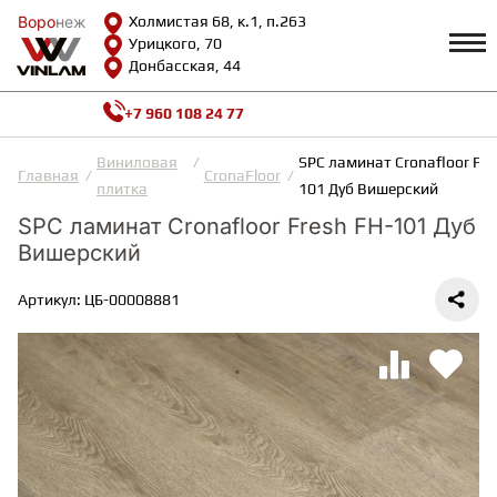
Воро
Воро
неж
неж
Холмистая 68, к.1, п.263
Урицкого, 70
Донбасская, 44
+7 960 108 24 77
Профиль
КАТАЛОГ
Виниловая
SPC ламинат Cronafloor Fre
Главная
CronaFloor
плитка
101 Дуб Вишерский
Доставка и оплата
SPC ламинат Cronafloor Fresh FH-101 Дуб
ВИНИЛОВАЯ ПЛИТКА
Возврат и гарантии
Вишерский
Сотрудничество
Вопросы и ответы
Видеообзоры
Артикул: ЦБ-00008881
ЛАМИНАТ
Полезная информация
Как выбрать
Калькулятор
ИНЖЕНЕРНАЯ ДОСКА
О нас
Контакты
ПАРКЕТНАЯ ДОСКА