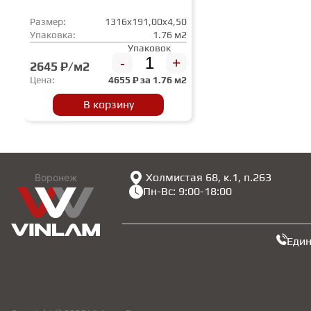
Размер:
1316x191,00x4,50
Упаковка:
1.76 м2
Упаковок
-
+
2645 ₽/м2
Цена:
4655
₽ за
1.76 м2
В корзину
Холмистая 68, к.1, п.263
Воронеж
Пн-Вс: 9:00-18:00
Еди