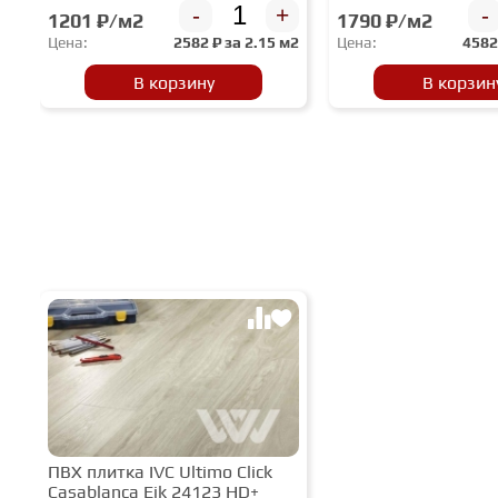
-
+
-
1201 ₽/м2
1790 ₽/м2
Цена:
2582
₽ за
2.15 м2
Цена:
458
В корзину
В корзин
ПВХ плитка IVC Ultimo Сlick
Casablanca Eik 24123 HD+