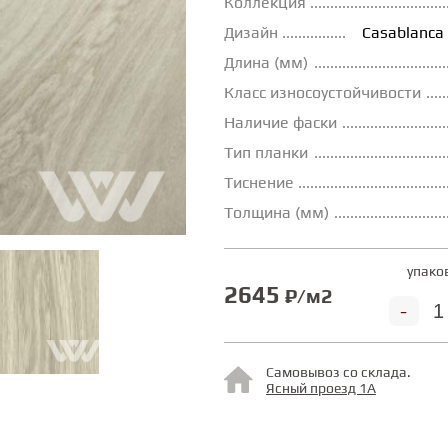
Коллекция
Дизайн
Casablanca
Длина (мм)
Класс износоустойчивости
Наличие фаски
Тип планки
Тиснение
Толщина (мм)
упако
2645
₽/м2
-
Самовывоз со склада.
Ясный проезд 1А