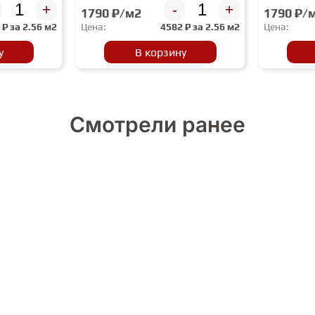
+
-
+
1790 ₽/м2
1790 ₽/
2
₽ за
2.56 м2
Цена:
4582
₽ за
2.56 м2
Цена:
у
В корзину
Смотрели ранее