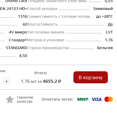
Ultimo Сlick
Толщина зашитного слоя (мм)
0,55
 Eik 24123 HD+
Способ укладки
Замковый
1316
Совместимость с теплым полом
до +28°С
42
Влагостойкость
Да
4V микро
Тип основы винила
LVT
Стандарт
Метров в упаковке
1,76
STANDARD
Страна производства
Бельгия
4,50
вок:
Итого:
В корзину
+
1.76
4655.2 ₽
м2 за
Гарантия
Оплатить легко:
качества