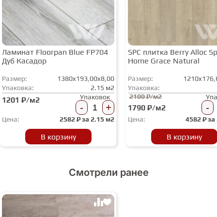
Ламинат Floorpan Blue FP704
SPC плитка Berry Alloc Spi
Дуб Касадор
Home Grace Natural
Размер:
1380x193,00x8,00
Размер:
1210x176,
Упаковка:
2.15 м2
Упаковка:
2100 ₽/м2
Упаковок
Уп
1201 ₽/м2
-
+
-
1790 ₽/м2
Цена:
2582
₽ за
2.15 м2
Цена:
4582
₽ за
В корзину
В корзину
Смотрели ранее