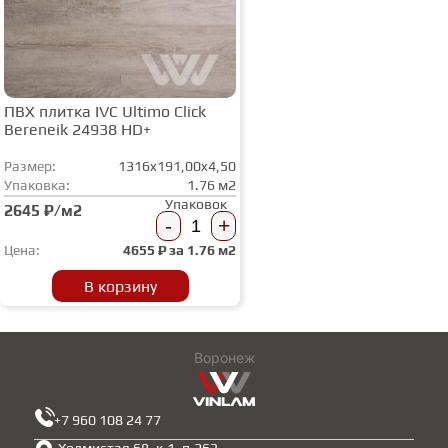
ПВХ плитка IVC Ultimo Сlick
Bereneik 24938 HD+
Размер:
1316x191,00x4,50
Упаковка:
1.76 м2
Упаковок
2645 ₽/м2
-
+
Цена:
4655
₽ за
1.76 м2
В корзину
Воронеж
+7 960 108 24 77