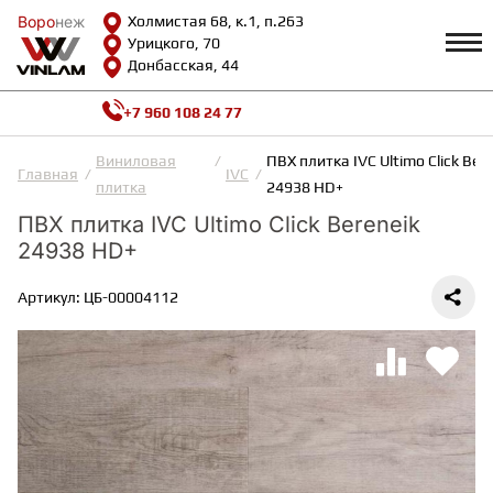
Воро
Воро
неж
неж
Холмистая 68, к.1, п.263
Урицкого, 70
Донбасская, 44
+7 960 108 24 77
Профиль
КАТАЛОГ
Виниловая
ПВХ плитка IVC Ultimo Сlick Bere
Главная
IVC
плитка
24938 HD+
Доставка и оплата
ПВХ плитка IVC Ultimo Сlick Bereneik
ВИНИЛОВАЯ ПЛИТКА
Возврат и гарантии
24938 HD+
Сотрудничество
Вопросы и ответы
Видеообзоры
Артикул: ЦБ-00004112
ЛАМИНАТ
Полезная информация
Как выбрать
Калькулятор
ИНЖЕНЕРНАЯ ДОСКА
О нас
Контакты
ПАРКЕТНАЯ ДОСКА