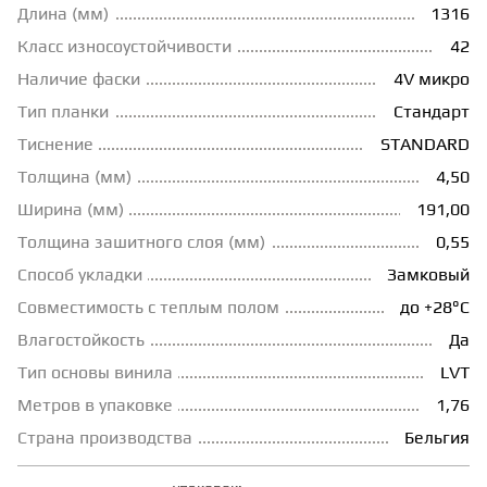
Длина (мм)
1316
ГРУНТОВКИ
Класс износоустойчивости
42
Наличие фаски
4V микро
Тип планки
Стандарт
ТЕПЛЫЙ ПОЛ
Тиснение
STANDARD
Толщина (мм)
4,50
ТЕРМОПАРКЕТ
Ширина (мм)
191,00
Толщина зашитного слоя (мм)
0,55
ЭКОМАССИВ
Способ укладки
Замковый
Совместимость с теплым полом
до +28°С
МАССИВНАЯ ДОСКА
Влагостойкость
Да
Тип основы винила
LVT
ИСКУССТВЕННАЯ ТРАВА
Метров в упаковке
1,76
Страна производства
Бельгия
ИНЖЕНЕРНЫЙ МОДУЛЬ