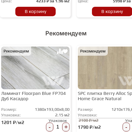
Цена:
4233
₽ за
1.96 м2
Цена:
5998
₽ за
В корзину
В корзину
Рекомендуем
Рекомендуем
Рекомендуем
Ламинат Floorpan Blue FP704
SPC плитка Berry Alloc Spi
Дуб Касадор
Home Grace Natural
Размер:
1380x193,00x8,00
Размер:
1210x176,
Упаковка:
2.15 м2
Упаковка:
2100 ₽/м2
Упаковок
Уп
1201 ₽/м2
-
+
-
1790 ₽/м2