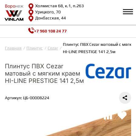
Воро
Воро
неж
неж
Холмистая 68, к.1, п.263
Урицкого, 70
Донбасская, 44
+7 960 108 24 77
Профиль
КАТАЛОГ
Плинтус ПВХ Cezar матовый с мягки
Главная
Плинтус
Cezar
HI-LINE PRESTIGE 141 2,5м
Доставка и оплата
ВИНИЛОВАЯ ПЛИТКА
Возврат и гарантии
Плинтус ПВХ Cezar
Сотрудничество
матовый с мягким краем
Вопросы и ответы
HI-LINE PRESTIGE 141 2,5м
Видеообзоры
ЛАМИНАТ
Полезная информация
Как выбрать
Артикул: ЦБ-00008224
Калькулятор
ИНЖЕНЕРНАЯ ДОСКА
О нас
Контакты
ПАРКЕТНАЯ ДОСКА