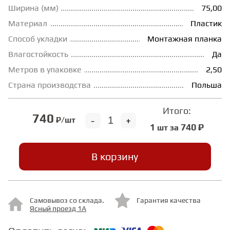
Ширина (мм)
75,00
ГРУНТОВКИ
Материал
Пластик
Способ укладки
Монтажная планка
ТЕПЛЫЙ ПОЛ
Влагостойкость
Да
Метров в упаковке
2,50
Страна производства
Польша
ТЕРМОПАРКЕТ
Итого:
740
-
+
₽/шт
ЭКОМАССИВ
1
740 ₽
шт за
МАССИВНАЯ ДОСКА
В корзину
ИСКУССТВЕННАЯ ТРАВА
Самовывоз со склада.
Гарантия качества
Ясный проезд 1А
ИНЖЕНЕРНЫЙ МОДУЛЬ