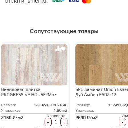
Оплатить легко:
СТУПЕНИ
Сопутствующие товары
ФАНЕРА
МИНЕРАЛЬНО-КАМЕННЫЙ
ЛАМИНАТ MSPC
ЛАМИНАТ SWF
Виниловая плитка
SPC ламинат Union Esse
PROGRESSIVE HOUSE/Max
Дуб Амбер ES02-12
Размер:
1220x200,80x4,40
Размер:
1524x182,
Упаковка:
1.96 м2
Упаковка:
Упаковок
Уп
2160 ₽/м2
2690 ₽/м2
-
+
-