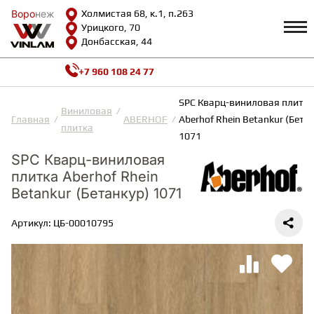
Воро
Воро
неж
неж
Холмистая 68, к.1, п.263
Урицкого, 70
Донбасская, 44
+7 960 108 24 77
Профиль
КАТАЛОГ
SPC Кварц-виниловая плитка
Виниловая
Главная
ABERHOF
Aberhof Rhein Betankur (Бета
плитка
Доставка и оплата
1071
ВИНИЛОВАЯ ПЛИТКА
Возврат и гарантии
SPC Кварц-виниловая
Сотрудничество
Вопросы и ответы
плитка Aberhof Rhein
Видеообзоры
ЛАМИНАТ
Betankur (Бетанкур) 1071
Полезная информация
Как выбрать
Артикул: ЦБ-00010795
Калькулятор
ИНЖЕНЕРНАЯ ДОСКА
О нас
Контакты
ПАРКЕТНАЯ ДОСКА