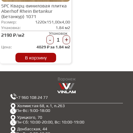
SPC Кварц-виниловая плитка
Aberhof Rhein Betankur
(Бетанкур) 1071
Размер:
1220x151,00x4,00
Упаковка:
1.84 м2
Упаковок
2190 ₽/м2
-
+
Цена:
4029
₽ за
1.84 м2
В корзину
Воронеж
+7 960 108 24 77
Холмистая 68, к.1, п.263
Пн-Вс: 9:00-18:00
Урицкого, 70
Пн-Сб: 10:00-20:00, Вс: 10:00-19:00
Донбасская, 44