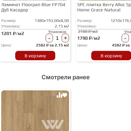
Ламинат Floorpan Blue FP704
SPC плитка Berry Alloc Spi
Дуб Касадор
Home Grace Natural
Размер:
1380x193,00x8,00
Размер:
1210x176,
Упаковка:
2.15 м2
Упаковка:
2100 ₽/м2
Упаковок
Уп
1201 ₽/м2
-
+
-
1790 ₽/м2
Цена:
2582
₽ за
2.15 м2
Цена:
4582
₽ за
В корзину
В корзину
Смотрели ранее