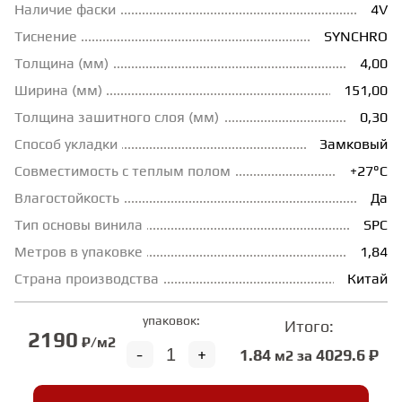
Наличие фаски
4V
ГРУНТОВКИ
Тиснение
SYNCHRO
Толщина (мм)
4,00
Ширина (мм)
151,00
ТЕПЛЫЙ ПОЛ
Толщина зашитного слоя (мм)
0,30
Способ укладки
Замковый
ТЕРМОПАРКЕТ
Совместимость с теплым полом
+27°С
Влагостойкость
Да
ЭКОМАССИВ
Тип основы винила
SPC
Метров в упаковке
1,84
МАССИВНАЯ ДОСКА
Страна производства
Китай
упаковок:
Итого:
ИСКУССТВЕННАЯ ТРАВА
2190
₽/м2
-
+
1.84
4029.6 ₽
м2 за
ИНЖЕНЕРНЫЙ МОДУЛЬ