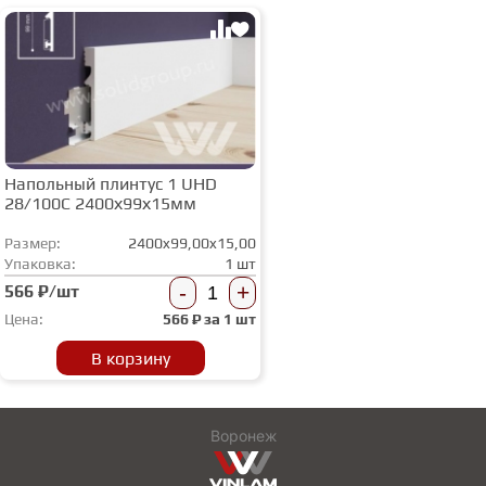
Напольный плинтус 1 UHD
28/100C 2400х99х15мм
Размер:
2400x99,00x15,00
Упаковка:
1 шт
-
+
566 ₽/шт
Цена:
566
₽ за
1 шт
В корзину
Воронеж