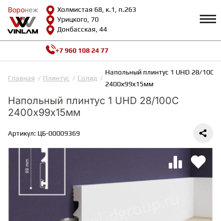
Воро
Воро
неж
неж
Холмистая 68, к.1, п.263
Урицкого, 70
Донбасская, 44
+7 960 108 24 77
Профиль
КАТАЛОГ
Напольный плинтус 1 UHD 28/100C
Главная
Плинтус
Солид
2400х99х15мм
Доставка и оплата
Напольный плинтус 1 UHD 28/100C
ВИНИЛОВАЯ ПЛИТКА
Возврат и гарантии
2400х99х15мм
Сотрудничество
Вопросы и ответы
Видеообзоры
Артикул: ЦБ-00009369
ЛАМИНАТ
Полезная информация
Как выбрать
Калькулятор
ИНЖЕНЕРНАЯ ДОСКА
О нас
Контакты
ПАРКЕТНАЯ ДОСКА