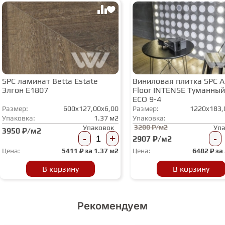
СТУПЕНИ
ФАНЕРА
SPC ламинат Betta Estate
Виниловая плитка SPC A
МИНЕРАЛЬНО-КАМЕННЫЙ
Элгон E1807
Floor INTENSE Туманный
ЛАМИНАТ MSPC
ECO 9-4
Размер:
600x127,00x6,00
Размер:
1220x183,
Упаковка:
1.37 м2
Упаковка:
ЛАМИНАТ SWF
3200 ₽/м2
Упаковок
Уп
3950 ₽/м2
-
+
-
2907 ₽/м2
Цена:
5411
₽ за
1.37 м2
Цена:
6482
₽ за
В корзину
В корзину
Рекомендуем