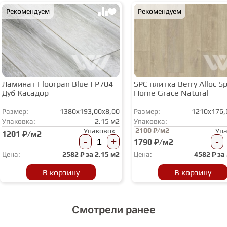
Рекомендуем
Рекомендуем
Ламинат Floorpan Blue FP704
SPC плитка Berry Alloc Spi
Дуб Касадор
Home Grace Natural
Размер:
1380x193,00x8,00
Размер:
1210x176,
Упаковка:
2.15 м2
Упаковка:
2100 ₽/м2
Упаковок
Уп
1201 ₽/м2
-
+
-
1790 ₽/м2
Цена:
2582
₽ за
2.15 м2
Цена:
4582
₽ за
В корзину
В корзину
Смотрели ранее